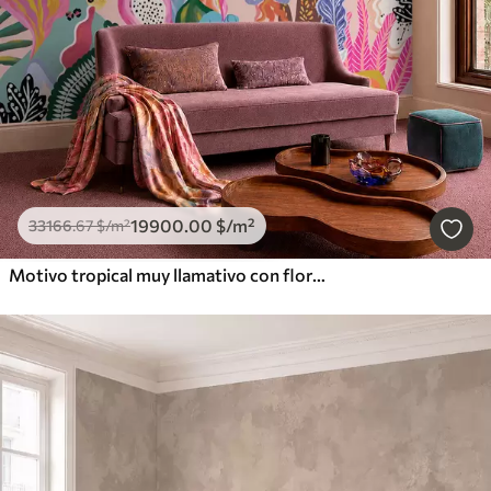
19900
.00
$
/m²
33166
.67
$
/m²
Motivo tropical muy llamativo con flores, hojas y frutas de colores vivos