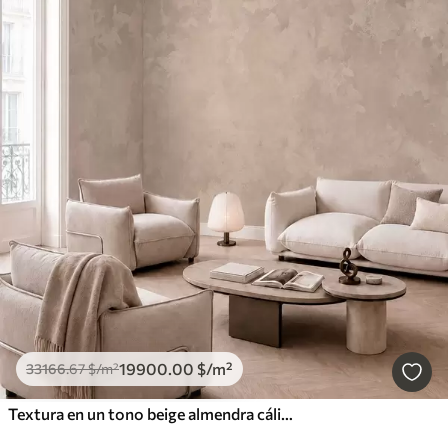
19900
.00
$
/m²
33166
.67
$
/m²
Textura en un tono beige almendra cálido con suaves transiciones tonales naturales