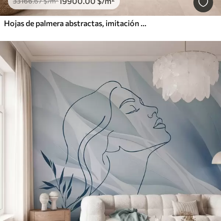
19900
.00
$
/m²
33166
.67
$
/m²
Hojas de palmera abstractas, imitación de pintura