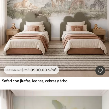
19900
.00
$
/m²
33166
.67
$
/m²
Safari con jirafas, leones, cebras y árboles tropicales