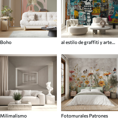
Boho
al estilo de graffiti y arte
callejero
Milimalismo
Fotomurales Patrones