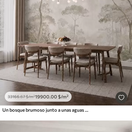
19900
.00
$
/m²
33166
.67
$
/m²
Un bosque brumoso junto a unas aguas tranquilas, en suaves tonos pastel naturales