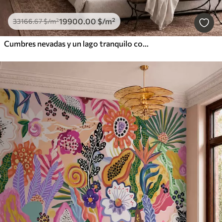
19900
.00
$
/m²
33166
.67
$
/m²
Cumbres nevadas y un lago tranquilo con un reflejo como un espejo