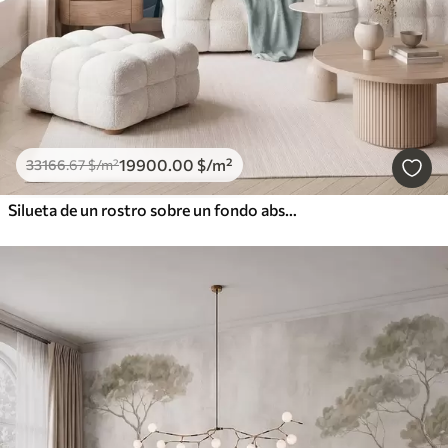
19900
.00
$
/m²
33166
.67
$
/m²
Silueta de un rostro sobre un fondo abstracto