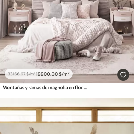
19900
.00
$
/m²
33166
.67
$
/m²
Montañas y ramas de magnolia en flor de color rosa, paisaje con textura