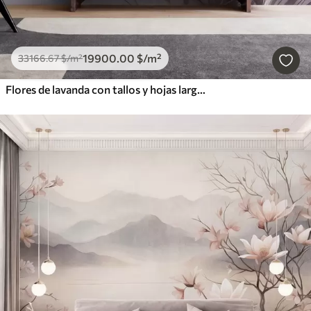
19900
.00
$
/m²
33166
.67
$
/m²
Flores de lavanda con tallos y hojas largos, obra de arte con una textura suave en tonos pastel