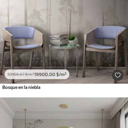
19900
.00
$
/m²
33166
.67
$
/m²
Bosque en la niebla