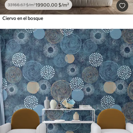
19900
.00
$
/m²
33166
.67
$
/m²
Ciervo en el bosque