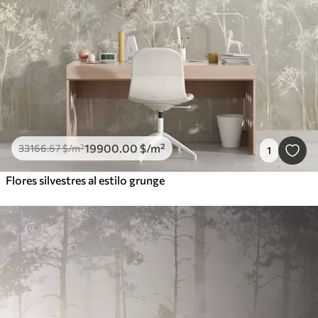
19900
.00
$
/m²
33166
.67
$
/m²
1
Flores silvestres al estilo grunge