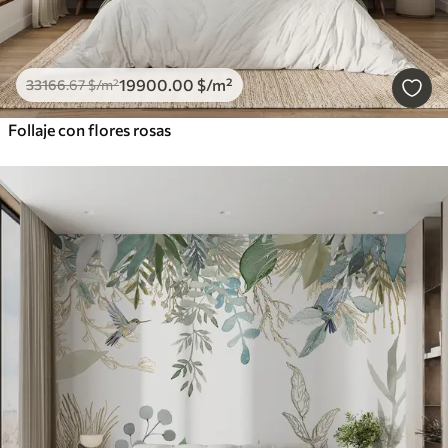
19900
.00
$
/m²
33166
.67
$
/m²
Follaje con flores rosas