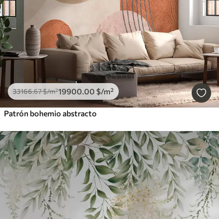
19900
.00
$
/m²
33166
.67
$
/m²
Patrón bohemio abstracto