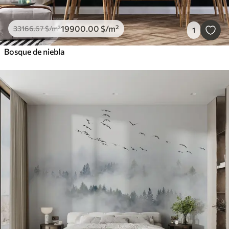
19900
.00
$
/m²
33166
.67
$
/m²
1
Bosque de niebla