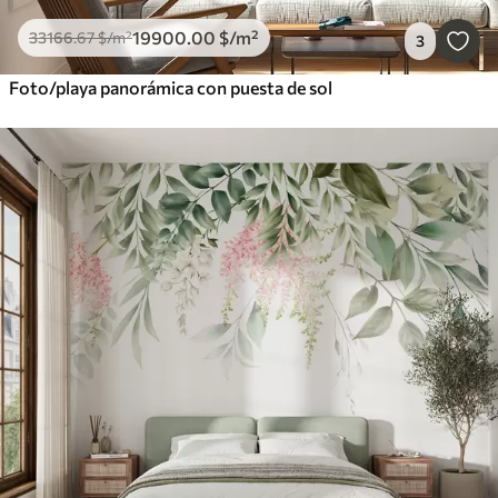
19900
.00
$
/m²
33166
.67
$
/m²
3
Foto/playa panorámica con puesta de sol