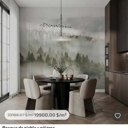
19900
.00
$
/m²
33166
.67
$
/m²
Bosque de niebla y pájaros