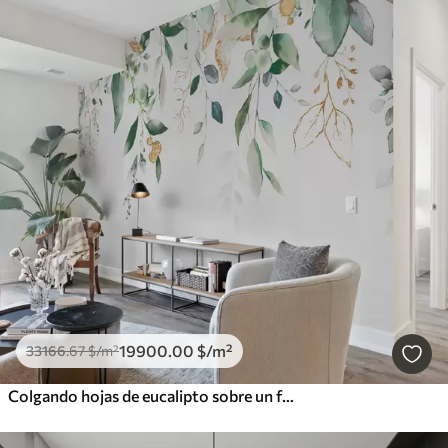
19900
.00
$
/m²
33166
.67
$
/m²
Colgando hojas de eucalipto sobre un fondo blanco