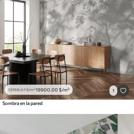
19900
.00
$
/m²
33166
.67
$
/m²
1
Sombra en la pared