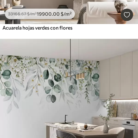
19900
.00
$
/m²
33166
.67
$
/m²
Acuarela hojas verdes con flores