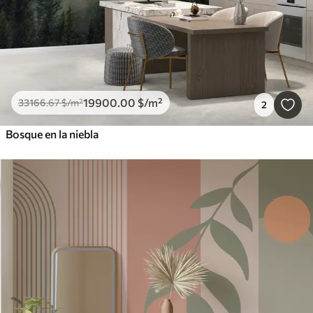
19900
.00
$
/m²
33166
.67
$
/m²
2
Bosque en la niebla