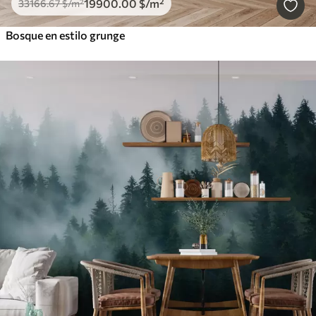
19900
.00
$
/m²
33166
.67
$
/m²
Bosque en estilo grunge