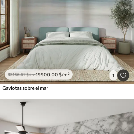
19900
.00
$
/m²
33166
.67
$
/m²
1
Gaviotas sobre el mar