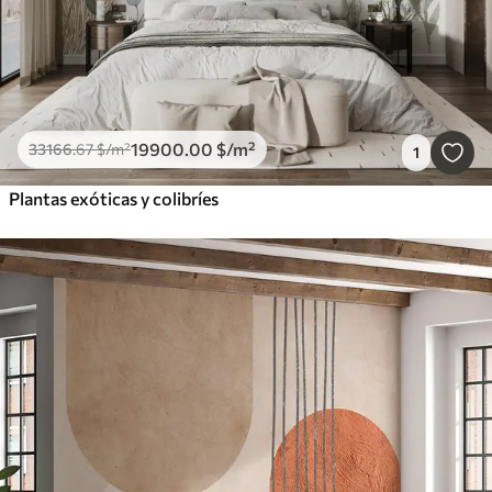
19900
.00
$
/m²
33166
.67
$
/m²
1
Plantas exóticas y colibríes