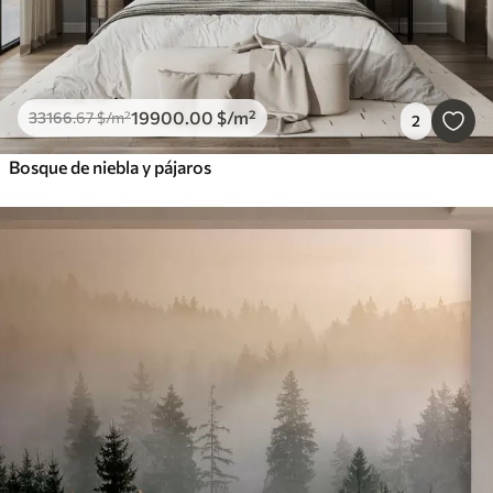
19900
.00
$
/m²
33166
.67
$
/m²
2
Bosque de niebla y pájaros