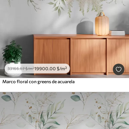
19900
.00
$
/m²
33166
.67
$
/m²
Marco floral con greens de acuarela