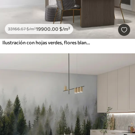
19900
.00
$
/m²
33166
.67
$
/m²
Ilustración con hojas verdes, flores blancas, peonía y ramas