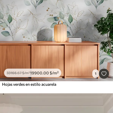
19900
.00
$
/m²
33166
.67
$
/m²
1
Hojas verdes en estilo acuarela