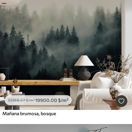
19900
.00
$
/m²
33166
.67
$
/m²
Mañana brumosa, bosque