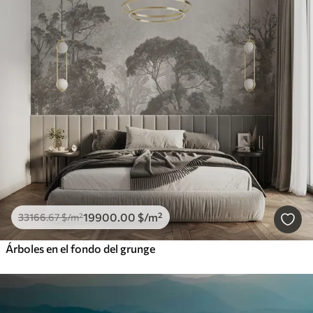
19900
.00
$
/m²
33166
.67
$
/m²
Árboles en el fondo del grunge