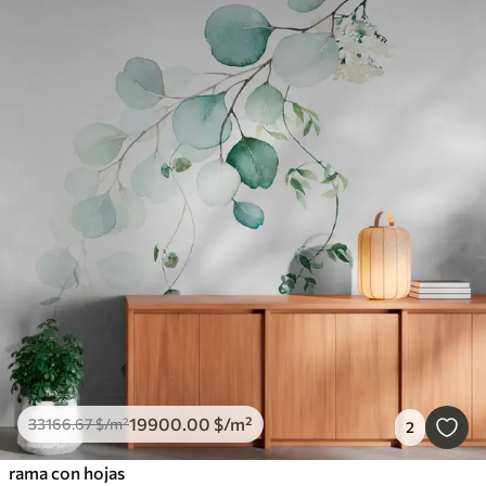
19900
.00
$
/m²
33166
.67
$
/m²
2
rama con hojas