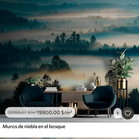
19900
.00
$
/m²
33166
.67
$
/m²
1
Muros de niebla en el bosque