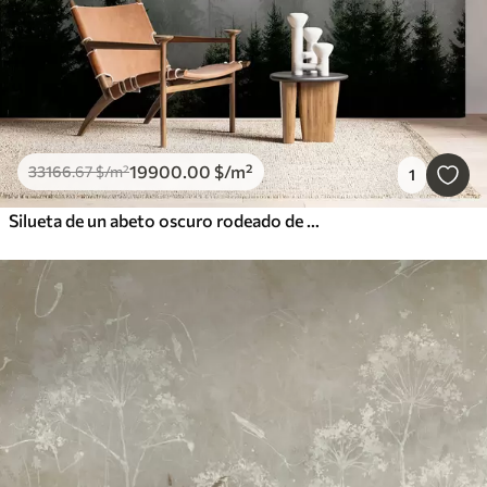
19900
.00
$
/m²
33166
.67
$
/m²
1
Silueta de un abeto oscuro rodeado de niebla