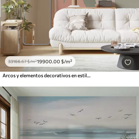
19900
.00
$
/m²
33166
.67
$
/m²
Arcos y elementos decorativos en estilo boho