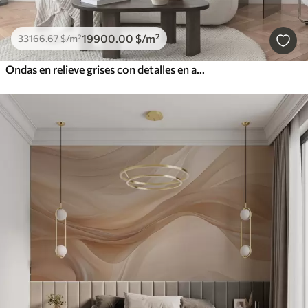
19900
.00
$
/m²
33166
.67
$
/m²
Ondas en relieve grises con detalles en amarillo