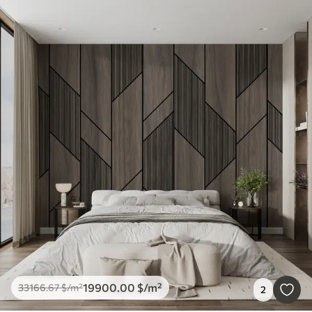
19900
.00
$
/m²
33166
.67
$
/m²
2