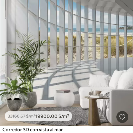
19900
.00
$
/m²
33166
.67
$
/m²
Corredor 3D con vista al mar