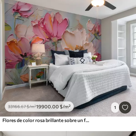
19900
.00
$
/m²
33166
.67
$
/m²
1
Flores de color rosa brillante sobre un fondo gris azulado claro