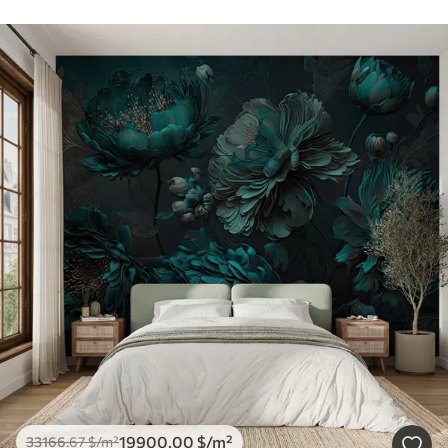
19900
.00
$
/m²
33166
.67
$
/m²