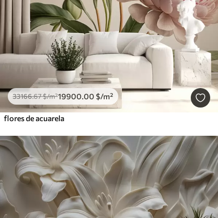
19900
.00
$
/m²
33166
.67
$
/m²
flores de acuarela