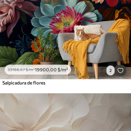
19900
.00
$
/m²
33166
.67
$
/m²
2
Salpicadura de flores