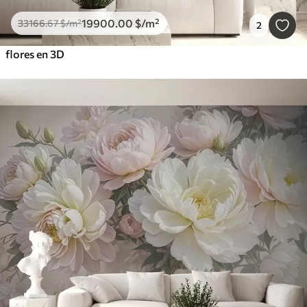
19900
.00
$
/m²
33166
.67
$
/m²
2
flores en 3D