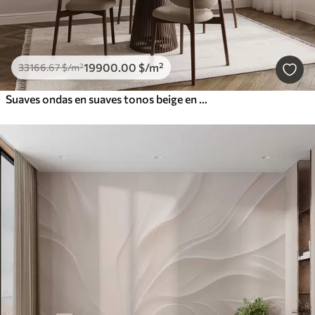
19900
.00
$
/m²
33166
.67
$
/m²
Suaves ondas en suaves tonos beige en estilo acuarela