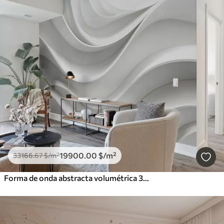
19900
.00
$
/m²
33166
.67
$
/m²
Forma de onda abstracta volumétrica 3D blanca