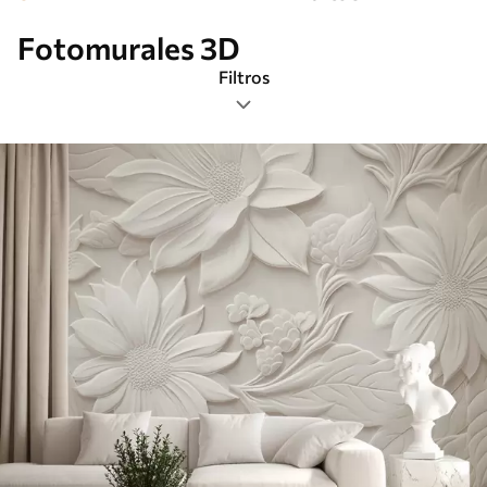
Fotomurales 3D
Filtros
Etiquetas
Formato de imagen
Paleta de colores
Inteligente
Borrar todos los filtros