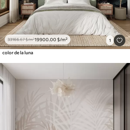
19900
.00
$
/m²
33166
.67
$
/m²
1
color de la luna