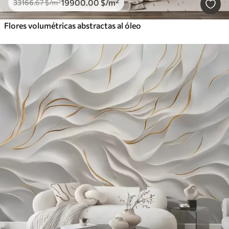
19900
.00
$
/m²
33166
.67
$
/m²
Flores volumétricas abstractas al óleo