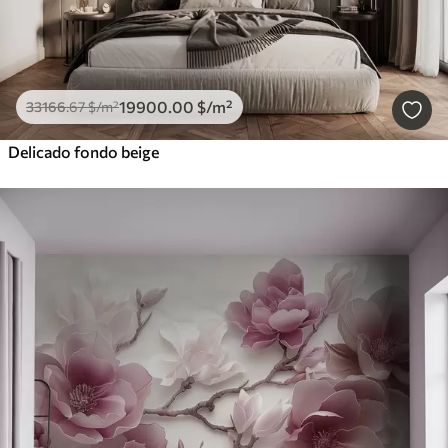
19900
.00
$
/m²
33166
.67
$
/m²
Delicado fondo beige