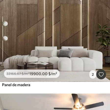
19900
.00
$
/m²
33166
.67
$
/m²
2
Panel de madera