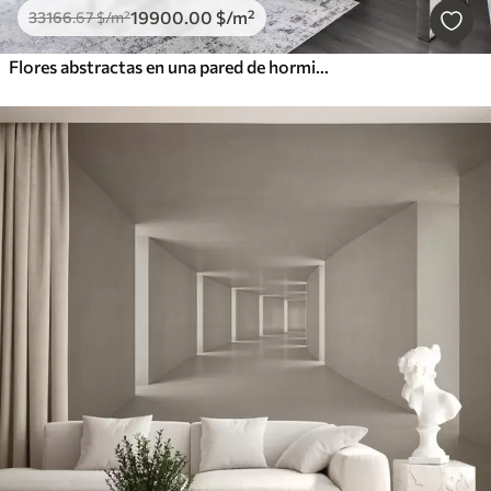
19900
.00
$
/m²
33166
.67
$
/m²
Flores abstractas en una pared de hormigón