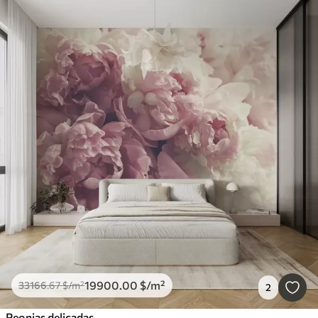
19900
.00
$
/m²
33166
.67
$
/m²
2
Peonias delicadas