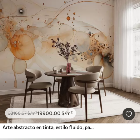
19900
.00
$
/m²
33166
.67
$
/m²
Arte abstracto en tinta, estilo fluido, paleta de colores beige