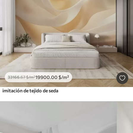
19900
.00
$
/m²
33166
.67
$
/m²
imitación de tejido de seda