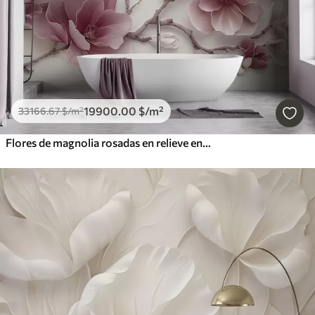
19900
.00
$
/m²
33166
.67
$
/m²
Flores de magnolia rosadas en relieve en una rama elegante