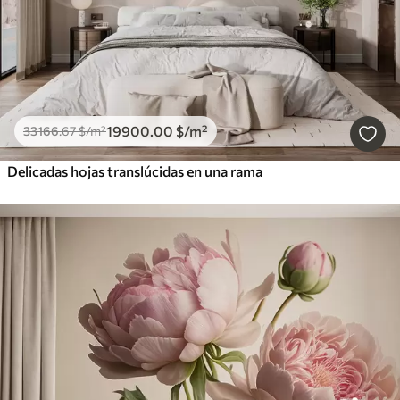
19900
.00
$
/m²
33166
.67
$
/m²
Delicadas hojas translúcidas en una rama