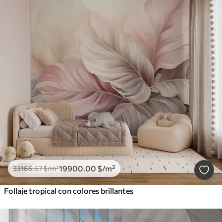
19900
.00
$
/m²
33166
.67
$
/m²
Follaje tropical con colores brillantes