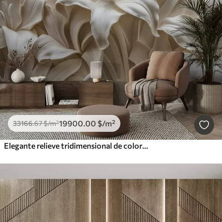
19900
.00
$
/m²
33166
.67
$
/m²
Elegante relieve tridimensional de color beige de lirios tallados