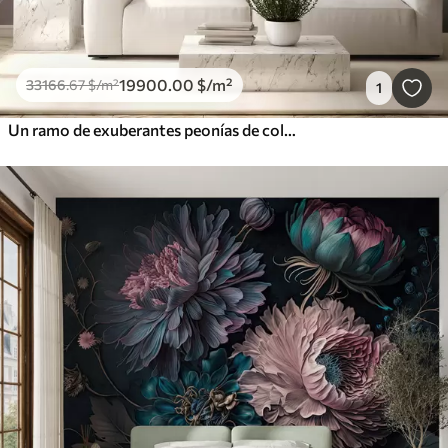
19900
.00
$
/m²
33166
.67
$
/m²
1
Un ramo de exuberantes peonías de colores pastel y otras flores sobre un fondo suave y difuminado