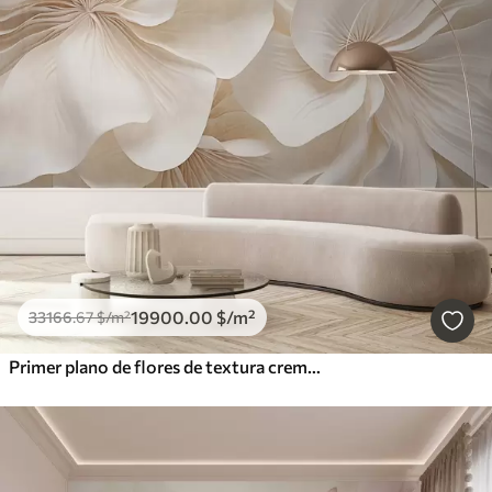
19900
.00
$
/m²
33166
.67
$
/m²
Primer plano de flores de textura cremosa con pétalos delicados y fluidos, creando un arreglo floral suave, elegante y con textura