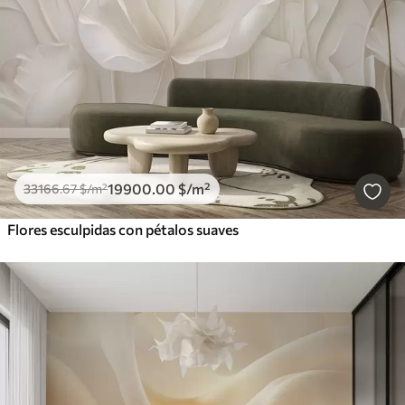
19900
.00
$
/m²
33166
.67
$
/m²
Flores esculpidas con pétalos suaves