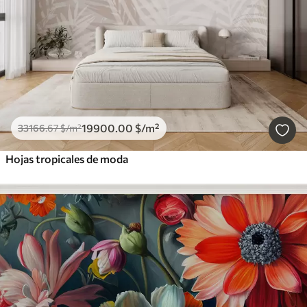
19900
.00
$
/m²
33166
.67
$
/m²
Hojas tropicales de moda