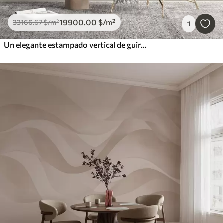
19900
.00
$
/m²
33166
.67
$
/m²
1
Un elegante estampado vertical de guirnaldas punteadas sobre un fondo de textura beige, que crea una sensación de profundidad y movimiento