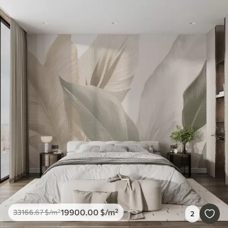
19900
.00
$
/m²
33166
.67
$
/m²
2