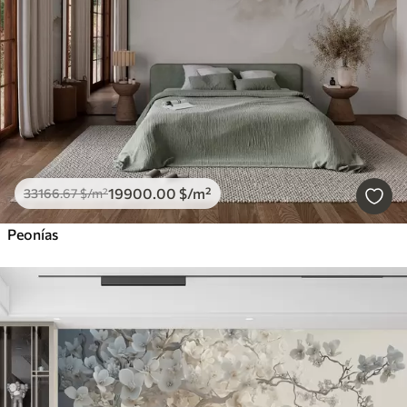
19900
.00
$
/m²
33166
.67
$
/m²
Peonías