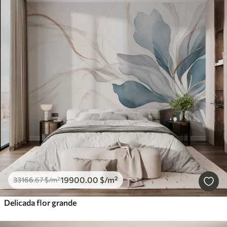
19900
.00
$
/m²
33166
.67
$
/m²
Delicada flor grande