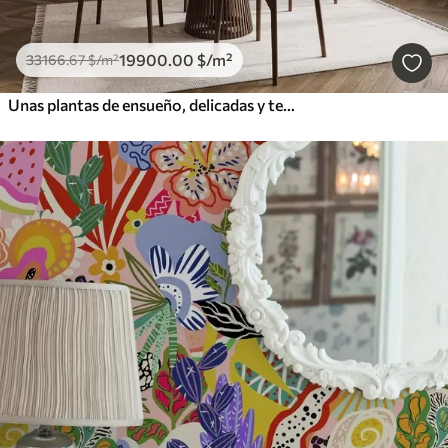
19900
.00
$
/m²
33166
.67
$
/m²
Unas plantas de ensueño, delicadas y tenues, espiguillas y flores en colores pastel marrones sobre un fondo brumoso y texturizado