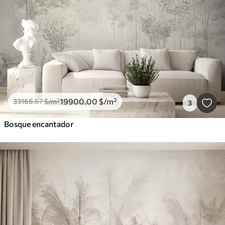
Borrar todos los filtros
19900
.00
$
/m²
33166
.67
$
/m²
3
Bosque encantador