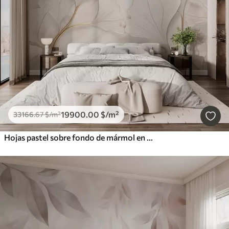
19900
.00
$
/m²
33166
.67
$
/m²
Hojas pastel sobre fondo de mármol en tonos beige