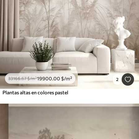
19900
.00
$
/m²
33166
.67
$
/m²
2
Plantas altas en colores pastel