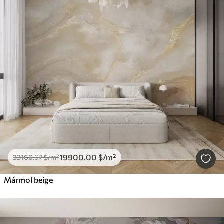
19900
.00
$
/m²
33166
.67
$
/m²
Mármol beige