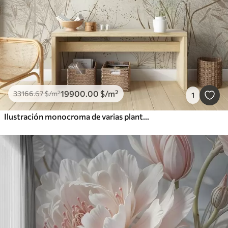
19900
.00
$
/m²
33166
.67
$
/m²
1
Ilustración monocroma de varias plantas y espiguillas de color beige con líneas y texturas delicadas y tenues