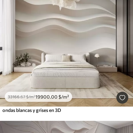
19900
.00
$
/m²
33166
.67
$
/m²
ondas blancas y grises en 3D