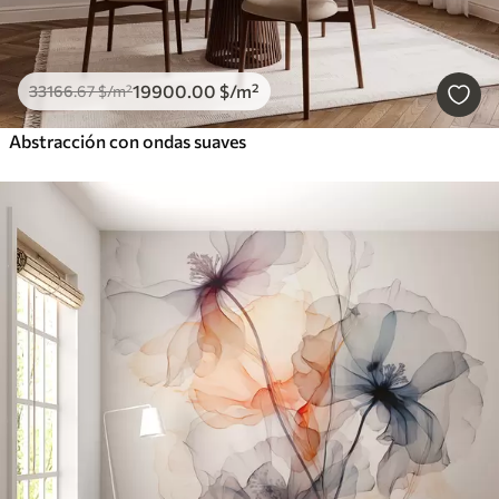
19900
.00
$
/m²
33166
.67
$
/m²
Abstracción con ondas suaves