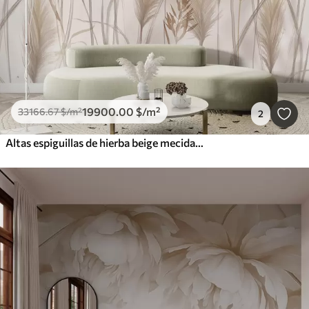
19900
.00
$
/m²
33166
.67
$
/m²
2
Altas espiguillas de hierba beige mecidas por el viento sobre un fondo suave y claro