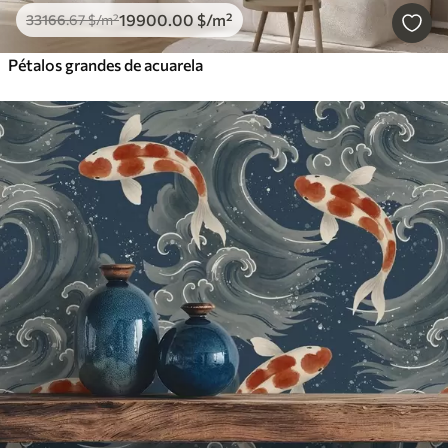
19900
.00
$
/m²
33166
.67
$
/m²
Pétalos grandes de acuarela