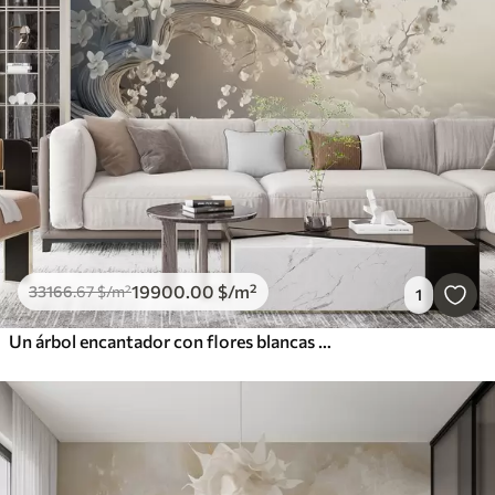
19900
.00
$
/m²
33166
.67
$
/m²
1
Un árbol encantador con flores blancas contra el fondo de nubes en un estilo interesante en delicados colores cálidos