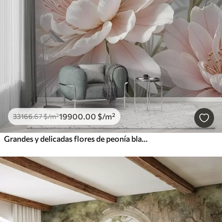
19900
.00
$
/m²
33166
.67
$
/m²
Grandes y delicadas flores de peonía blancas y rosas con pétalos suaves y esponjosos sobre un fondo gris difuminado