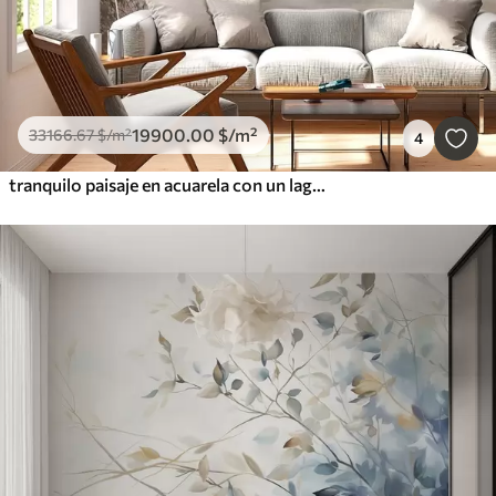
19900
.00
$
/m²
33166
.67
$
/m²
4
tranquilo paisaje en acuarela con un lago y un árbol en flor