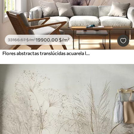
19900
.00
$
/m²
33166
.67
$
/m²
Flores abstractas translúcidas acuarela líquida