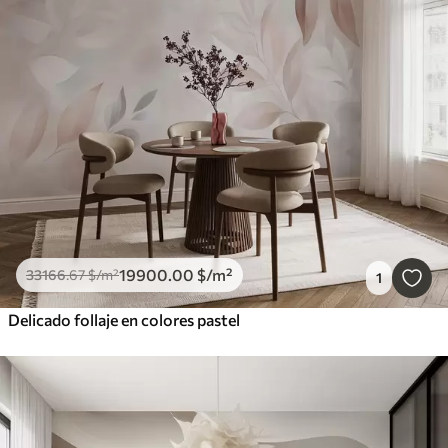
19900
.00
$
/m²
33166
.67
$
/m²
1
Delicado follaje en colores pastel