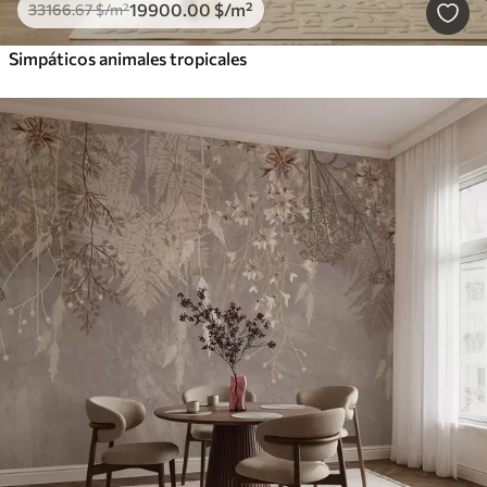
19900
.00
$
/m²
33166
.67
$
/m²
Simpáticos animales tropicales