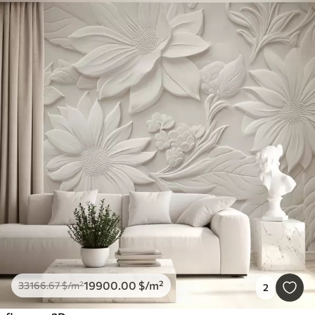
19900
.00
$
/m²
33166
.67
$
/m²
2