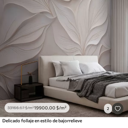
19900
.00
$
/m²
33166
.67
$
/m²
2
Delicado follaje en estilo de bajorrelieve