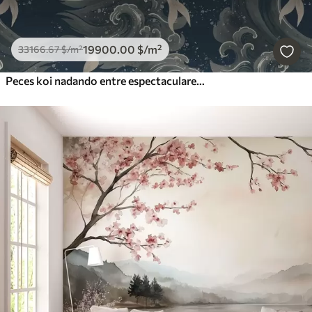
19900
.00
$
/m²
33166
.67
$
/m²
Peces koi nadando entre espectaculares olas oceánicas