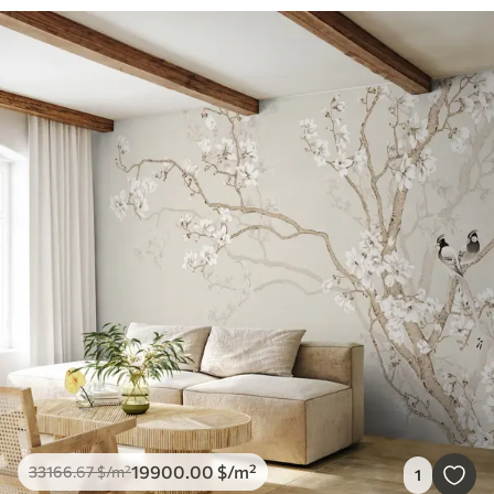
19900
.00
$
/m²
33166
.67
$
/m²
1