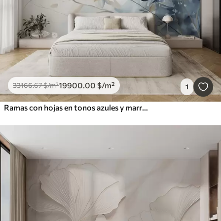
19900
.00
$
/m²
33166
.67
$
/m²
1
Ramas con hojas en tonos azules y marrones, fondo claro, suave y delicado, estilo acuarela