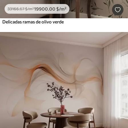
19900
.00
$
/m²
33166
.67
$
/m²
Delicadas ramas de olivo verde