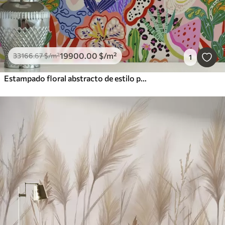
19900
.00
$
/m²
33166
.67
$
/m²
1
Estampado floral abstracto de estilo pop art