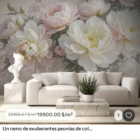
19900
.00
$
/m²
33166
.67
$
/m²
1
Un ramo de exuberantes peonías de colores pastel y otras flores sobre un fondo suave y difuminado