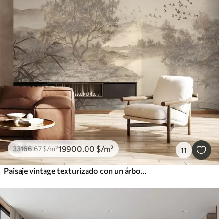
19900
.00
$
/m²
33166
.67
$
/m²
11
Paisaje vintage texturizado con un árbol cerca de un río y un cielo nublado, arte de la naturaleza en tonos sepia