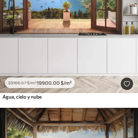
19900
.00
$
/m²
33166
.67
$
/m²
Agua, cielo y nube