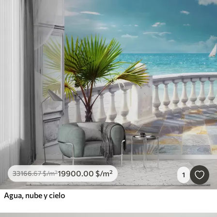
19900
.00
$
/m²
33166
.67
$
/m²
1
Agua, nube y cielo