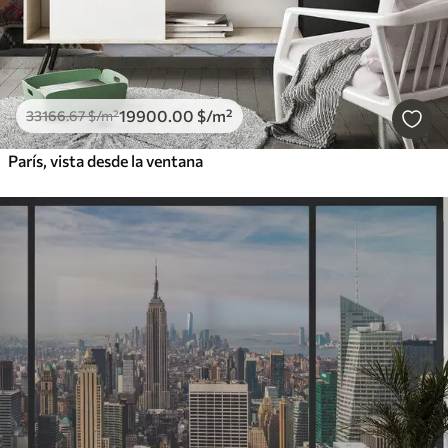
19900
.00
$
/m²
33166
.67
$
/m²
París, vista desde la ventana