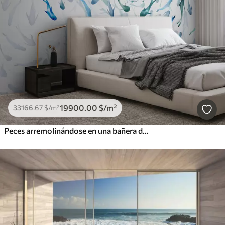
19900
.00
$
/m²
33166
.67
$
/m²
Peces arremolinándose en una bañera de hidromasaje, danza de peces, acuarela, tiburón, composición abstracta, minimalismo, color azul, verde