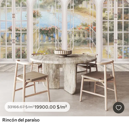
19900
.00
$
/m²
33166
.67
$
/m²
Rincón del paraíso