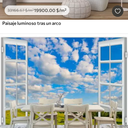
19900
.00
$
/m²
33166
.67
$
/m²
Paisaje luminoso tras un arco