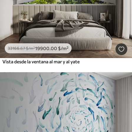
19900
.00
$
/m²
33166
.67
$
/m²
Vista desde la ventana al mar y al yate