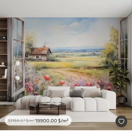
19900
.00
$
/m²
33166
.67
$
/m²