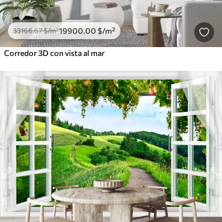
19900
.00
$
/m²
33166
.67
$
/m²
Corredor 3D con vista al mar