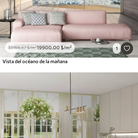
19900
.00
$
/m²
33166
.67
$
/m²
1
Vista del océano de la mañana