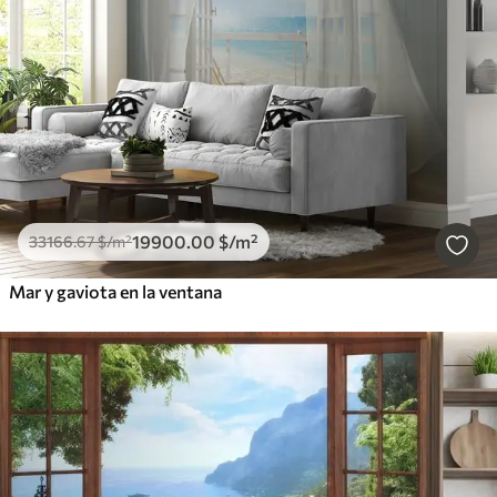
19900
.00
$
/m²
33166
.67
$
/m²
Mar y gaviota en la ventana