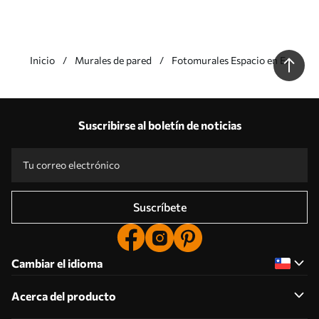
Inicio
Murales de pared
Fotomurales Espacio en Expansi
Nuestras ventajas
Respuestas:
1
Suscribirse al boletín de noticias
Producción según tallas individuales
Participa en las promociones navideñas de 2025 y consigue un descuento
Edición fotográfica profesional gratuita
Códigos promocionales con descuentos por pedido
Suscríbete
Cambiar el idioma
Acerca del producto