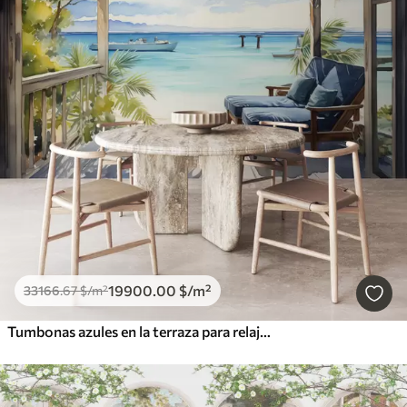
19900
.00
$
/m²
33166
.67
$
/m²
Tumbonas azules en la terraza para relajarse junto al mar acuarela