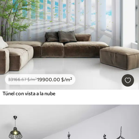
19900
.00
$
/m²
33166
.67
$
/m²
Túnel con vista a la nube