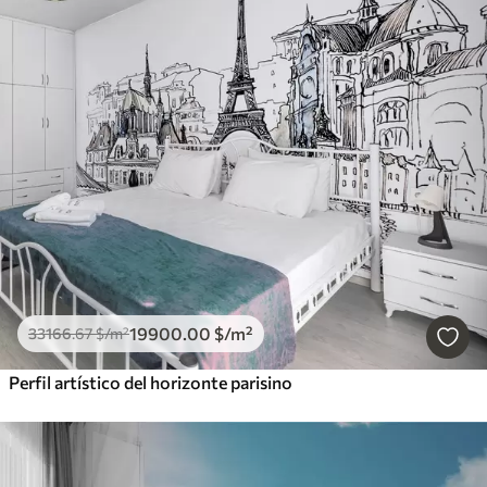
19900
.00
$
/m²
33166
.67
$
/m²
Perfil artístico del horizonte parisino