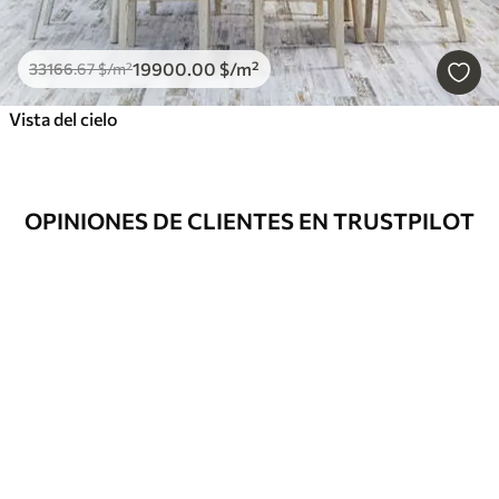
19900
.00
$
/m²
33166
.67
$
/m²
Vista del cielo
OPINIONES DE CLIENTES EN TRUSTPILOT