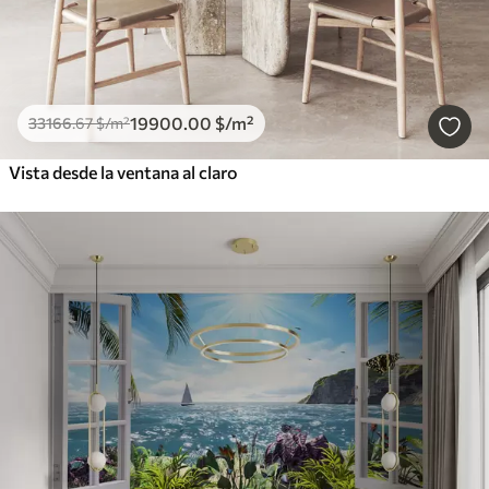
19900
.00
$
/m²
33166
.67
$
/m²
Vista desde la ventana al claro