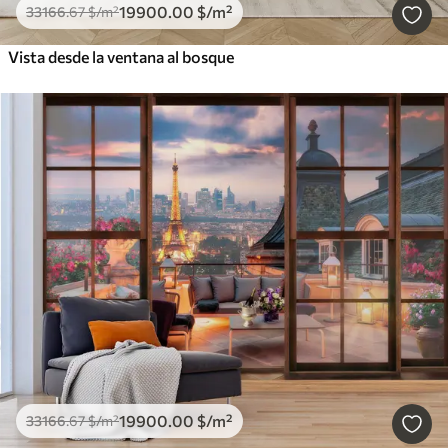
19900
.00
$
/m²
33166
.67
$
/m²
Vista desde la ventana al bosque
19900
.00
$
/m²
33166
.67
$
/m²