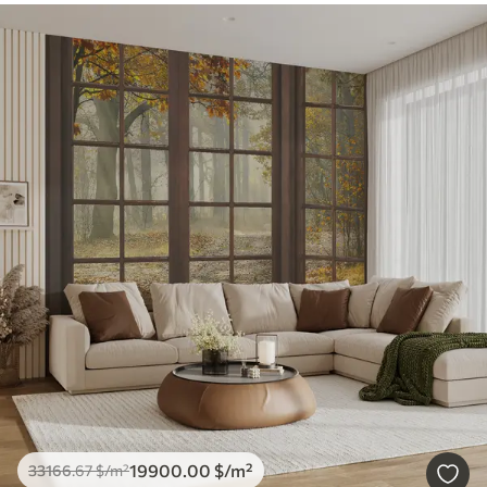
19900
.00
$
/m²
33166
.67
$
/m²