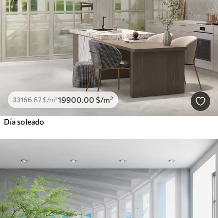
19900
.00
$
/m²
33166
.67
$
/m²
Día soleado