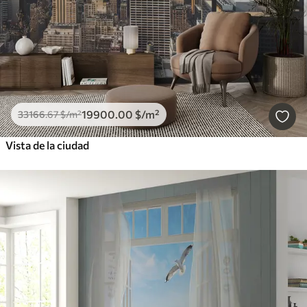
19900
.00
$
/m²
33166
.67
$
/m²
Vista de la ciudad