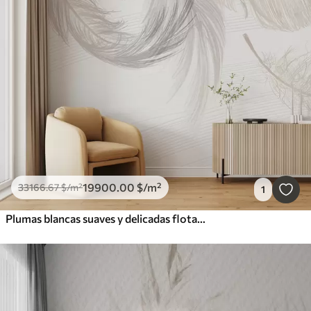
19900
.00
$
/m²
33166
.67
$
/m²
1
Plumas blancas suaves y delicadas flotando sobre un fondo claro