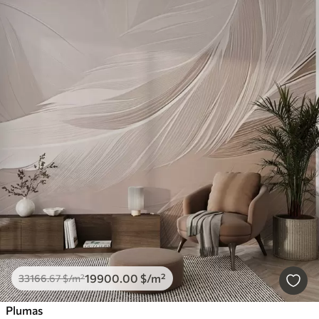
19900
.00
$
/m²
33166
.67
$
/m²
Plumas