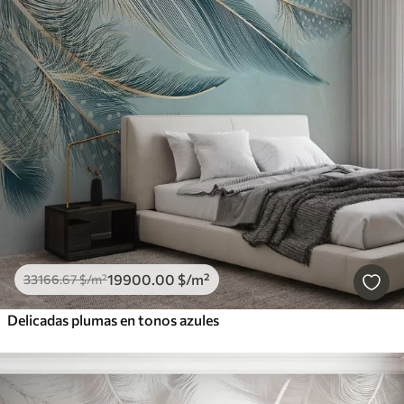
19900
.00
$
/m²
33166
.67
$
/m²
Delicadas plumas en tonos azules