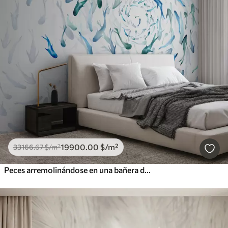
19900
.00
$
/m²
33166
.67
$
/m²
Peces arremolinándose en una bañera de hidromasaje, danza de peces, acuarela, tiburón, composición abstracta, minimalismo, color azul, verde