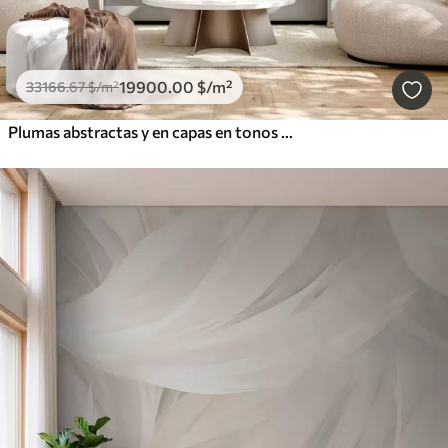
19900
.00
$
/m²
33166
.67
$
/m²
Plumas abstractas y en capas en tonos crema, beige y azul claro, con un aspecto texturizado y orgánico.