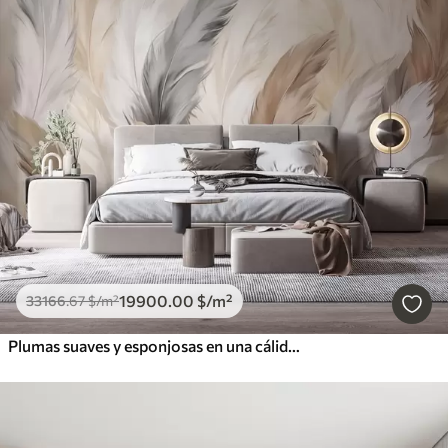
19900
.00
$
/m²
33166
.67
$
/m²
Plumas suaves y esponjosas en una cálida paleta de colores neutros