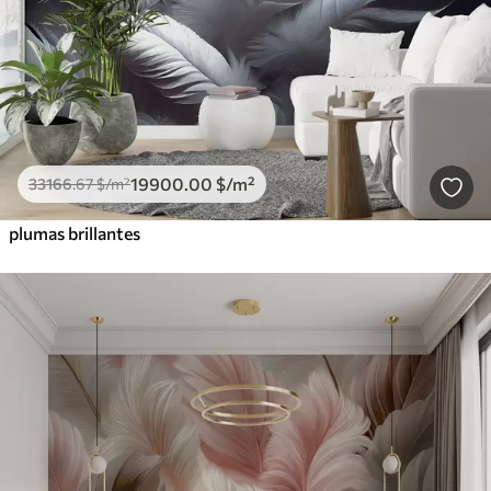
19900
.00
$
/m²
33166
.67
$
/m²
plumas brillantes