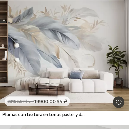
19900
.00
$
/m²
33166
.67
$
/m²
Plumas con textura en tonos pastel y delicadas hojas sobre un fondo claro