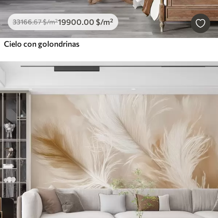
19900
.00
$
/m²
33166
.67
$
/m²
Cielo con golondrinas