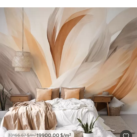
19900
.00
$
/m²
33166
.67
$
/m²