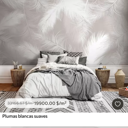
19900
.00
$
/m²
33166
.67
$
/m²
Plumas blancas suaves