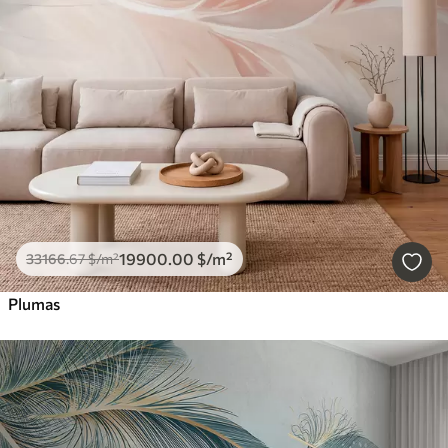
19900
.00
$
/m²
33166
.67
$
/m²
Plumas