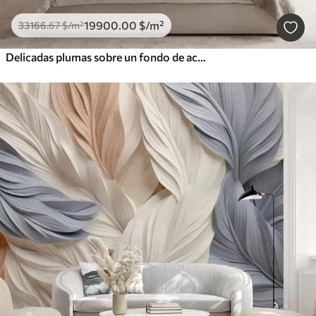
19900
.00
$
/m²
33166
.67
$
/m²
Delicadas plumas sobre un fondo de acuarela en tonos pastel