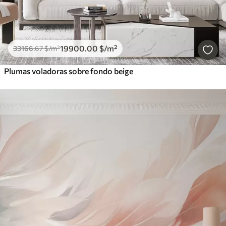
19900
.00
$
/m²
33166
.67
$
/m²
Plumas voladoras sobre fondo beige