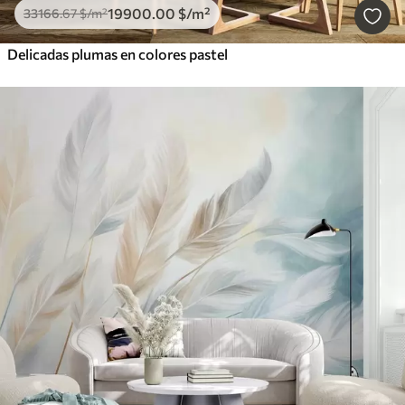
19900
.00
$
/m²
33166
.67
$
/m²
Delicadas plumas en colores pastel