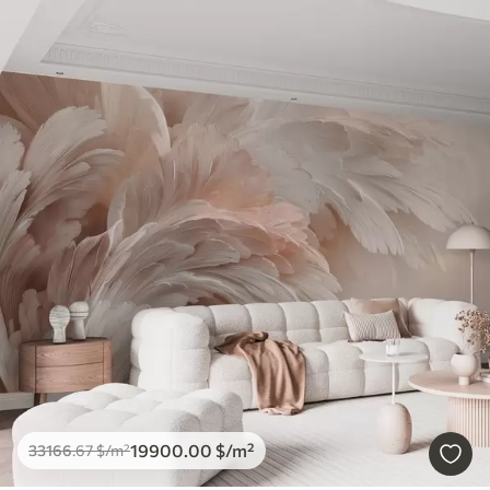
19900
.00
$
/m²
33166
.67
$
/m²