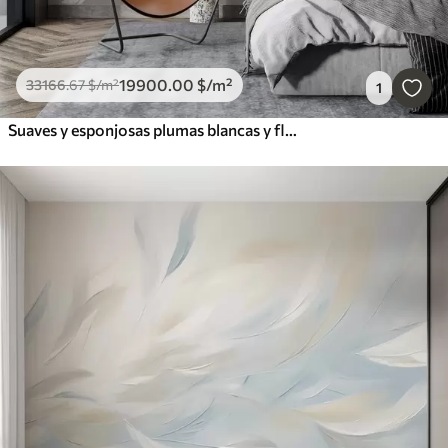
19900
.00
$
/m²
33166
.67
$
/m²
1
Suaves y esponjosas plumas blancas y flores secas sobre un fondo neutro beige pastel