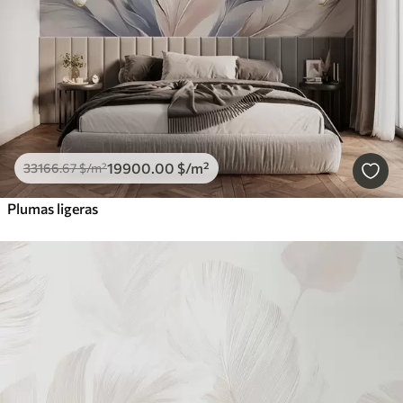
19900
.00
$
/m²
33166
.67
$
/m²
Plumas ligeras