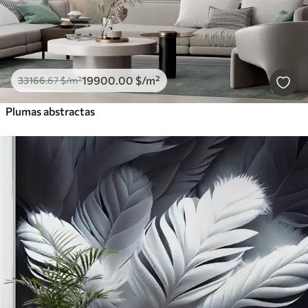
19900
.00
$
/m²
33166
.67
$
/m²
Plumas abstractas