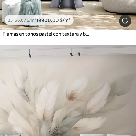
19900
.00
$
/m²
33166
.67
$
/m²
Plumas en tonos pastel con textura y bordes suaves y difuminados, sobre un fondo de estilo acuarela