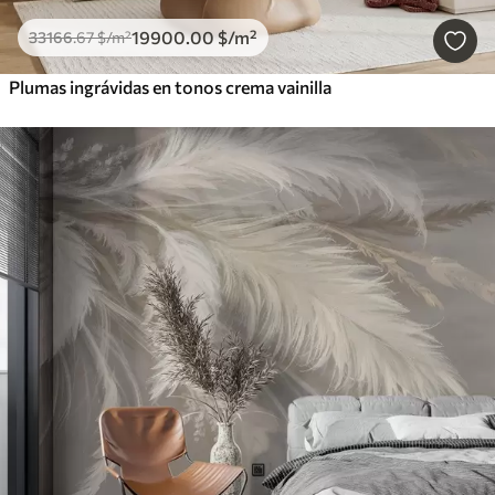
19900
.00
$
/m²
33166
.67
$
/m²
Plumas ingrávidas en tonos crema vainilla