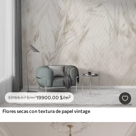
19900
.00
$
/m²
33166
.67
$
/m²
Flores secas con textura de papel vintage