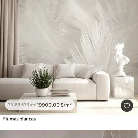
19900
.00
$
/m²
33166
.67
$
/m²
Plumas blancas