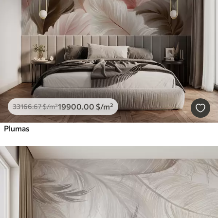
19900
.00
$
/m²
33166
.67
$
/m²
Plumas