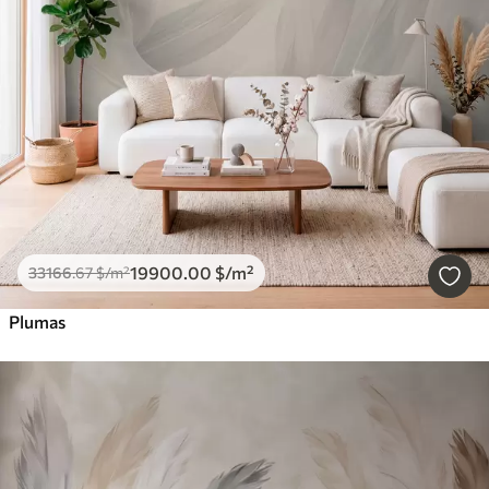
19900
.00
$
/m²
33166
.67
$
/m²
Plumas