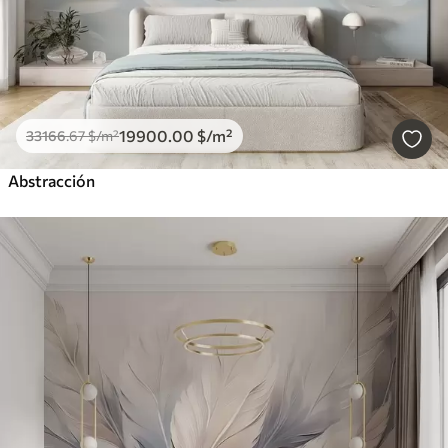
19900
.00
$
/m²
33166
.67
$
/m²
Abstracción