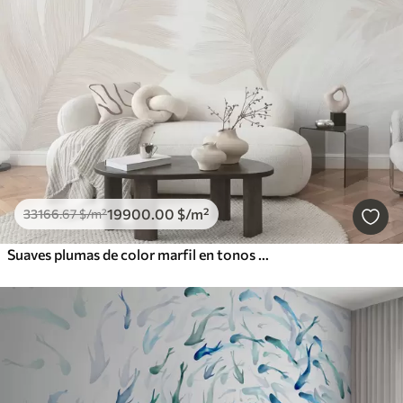
19900
.00
$
/m²
33166
.67
$
/m²
Suaves plumas de color marfil en tonos beige lechoso.