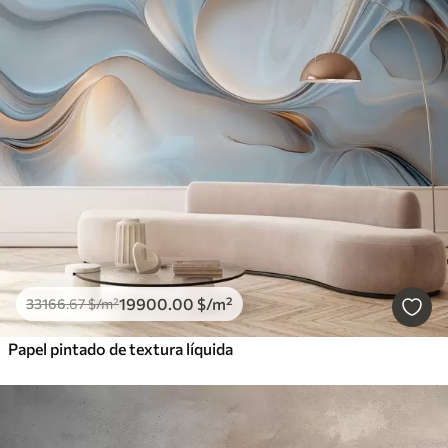
19900
.00
$
/m²
33166
.67
$
/m²
Papel pintado de textura líquida