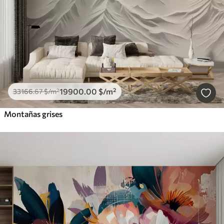
19900
.00
$
/m²
33166
.67
$
/m²
Montañas grises