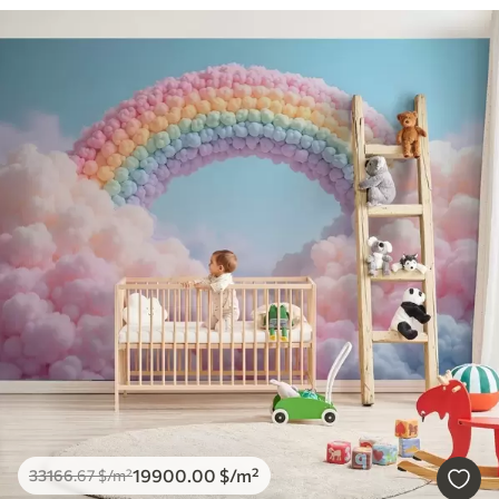
19900
.00
$
/m²
33166
.67
$
/m²