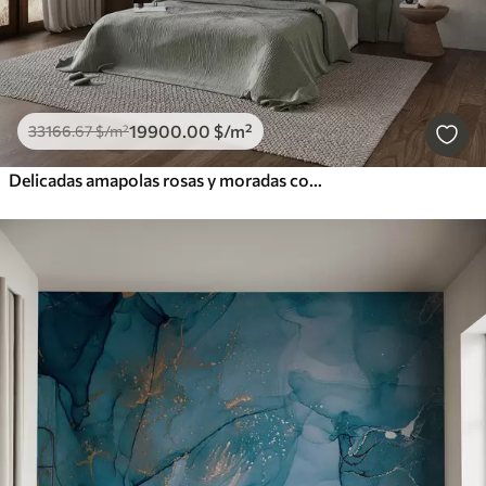
19900
.00
$
/m²
33166
.67
$
/m²
Delicadas amapolas rosas y moradas con tallos y capullos verdes sobre un fondo de textura suave y difuminada