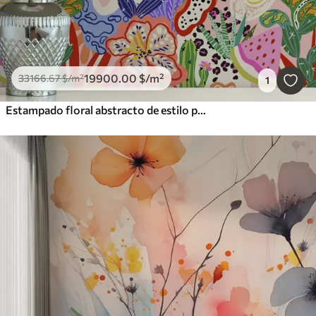
19900
.00
$
/m²
33166
.67
$
/m²
1
Estampado floral abstracto de estilo pop art