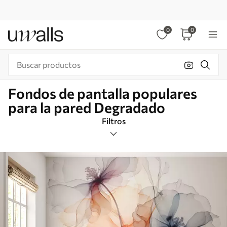
0
0
Fondos de pantalla populares
para la pared Degradado
Filtros
Etiquetas
Formato de imagen
Degradado
Inteligente