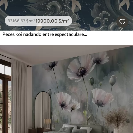
19900
.00
$
/m²
33166
.67
$
/m²
Peces koi nadando entre espectaculares olas oceánicas