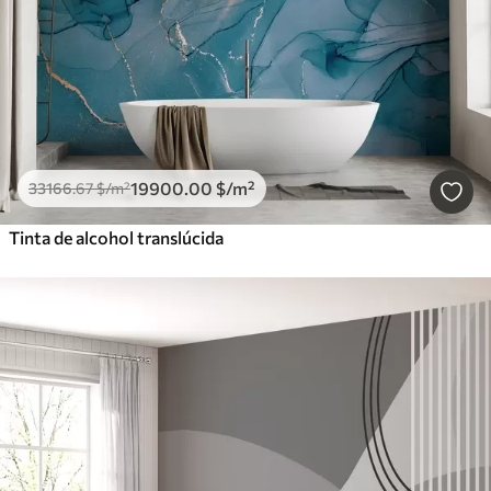
19900
.00
$
/m²
33166
.67
$
/m²
Tinta de alcohol translúcida