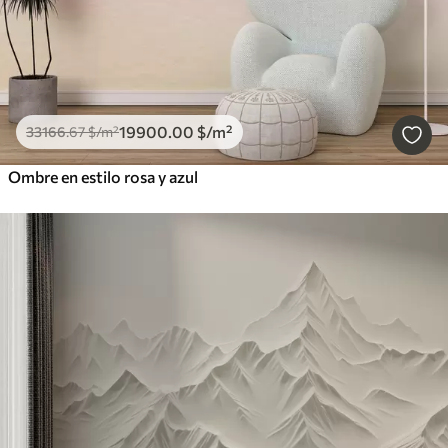
19900
.00
$
/m²
33166
.67
$
/m²
Ombre en estilo rosa y azul