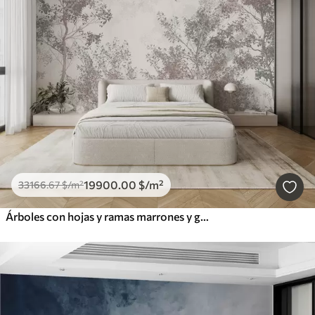
19900
.00
$
/m²
33166
.67
$
/m²
Árboles con hojas y ramas marrones y grises con pájaros volando en el cielo, fondo blanco