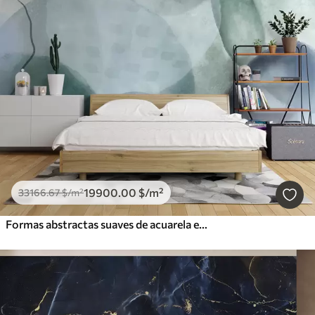
19900
.00
$
/m²
33166
.67
$
/m²
Formas abstractas suaves de acuarela en tonos de azul, verde y blanco