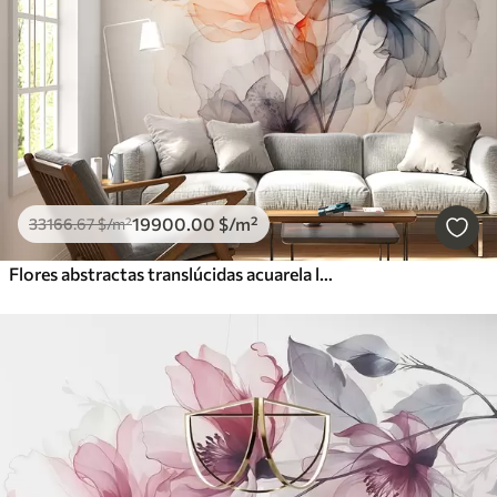
Borrar todos los filtros
19900
.00
$
/m²
33166
.67
$
/m²
Flores abstractas translúcidas acuarela líquida