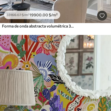
19900
.00
$
/m²
33166
.67
$
/m²
Forma de onda abstracta volumétrica 3D blanca