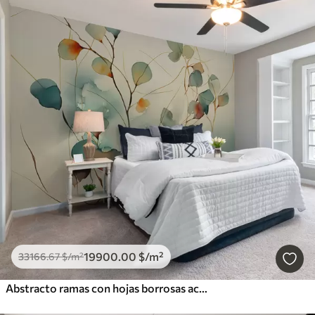
19900
.00
$
/m²
33166
.67
$
/m²
Abstracto ramas con hojas borrosas acuarela húmeda