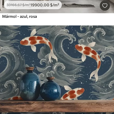
19900
.00
$
/m²
33166
.67
$
/m²
Mármol - azul, rosa