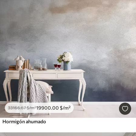
19900
.00
$
/m²
33166
.67
$
/m²
Hormigón ahumado