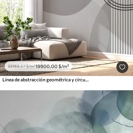
19900
.00
$
/m²
33166
.67
$
/m²
Línea de abstracción geométrica y círculo minimalista estilo moderno color gris