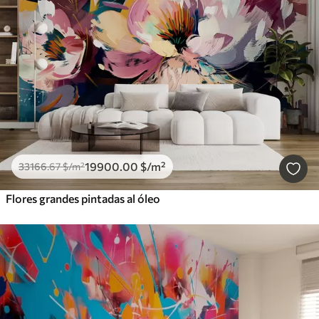
19900
.00
$
/m²
33166
.67
$
/m²
Flores grandes pintadas al óleo