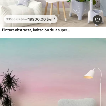
19900
.00
$
/m²
33166
.67
$
/m²
Pintura abstracta, imitación de la superficie de mármol de la piedra