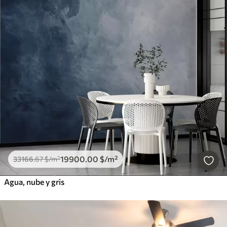
19900
.00
$
/m²
33166
.67
$
/m²
Agua, nube y gris