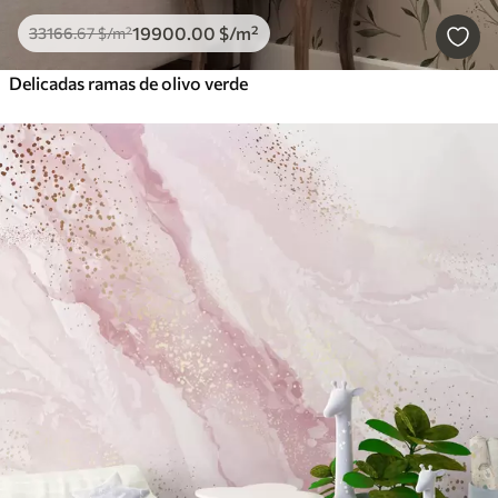
19900
.00
$
/m²
33166
.67
$
/m²
Delicadas ramas de olivo verde