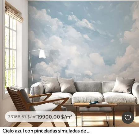
19900
.00
$
/m²
33166
.67
$
/m²
Cielo azul con pinceladas simuladas de óleo