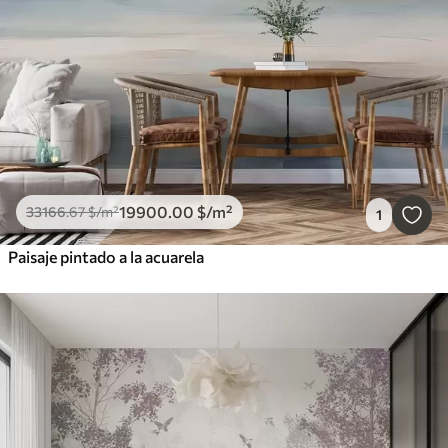
19900
.00
$
/m²
33166
.67
$
/m²
1
Paisaje pintado a la acuarela