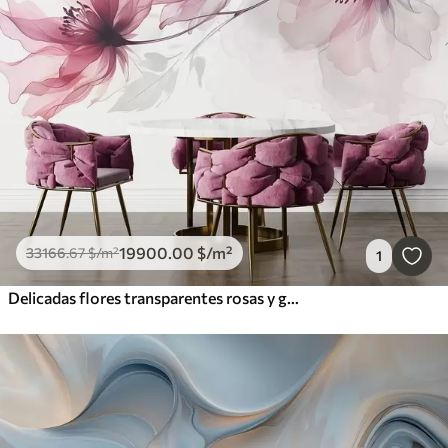
19900
.00
$
/m²
33166
.67
$
/m²
1
Delicadas flores transparentes rosas y grises con pétalos suaves y difuminados sobre fondo blanco