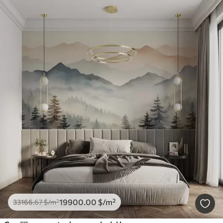
19900
.00
$
/m²
33166
.67
$
/m²