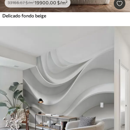
19900
.00
$
/m²
33166
.67
$
/m²
Delicado fondo beige