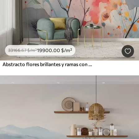
19900
.00
$
/m²
33166
.67
$
/m²
Abstracto flores brillantes y ramas con salpicaduras de pintura acuarela húmeda