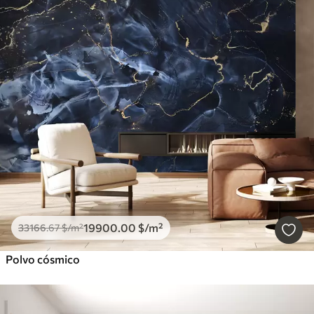
19900
.00
$
/m²
33166
.67
$
/m²
Polvo cósmico