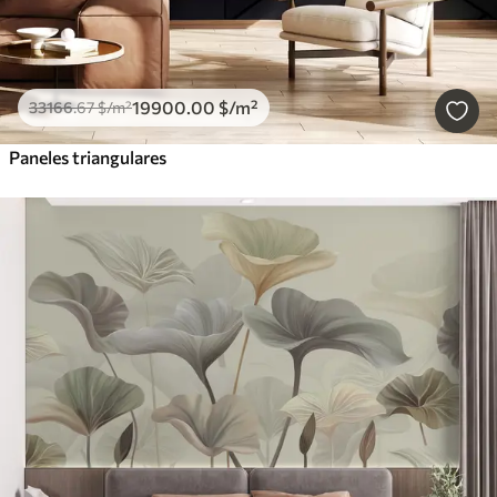
19900
.00
$
/m²
33166
.67
$
/m²
Paneles triangulares