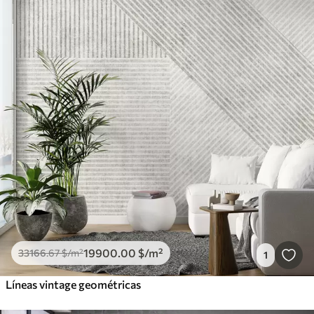
19900
.00
$
/m²
33166
.67
$
/m²
1
Líneas vintage geométricas