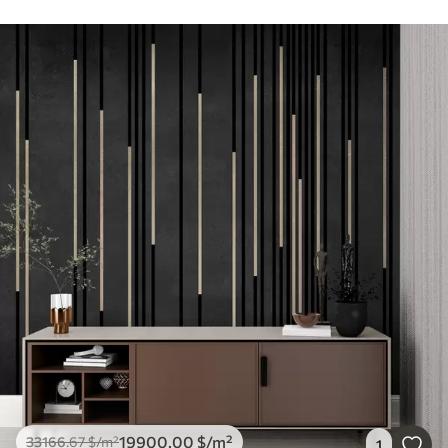
19900
.00
$
/m²
33166
.67
$
/m²
1