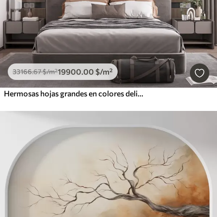
19900
.00
$
/m²
33166
.67
$
/m²
Hermosas hojas grandes en colores delicados