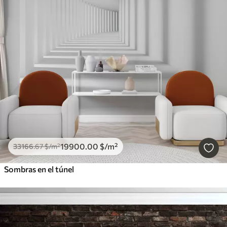
19900
.00
$
/m²
33166
.67
$
/m²
Sombras en el túnel