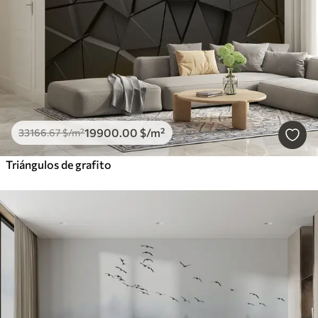
19900
.00
$
/m²
33166
.67
$
/m²
Triángulos de grafito