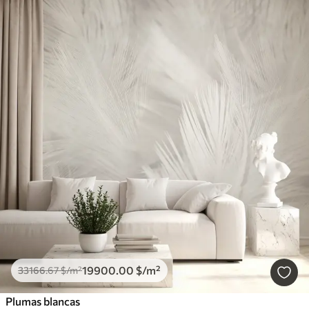
19900
.00
$
/m²
33166
.67
$
/m²
Plumas blancas