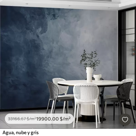
19900
.00
$
/m²
33166
.67
$
/m²
Agua, nube y gris