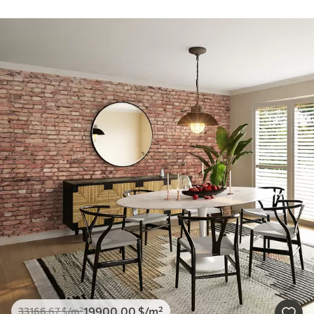
19900
.00
$
/m²
33166
.67
$
/m²