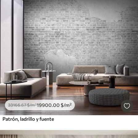
19900
.00
$
/m²
33166
.67
$
/m²
Patrón, ladrillo y fuente