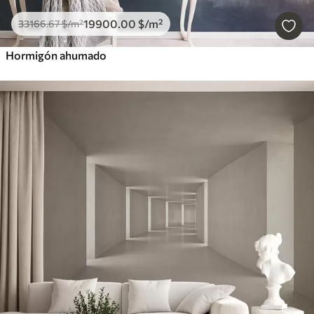
19900
.00
$
/m²
33166
.67
$
/m²
Hormigón ahumado