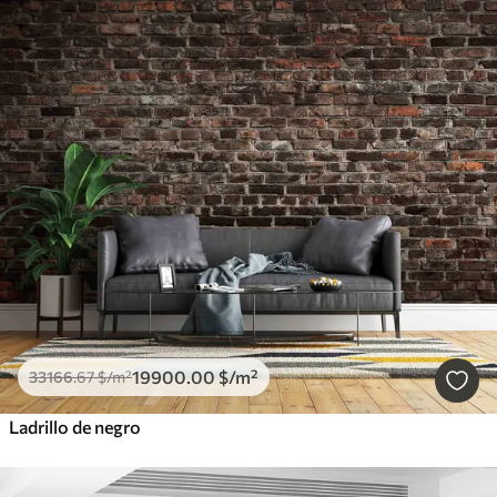
19900
.00
$
/m²
33166
.67
$
/m²
Ladrillo de negro