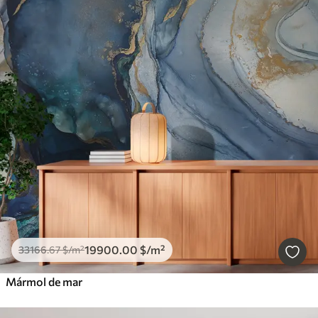
19900
.00
$
/m²
33166
.67
$
/m²
Mármol de mar