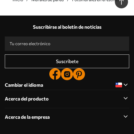
inglés
Nuestras ventajas
Respuestas:
1
Suscribirse al boletín de noticias
Producción según tallas individuales
Participa en las promociones navideñas de 2025 y consigue un descuento
Edición fotográfica profesional gratuita
Códigos promocionales con descuentos por pedido
Suscríbete
Cambiar el idioma
Acerca del producto
Acerca de la empresa