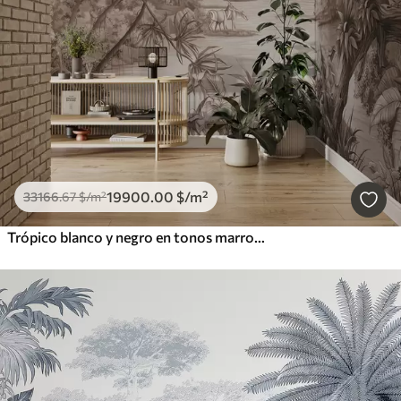
19900
.00
$
/m²
33166
.67
$
/m²
Trópico blanco y negro en tonos marrones