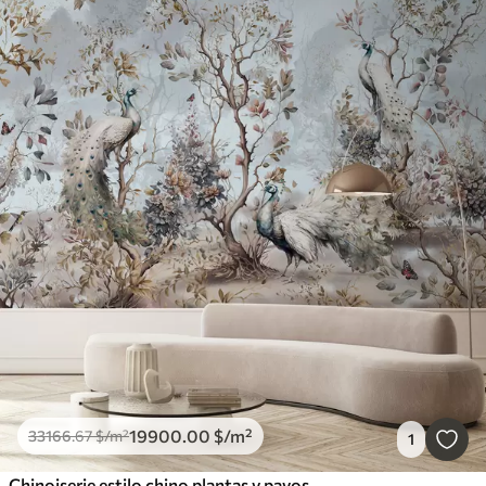
19900
.00
$
/m²
33166
.67
$
/m²
1
Chinoiserie estilo chino plantas y pavos reales