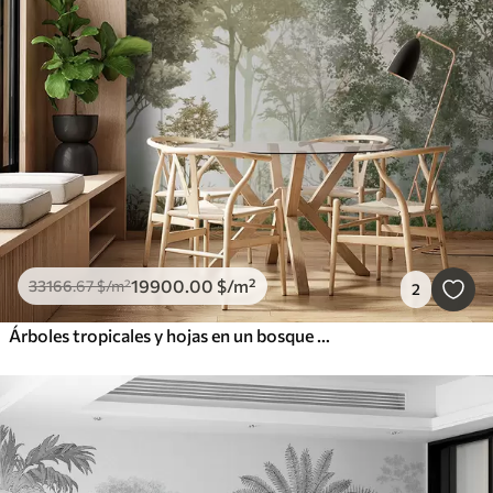
19900
.00
$
/m²
33166
.67
$
/m²
2
Árboles tropicales y hojas en un bosque de niebla