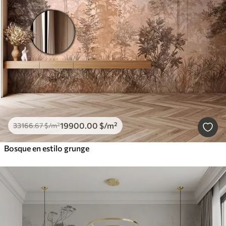
19900
.00
$
/m²
33166
.67
$
/m²
Bosque en estilo grunge