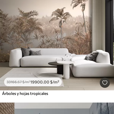
19900
.00
$
/m²
33166
.67
$
/m²
Árboles y hojas tropicales