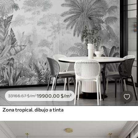
19900
.00
$
/m²
33166
.67
$
/m²
Zona tropical. dibujo a tinta