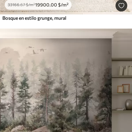
19900
.00
$
/m²
33166
.67
$
/m²
Bosque en estilo grunge, mural