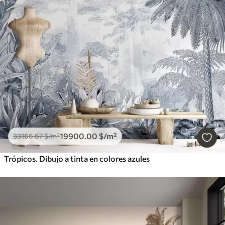
19900
.00
$
/m²
33166
.67
$
/m²
Trópicos. Dibujo a tinta en colores azules