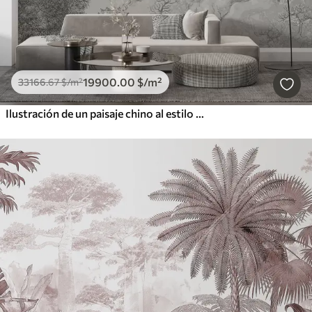
19900
.00
$
/m²
33166
.67
$
/m²
Ilustración de un paisaje chino al estilo de la pintura china antigua