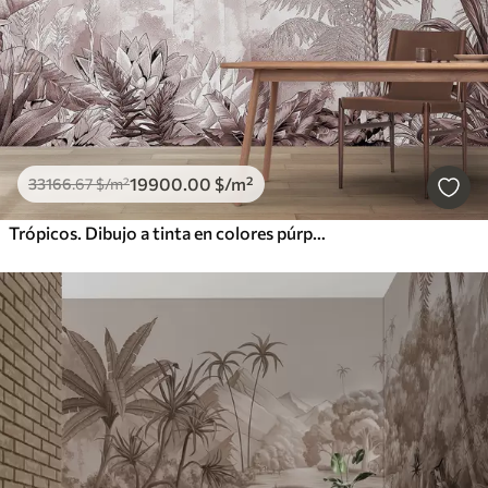
19900
.00
$
/m²
33166
.67
$
/m²
Trópicos. Dibujo a tinta en colores púrpura