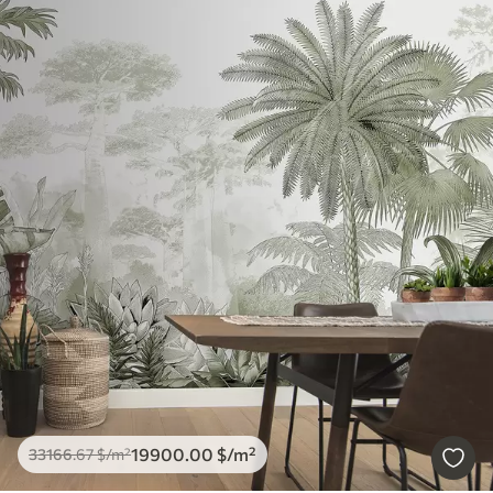
19900
.00
$
/m²
33166
.67
$
/m²