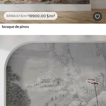
19900
.00
$
/m²
33166
.67
$
/m²
bosque de pinos