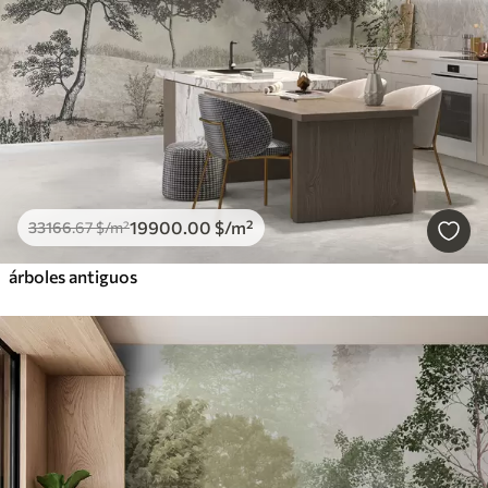
19900
.00
$
/m²
33166
.67
$
/m²
árboles antiguos