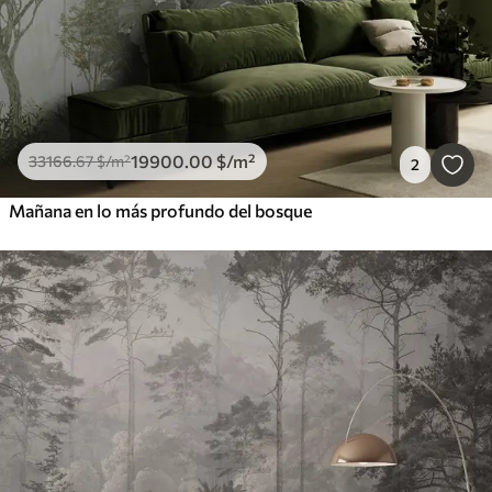
19900
.00
$
/m²
33166
.67
$
/m²
2
Mañana en lo más profundo del bosque