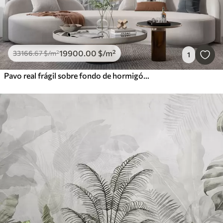
19900
.00
$
/m²
33166
.67
$
/m²
1
Pavo real frágil sobre fondo de hormigón grunge