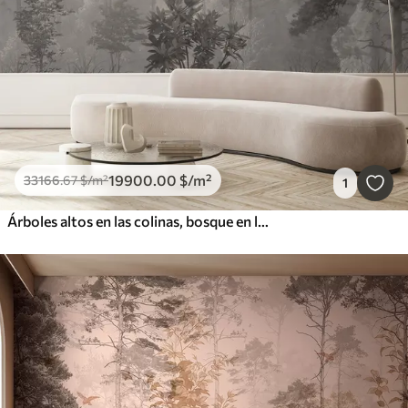
19900
.00
$
/m²
33166
.67
$
/m²
1
Árboles altos en las colinas, bosque en la niebla