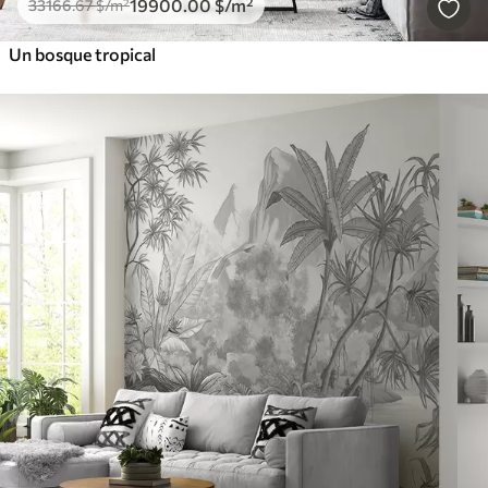
19900
.00
$
/m²
33166
.67
$
/m²
Un bosque tropical