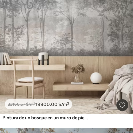
19900
.00
$
/m²
33166
.67
$
/m²
Pintura de un bosque en un muro de piedra