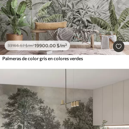
19900
.00
$
/m²
33166
.67
$
/m²
Palmeras de color gris en colores verdes