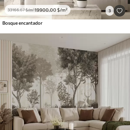
19900
.00
$
/m²
33166
.67
$
/m²
3
Bosque encantador