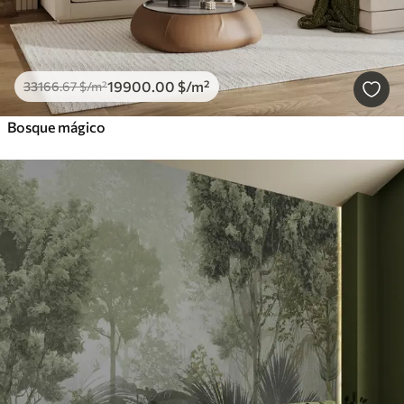
19900
.00
$
/m²
33166
.67
$
/m²
Bosque mágico