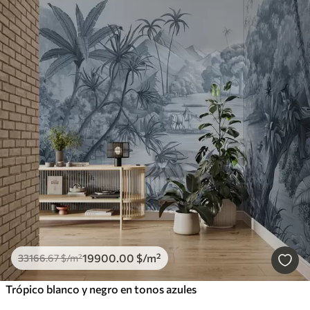
19900
.00
$
/m²
33166
.67
$
/m²
Trópico blanco y negro en tonos azules