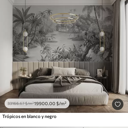
19900
.00
$
/m²
33166
.67
$
/m²
Trópicos en blanco y negro