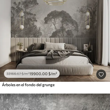
19900
.00
$
/m²
33166
.67
$
/m²
Árboles en el fondo del grunge