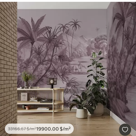
19900
.00
$
/m²
33166
.67
$
/m²