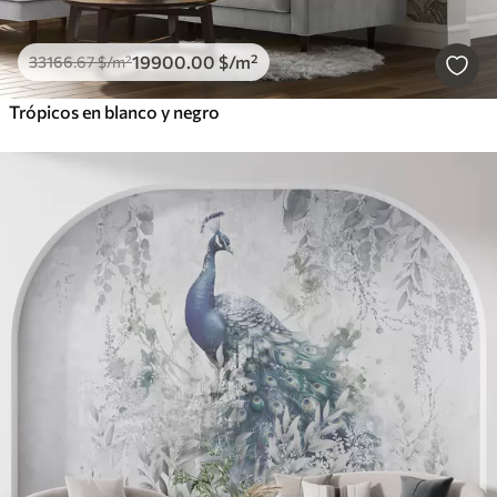
19900
.00
$
/m²
33166
.67
$
/m²
Trópicos en blanco y negro