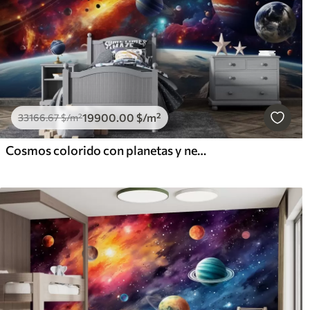
19900
.00
$
/m²
33166
.67
$
/m²
Cosmos colorido con planetas y nebulosas