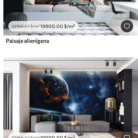
19900
.00
$
/m²
33166
.67
$
/m²
Paisaje alienígena
19900
.00
$
/m²
33166
.67
$
/m²