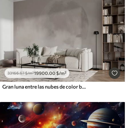
19900
.00
$
/m²
33166
.67
$
/m²
Gran luna entre las nubes de color beige estilo loft