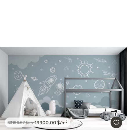
19900
.00
$
/m²
33166
.67
$
/m²