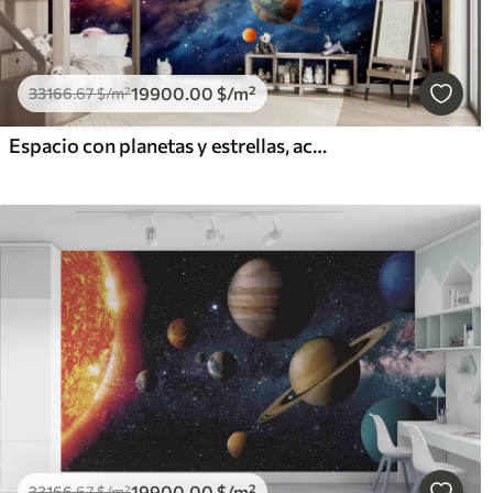
19900
.00
$
/m²
33166
.67
$
/m²
Espacio con planetas y estrellas, acuarela, cósmico
19900
.00
$
/m²
33166
.67
$
/m²