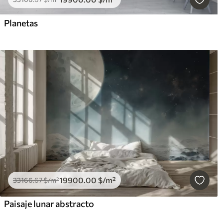
Planetas
19900
.00
$
/m²
33166
.67
$
/m²
Paisaje lunar abstracto