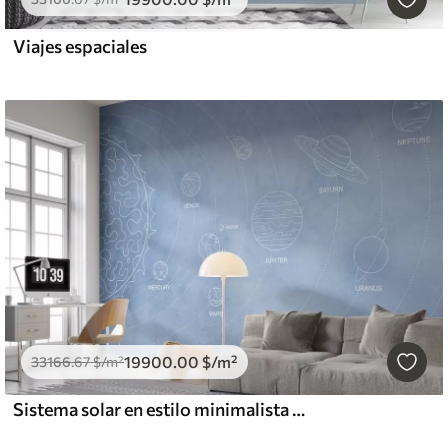
Viajes espaciales
19900
.00
$
/m²
33166
.67
$
/m²
Sistema solar en estilo minimalista sobre fondo azul texturado