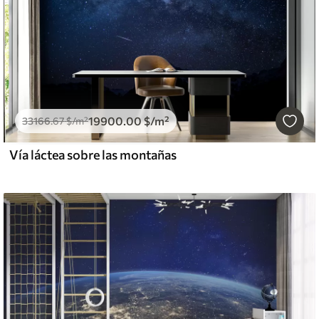
19900
.00
$
/m²
33166
.67
$
/m²
Vía láctea sobre las montañas