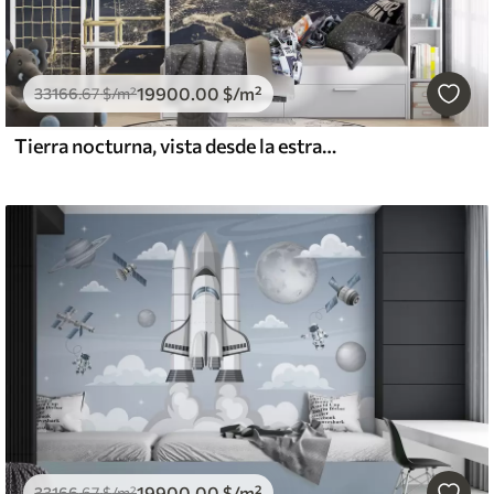
19900
.00
$
/m²
33166
.67
$
/m²
Tierra nocturna, vista desde la estratosfera
19900
.00
$
/m²
33166
.67
$
/m²