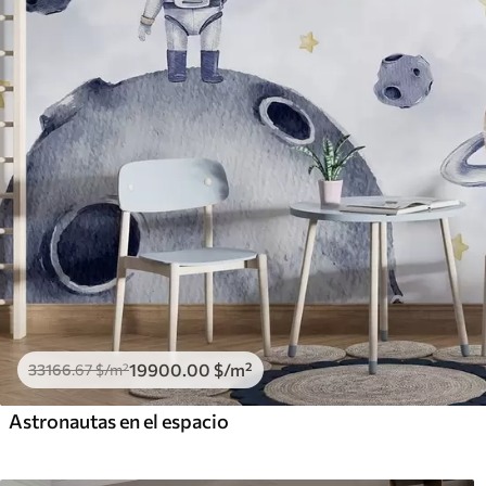
19900
.00
$
/m²
33166
.67
$
/m²
Astronautas en el espacio