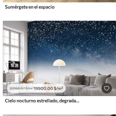
Sumérgete en el espacio
19900
.00
$
/m²
33166
.67
$
/m²
Cielo nocturno estrellado, degradado suave, cósmico, constelaciones