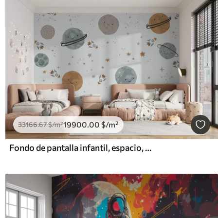
19900
.00
$
/m²
33166
.67
$
/m²
Fondo de pantalla infantil, espacio, planetas