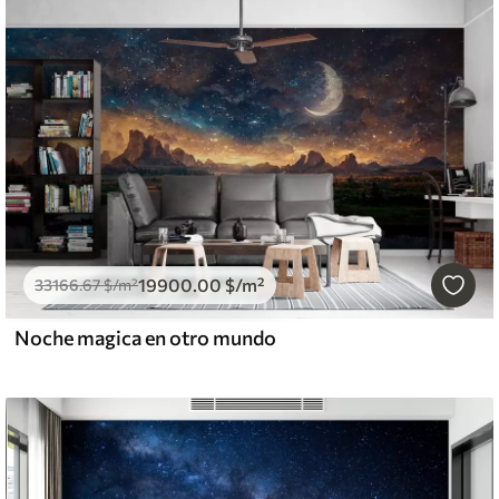
19900
.00
$
/m²
33166
.67
$
/m²
Noche magica en otro mundo