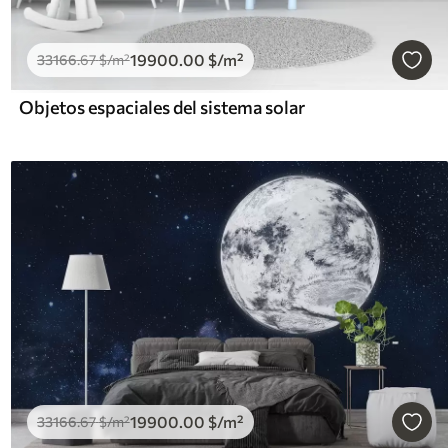
19900
.00
$
/m²
33166
.67
$
/m²
Objetos espaciales del sistema solar
19900
.00
$
/m²
33166
.67
$
/m²