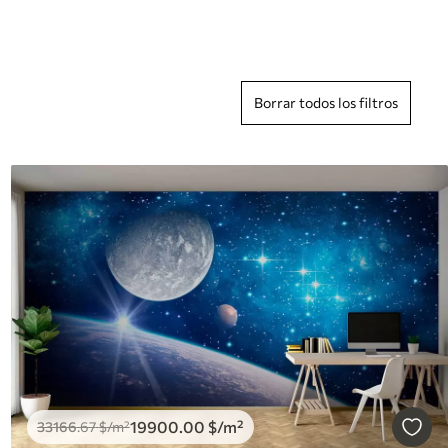
Borrar todos los filtros
19900
.00
$
/m²
33166
.67
$
/m²