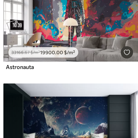
19900
.00
$
/m²
33166
.67
$
/m²
Astronauta