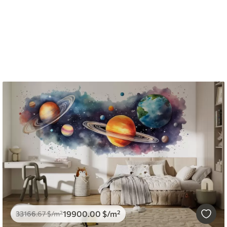
19900
.00
$
/m²
33166
.67
$
/m²