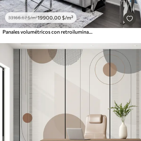
19900
.00
$
/m²
33166
.67
$
/m²
Panales volumétricos con retroiluminación