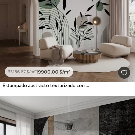
19900
.00
$
/m²
33166
.67
$
/m²
Estampado abstracto texturizado con formas geométricas, círculos y arcos y plantas negras y verdes sobre fondo blanco