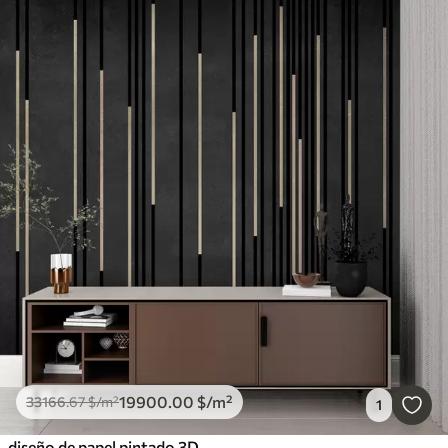
19900
.00
$
/m²
33166
.67
$
/m²
1
diseño de papel pintado 3D