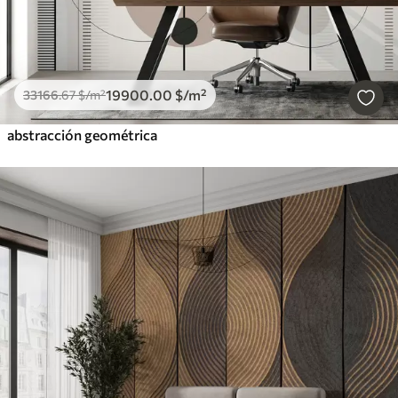
19900
.00
$
/m²
33166
.67
$
/m²
abstracción geométrica