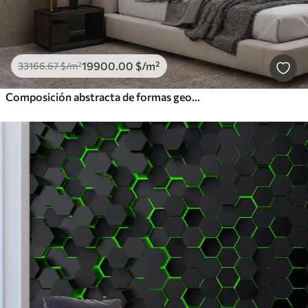
19900
.00
$
/m²
33166
.67
$
/m²
Composición abstracta de formas geométricas de color beige