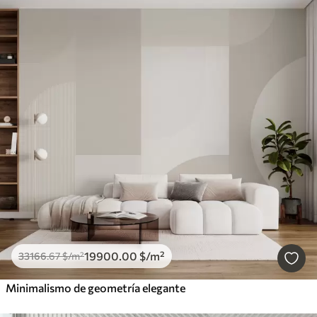
19900
.00
$
/m²
33166
.67
$
/m²
Minimalismo de geometría elegante