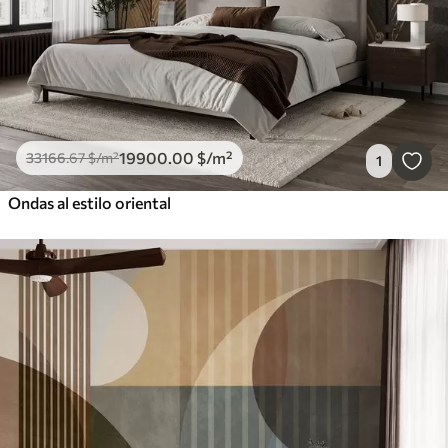
19900
.00
$
/m²
33166
.67
$
/m²
1
Ondas al estilo oriental