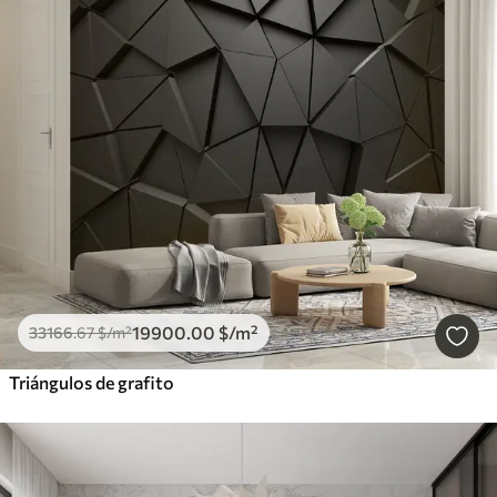
19900
.00
$
/m²
33166
.67
$
/m²
Triángulos de grafito