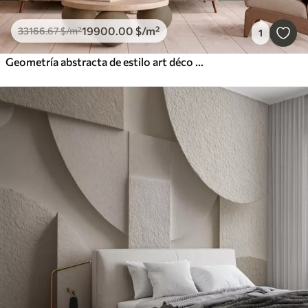
19900
.00
$
/m²
33166
.67
$
/m²
1
Geometría abstracta de estilo art déco con efecto retro