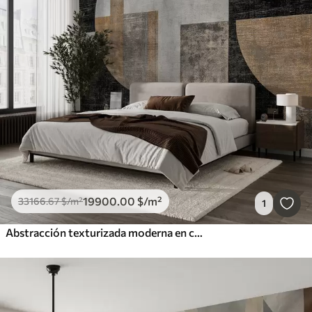
19900
.00
$
/m²
33166
.67
$
/m²
1
Abstracción texturizada moderna en colores negro y naranja