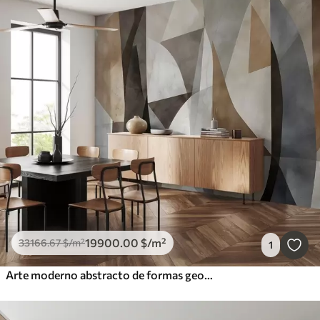
19900
.00
$
/m²
33166
.67
$
/m²
1
Arte moderno abstracto de formas geométricas texturadas en tonos marrones, grises y beige