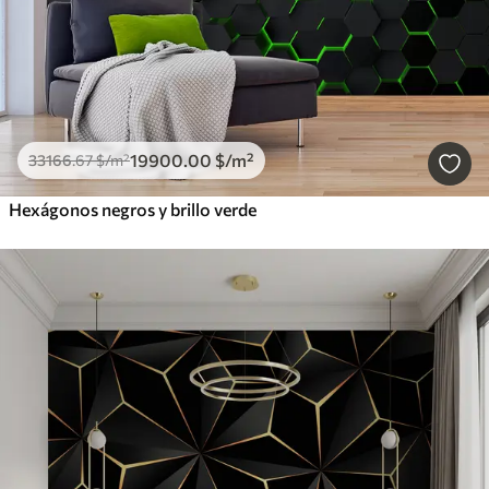
19900
.00
$
/m²
33166
.67
$
/m²
Hexágonos negros y brillo verde