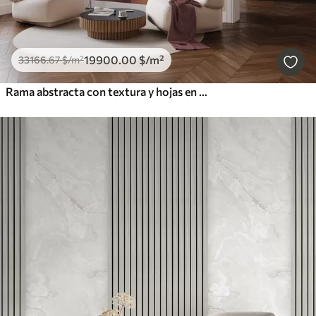
19900
.00
$
/m²
33166
.67
$
/m²
Rama abstracta con textura y hojas en tonos marrones, beige y rojos, sobre un fondo de formas abstractas.