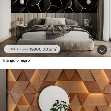
19900
.00
$
/m²
33166
.67
$
/m²
Triángulo negro