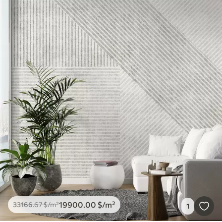
19900
.00
$
/m²
33166
.67
$
/m²
1