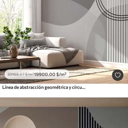
19900
.00
$
/m²
33166
.67
$
/m²
Línea de abstracción geométrica y círculo minimalista estilo moderno color gris