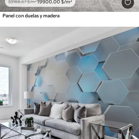
19900
.00
$
/m²
33166
.67
$
/m²
Panel con duelas y madera