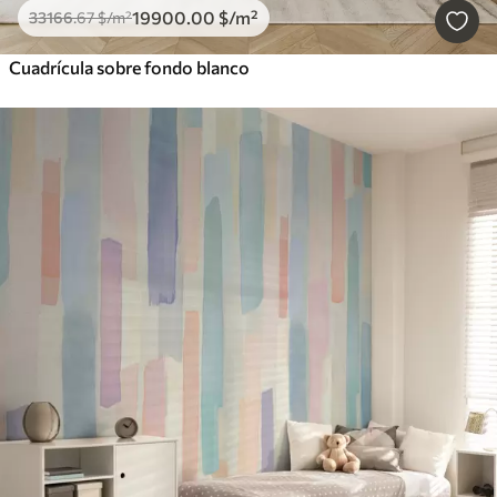
19900
.00
$
/m²
33166
.67
$
/m²
Cuadrícula sobre fondo blanco