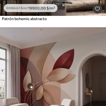
19900
.00
$
/m²
33166
.67
$
/m²
Patrón bohemio abstracto