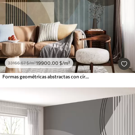
19900
.00
$
/m²
33166
.67
$
/m²
Formas geométricas abstractas con círculos y líneas, tonos tierra apagados, composición con texturas y capas