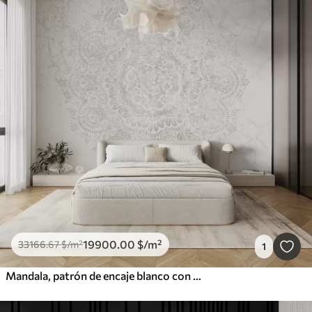
19900
.00
$
/m²
33166
.67
$
/m²
1
Mandala, patrón de encaje blanco con motivos florales y circulares, creando un diseño delicado e intrincado