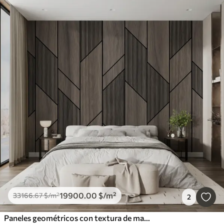
19900
.00
$
/m²
33166
.67
$
/m²
2
Paneles geométricos con textura de madera