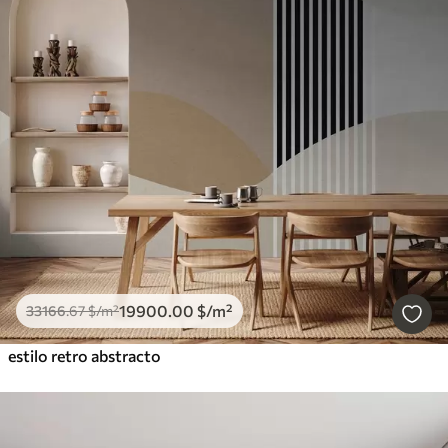
19900
.00
$
/m²
33166
.67
$
/m²
estilo retro abstracto