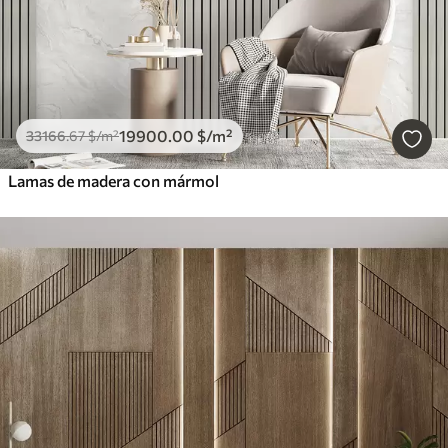
19900
.00
$
/m²
33166
.67
$
/m²
Lamas de madera con mármol