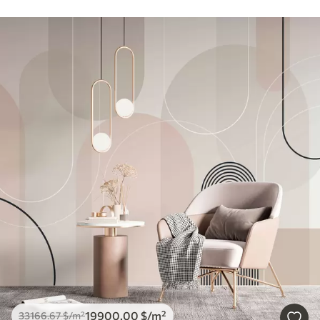
19900
.00
$
/m²
33166
.67
$
/m²