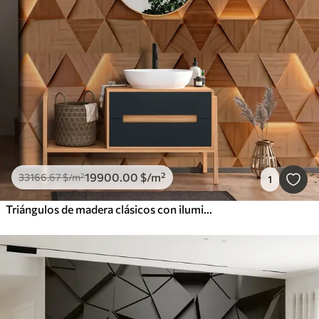
19900
.00
$
/m²
33166
.67
$
/m²
1
Triángulos de madera clásicos con iluminación 3D