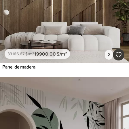
19900
.00
$
/m²
33166
.67
$
/m²
2
Panel de madera