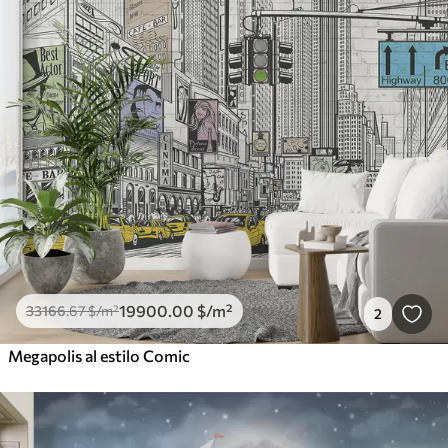
19900
.00
$
/m²
33166
.67
$
/m²
2
Megapolis al estilo Comic