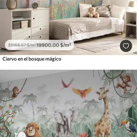
19900
.00
$
/m²
33166
.67
$
/m²
Ciervo en el bosque mágico