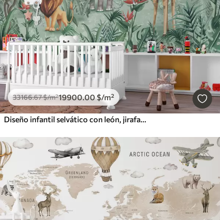
19900
.00
$
/m²
33166
.67
$
/m²
Diseño infantil selvático con león, jirafa, elefante y loros