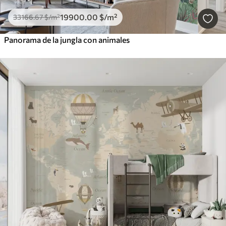
19900
.00
$
/m²
33166
.67
$
/m²
Panorama de la jungla con animales