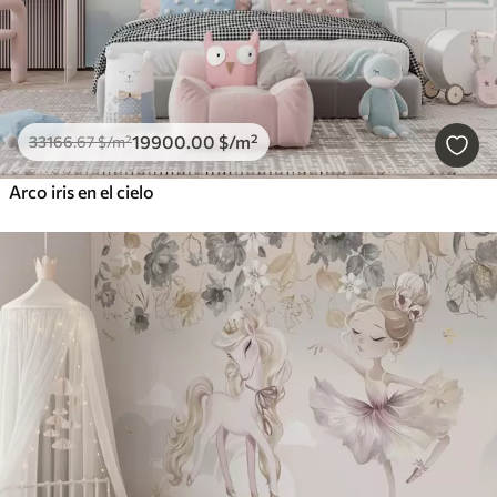
19900
.00
$
/m²
33166
.67
$
/m²
Arco iris en el cielo