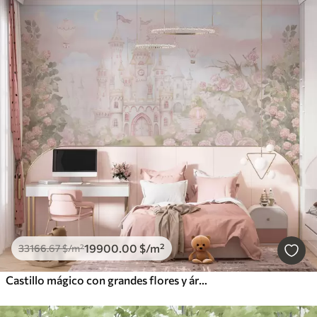
19900
.00
$
/m²
33166
.67
$
/m²
Castillo mágico con grandes flores y árboles