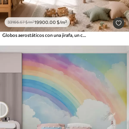
19900
.00
$
/m²
33166
.67
$
/m²
Globos aerostáticos con una jirafa, un canguro, un oso y otros animales entre las nubes y los árboles