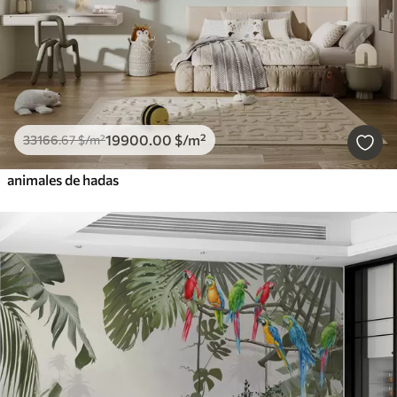
19900
.00
$
/m²
33166
.67
$
/m²
animales de hadas