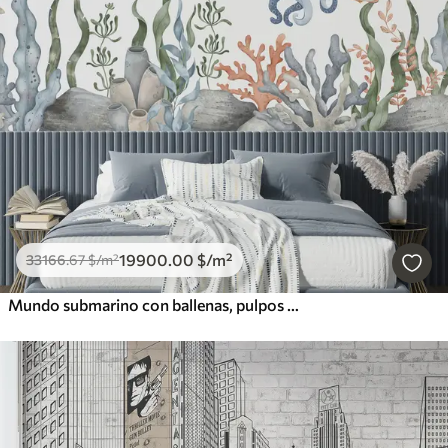
19900
.00
$
/m²
33166
.67
$
/m²
Mundo submarino con ballenas, pulpos y tortugas