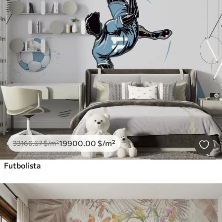
19900
.00
$
/m²
33166
.67
$
/m²
Futbolista