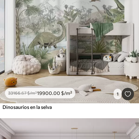
19900
.00
$
/m²
33166
.67
$
/m²
1
Dinosaurios en la selva