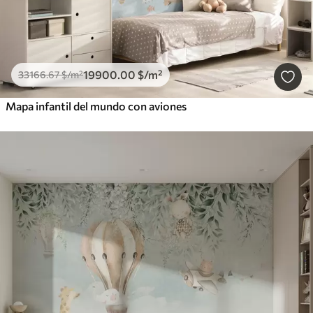
19900
.00
$
/m²
33166
.67
$
/m²
Mapa infantil del mundo con aviones