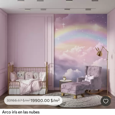
19900
.00
$
/m²
33166
.67
$
/m²
Arco iris en las nubes