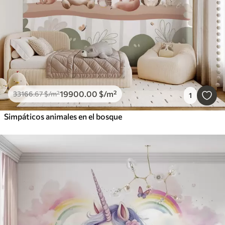
19900
.00
$
/m²
33166
.67
$
/m²
1
Simpáticos animales en el bosque