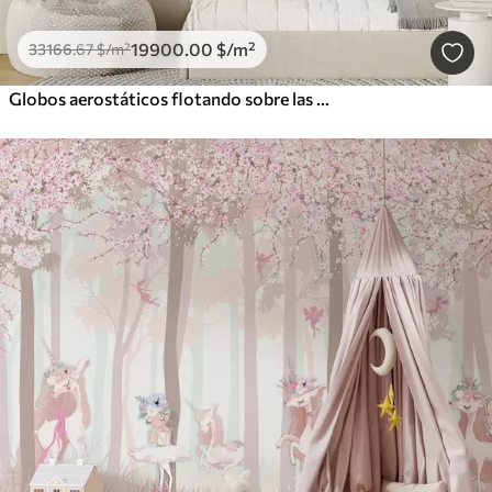
19900
.00
$
/m²
33166
.67
$
/m²
Globos aerostáticos flotando sobre las montañas en tonos pastel neutros y suaves