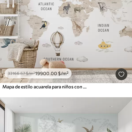
19900
.00
$
/m²
33166
.67
$
/m²
Mapa de estilo acuarela para niños con animales y globos aerostáticos. Idioma inglés. Color beige.