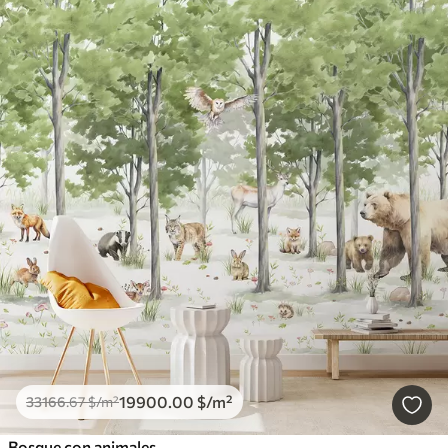
19900
.00
$
/m²
33166
.67
$
/m²
Bosque con animales