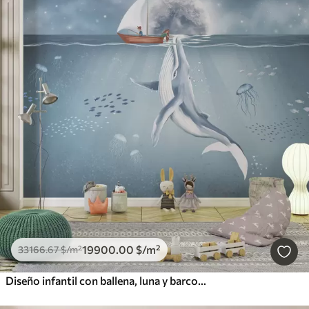
19900
.00
$
/m²
33166
.67
$
/m²
Diseño infantil con ballena, luna y barco con niños