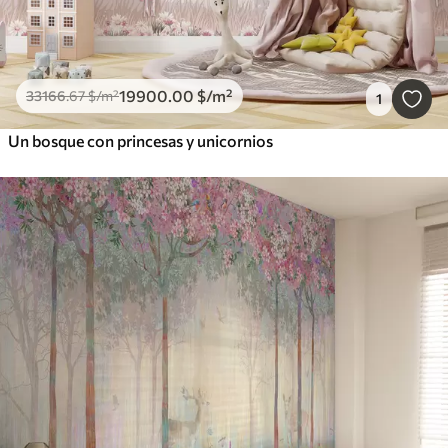
19900
.00
$
/m²
33166
.67
$
/m²
1
Un bosque con princesas y unicornios