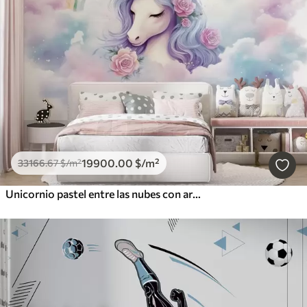
19900
.00
$
/m²
33166
.67
$
/m²
Unicornio pastel entre las nubes con arcoíris y rosas