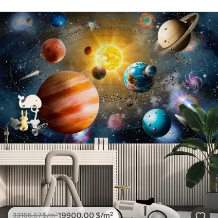
19900
.00
$
/m²
33166
.67
$
/m²