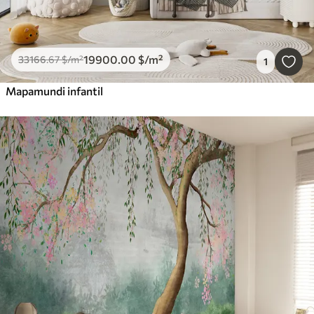
19900
.00
$
/m²
33166
.67
$
/m²
1
Mapamundi infantil