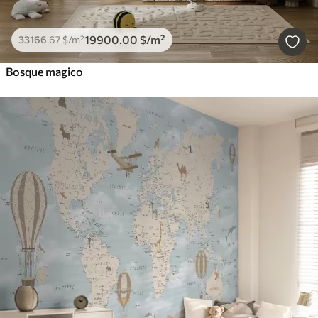
19900
.00
$
/m²
33166
.67
$
/m²
Bosque magico