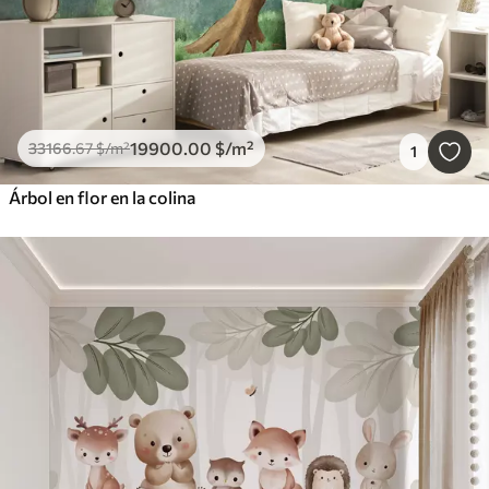
19900
.00
$
/m²
33166
.67
$
/m²
1
Árbol en flor en la colina