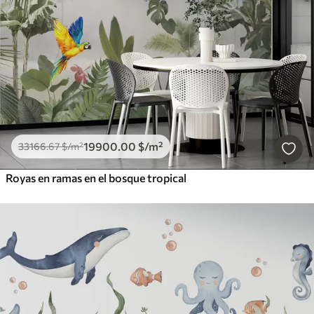
19900
.00
$
/m²
33166
.67
$
/m²
Royas en ramas en el bosque tropical