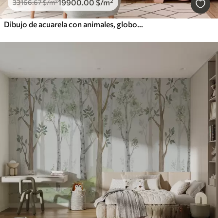
19900
.00
$
/m²
33166
.67
$
/m²
Dibujo de acuarela con animales, globos, avión y coche