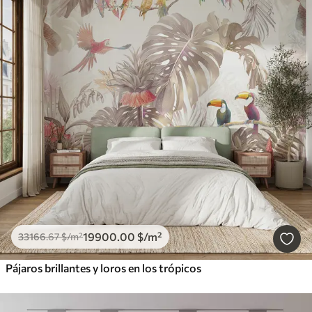
19900
.00
$
/m²
33166
.67
$
/m²
Pájaros brillantes y loros en los trópicos