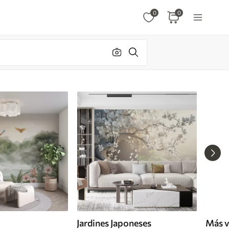
0
0
Jardines Japoneses
Más v