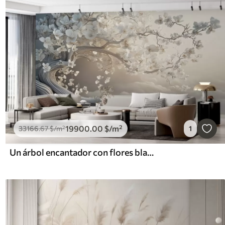
19900
.00
$
/m²
33166
.67
$
/m²
1
Un árbol encantador con flores blancas contra el fondo de nubes en un estilo interesante en delicados colores cálidos