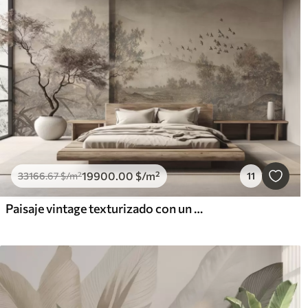
19900
.00
$
/m²
33166
.67
$
/m²
11
Paisaje vintage texturizado con un árbol cerca de un río y un cielo nublado, arte de la naturaleza en tonos sepia