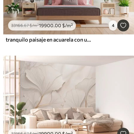
19900
.00
$
/m²
33166
.67
$
/m²
4
tranquilo paisaje en acuarela con un lago y un árbol en flor
19900
.00
$
/m²
33166
.67
$
/m²