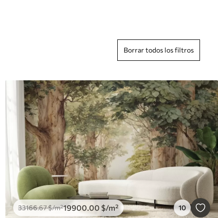
Borrar todos los filtros
19900
.00
$
/m²
33166
.67
$
/m²
10