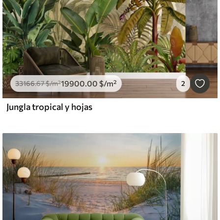
19900
.00
$
/m²
33166
.67
$
/m²
2
Jungla tropical y hojas