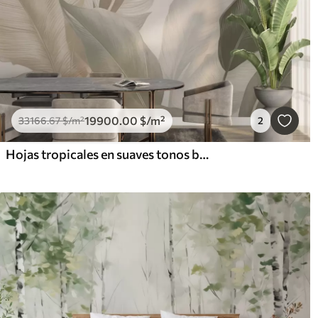
19900
.00
$
/m²
33166
.67
$
/m²
2
Hojas tropicales en suaves tonos beige y verde, con efecto acuarela y suaves transiciones de color