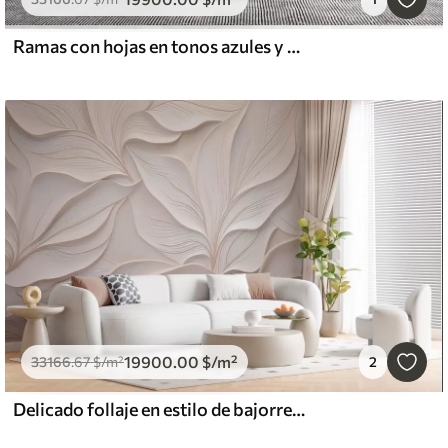
Ramas con hojas en tonos azules y marrones, fondo claro, suave y delicado, estilo acuarela
19900
.00
$
/m²
33166
.67
$
/m²
2
Delicado follaje en estilo de bajorrelieve