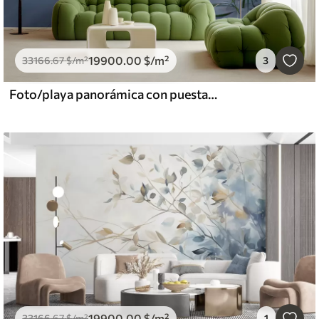
19900
.00
$
/m²
33166
.67
$
/m²
3
Foto/playa panorámica con puesta de sol
19900
.00
$
/m²
33166
.67
$
/m²
1