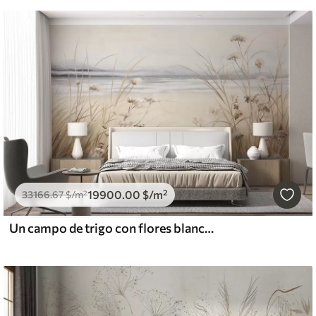
19900
.00
$
/m²
33166
.67
$
/m²
Un campo de trigo con flores blancas en primer plano, una playa y el océano al fondo, colores pastel neutros apagados