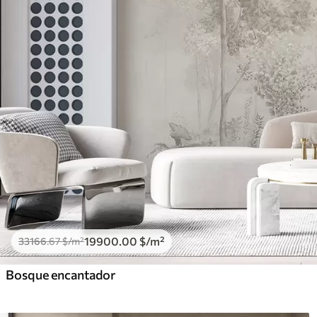
19900
.00
$
/m²
33166
.67
$
/m²
Bosque encantador