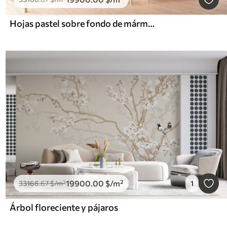
Hojas pastel sobre fondo de mármol en tonos beige
19900
.00
$
/m²
33166
.67
$
/m²
1
Árbol floreciente y pájaros