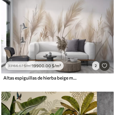
19900
.00
$
/m²
33166
.67
$
/m²
2
Altas espiguillas de hierba beige mecidas por el viento sobre un fondo suave y claro