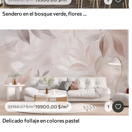
Sendero en el bosque verde, flores blancas, luz del sol, dibujo estilo acrílico
19900
.00
$
/m²
33166
.67
$
/m²
1
Delicado follaje en colores pastel