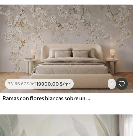
19900
.00
$
/m²
33166
.67
$
/m²
1
Ramas con flores blancas sobre un fondo beige suave.