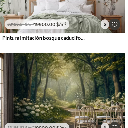
19900
.00
$
/m²
33166
.67
$
/m²
5
Pintura imitación bosque caducifolio
19900
.00
$
/m²
33166
.67
$
/m²
3