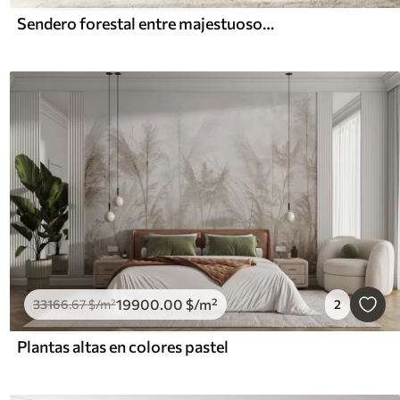
Sendero forestal entre majestuosos árboles en estilo acuarela
19900
.00
$
/m²
33166
.67
$
/m²
2
Plantas altas en colores pastel