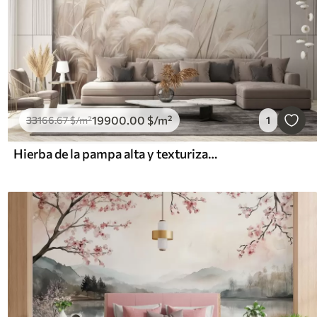
19900
.00
$
/m²
33166
.67
$
/m²
1
Hierba de la pampa alta y texturizada en tonos suaves, cálidos y neutros, con un fondo difuminado y claro.