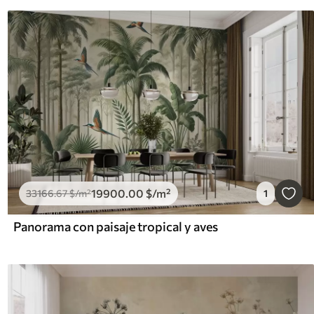
19900
.00
$
/m²
33166
.67
$
/m²
1
Panorama con paisaje tropical y aves