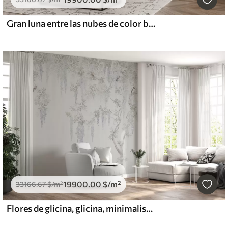
Gran luna entre las nubes de color beige estilo loft
19900
.00
$
/m²
33166
.67
$
/m²
Flores de glicina, glicina, minimalismo, monocromo, loft y estilo japonés