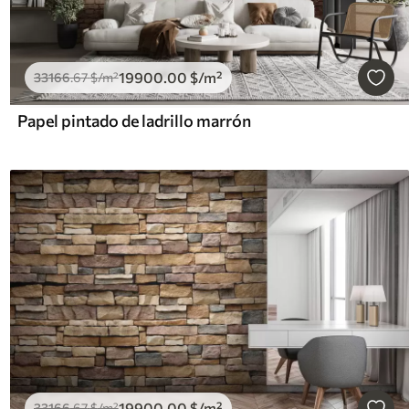
19900
.00
$
/m²
33166
.67
$
/m²
Papel pintado de ladrillo marrón
19900
.00
$
/m²
33166
.67
$
/m²