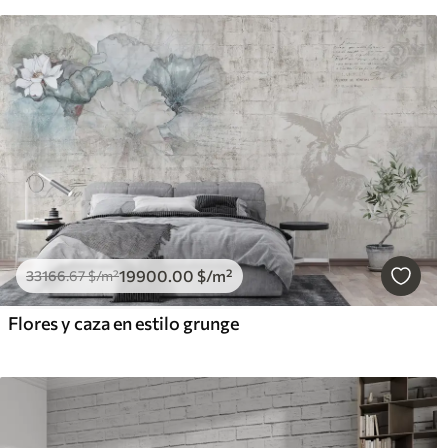
19900
.00
$
/m²
33166
.67
$
/m²
Flores y caza en estilo grunge