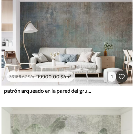
19900
.00
$
/m²
33166
.67
$
/m²
1
patrón arqueado en la pared del grunge