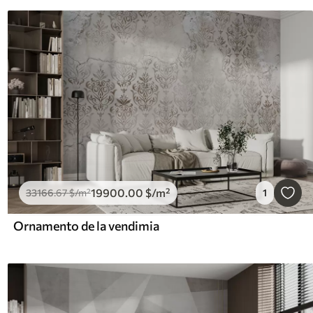
19900
.00
$
/m²
33166
.67
$
/m²
1
Ornamento de la vendimia