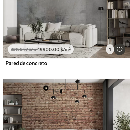
19900
.00
$
/m²
33166
.67
$
/m²
1
Pared de concreto