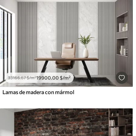
19900
.00
$
/m²
33166
.67
$
/m²
Lamas de madera con mármol