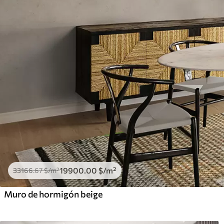
19900
.00
$
/m²
33166
.67
$
/m²
Muro de hormigón beige