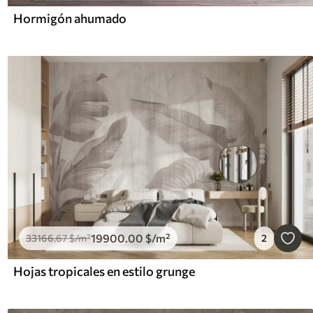
Hormigón ahumado
19900
.00
$
/m²
33166
.67
$
/m²
2
Hojas tropicales en estilo grunge