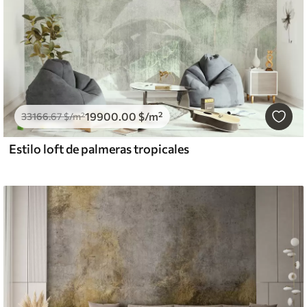
19900
.00
$
/m²
33166
.67
$
/m²
Estilo loft de palmeras tropicales