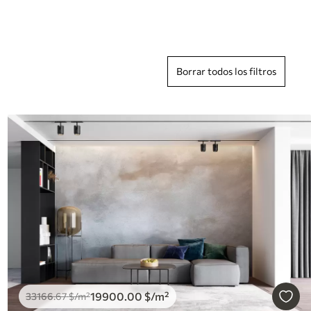
Borrar todos los filtros
19900
.00
$
/m²
33166
.67
$
/m²