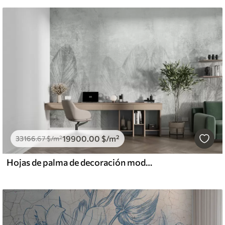
19900
.00
$
/m²
33166
.67
$
/m²
Hojas de palma de decoración moderna sobre un fondo de concreto