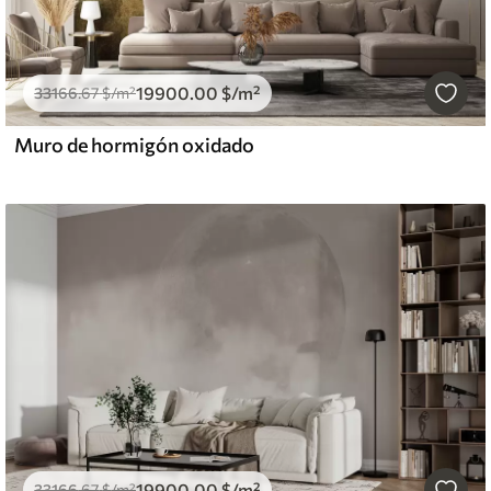
19900
.00
$
/m²
33166
.67
$
/m²
Muro de hormigón oxidado
19900
.00
$
/m²
33166
.67
$
/m²