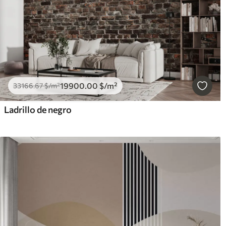
19900
.00
$
/m²
33166
.67
$
/m²
Ladrillo de negro