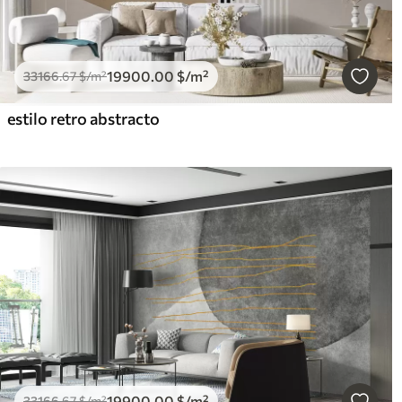
19900
.00
$
/m²
33166
.67
$
/m²
estilo retro abstracto
19900
.00
$
/m²
33166
.67
$
/m²