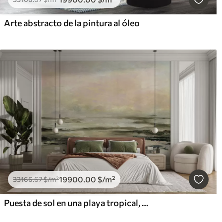
Arte abstracto de la pintura al óleo
19900
.00
$
/m²
33166
.67
$
/m²
Puesta de sol en una playa tropical, minimalismo elegante y loft