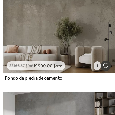
19900
.00
$
/m²
33166
.67
$
/m²
1
Fondo de piedra de cemento