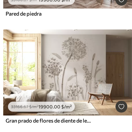
Pared de piedra
19900
.00
$
/m²
33166
.67
$
/m²
Gran prado de flores de diente de león estilo monocromo loft minimalismo