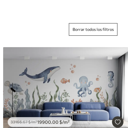
Borrar todos los filtros
19900
.00
$
/m²
33166
.67
$
/m²