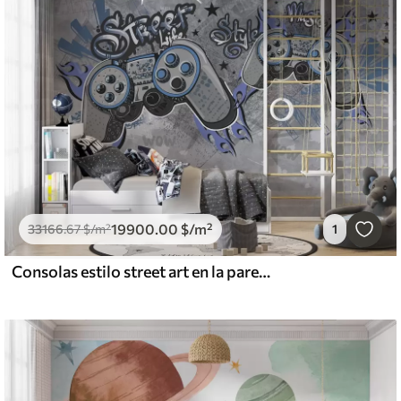
19900
.00
$
/m²
33166
.67
$
/m²
1
Consolas estilo street art en la pared grunge