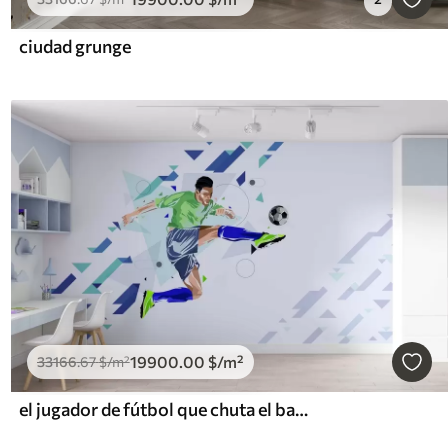
ciudad grunge
19900
.00
$
/m²
33166
.67
$
/m²
el jugador de fútbol que chuta el balón