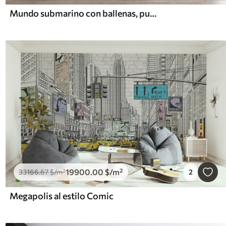
Mundo submarino con ballenas, pulpos y tortugas
19900
.00
$
/m²
33166
.67
$
/m²
2
Megapolis al estilo Comic