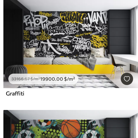
19900
.00
$
/m²
33166
.67
$
/m²
Graffiti