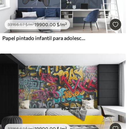
19900
.00
$
/m²
33166
.67
$
/m²
Papel pintado infantil para adolescente con joysticks y letras gráficas en azul
19900
.00
$
/m²
33166
.67
$
/m²