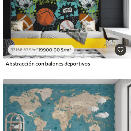
19900
.00
$
/m²
33166
.67
$
/m²
Abstracción con balones deportivos