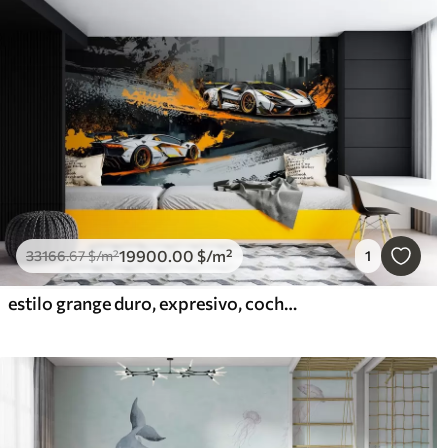
19900
.00
$
/m²
33166
.67
$
/m²
1
estilo grange duro, expresivo, coches deportivos dinámicos