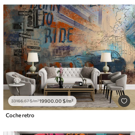
19900
.00
$
/m²
33166
.67
$
/m²
Coche retro