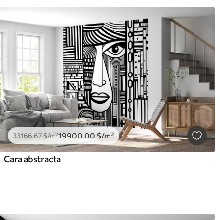
19900
.00
$
/m²
33166
.67
$
/m²
Cara abstracta