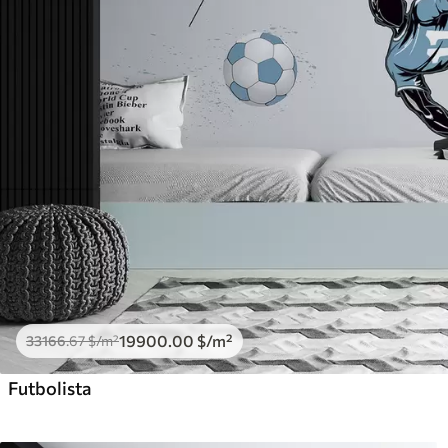
19900
.00
$
/m²
33166
.67
$
/m²
Futbolista