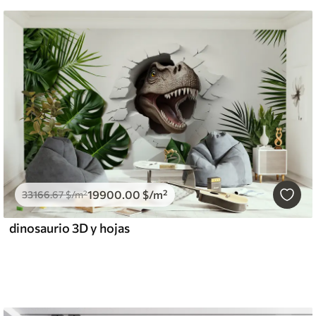
19900
.00
$
/m²
33166
.67
$
/m²
dinosaurio 3D y hojas