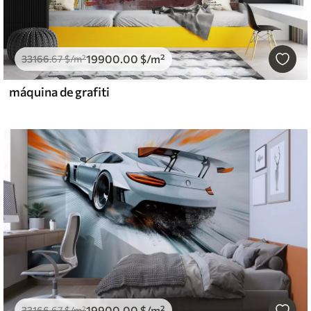
19900
.00
$
/m²
33166
.67
$
/m²
máquina de grafiti
19900
.00
$
/m²
33166
.67
$
/m²