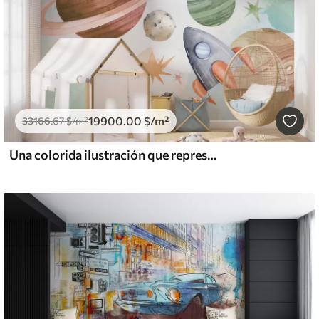
19900
.00
$
/m²
33166
.67
$
/m²
Una colorida ilustración que representa varios planetas y acuarela espacial