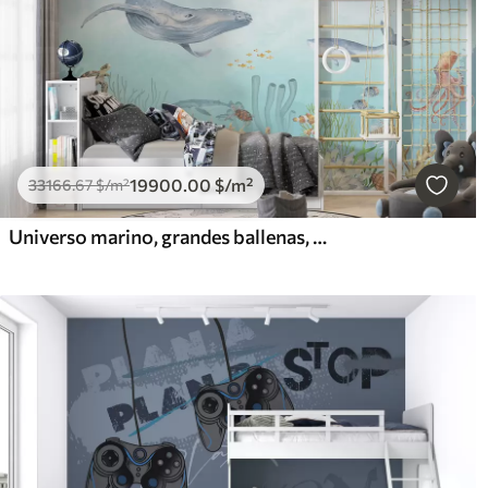
19900
.00
$
/m²
33166
.67
$
/m²
Universo marino, grandes ballenas, peces y tortugas