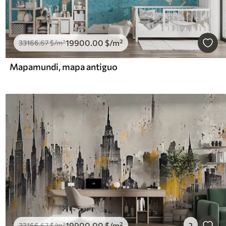
19900
.00
$
/m²
33166
.67
$
/m²
Mapamundi, mapa antiguo
19900
.00
$
/m²
33166
.67
$
/m²
2