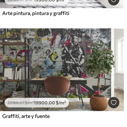
Arte pintura, pintura y graffiti
19900
.00
$
/m²
33166
.67
$
/m²
Graffiti, arte y fuente