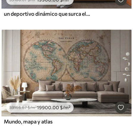
un deportivo dinámico que surca el espacio
19900
.00
$
/m²
33166
.67
$
/m²
Mundo, mapa y atlas