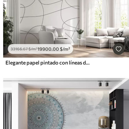
19900
.00
$
/m²
33166
.67
$
/m²
Elegante papel pintado con líneas de estilo boho