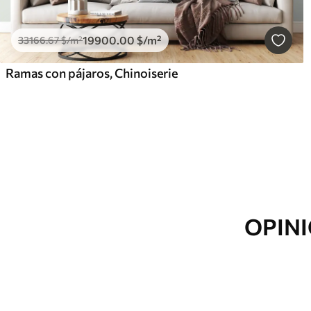
19900
.00
$
/m²
33166
.67
$
/m²
Ramas con pájaros, Chinoiserie
OPINI