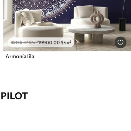
19900
.00
$
/m²
33166
.67
$
/m²
Armonía lila
TPILOT