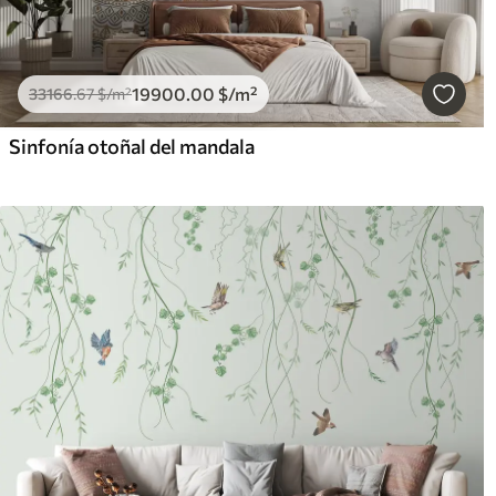
19900
.00
$
/m²
33166
.67
$
/m²
Sinfonía otoñal del mandala