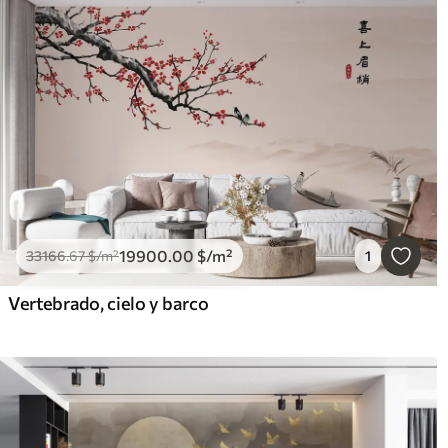
19900
.00
$
/m²
33166
.67
$
/m²
1
Vertebrado, cielo y barco