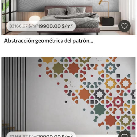
19900
.00
$
/m²
33166
.67
$
/m²
Abstracción geométrica del patrón de Japón
19900
.00
$
/m²
33166
.67
$
/m²