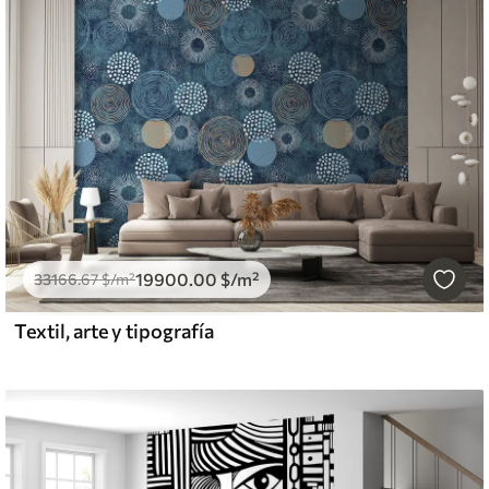
19900
.00
$
/m²
33166
.67
$
/m²
Textil, arte y tipografía