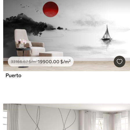
19900
.00
$
/m²
33166
.67
$
/m²
Puerto