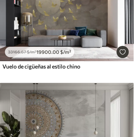
19900
.00
$
/m²
33166
.67
$
/m²
Vuelo de cigüeñas al estilo chino