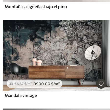
Montañas, cigüeñas bajo el pino
19900
.00
$
/m²
33166
.67
$
/m²
Mandala vintage