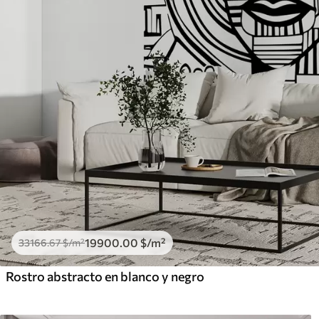
19900
.00
$
/m²
33166
.67
$
/m²
Rostro abstracto en blanco y negro