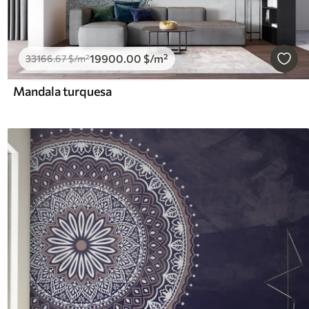
19900
.00
$
/m²
33166
.67
$
/m²
Mandala turquesa