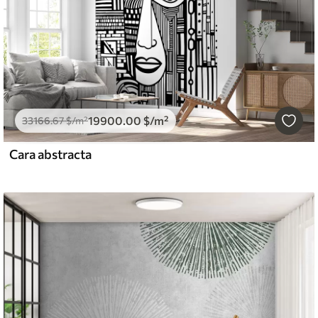
19900
.00
$
/m²
33166
.67
$
/m²
Cara abstracta