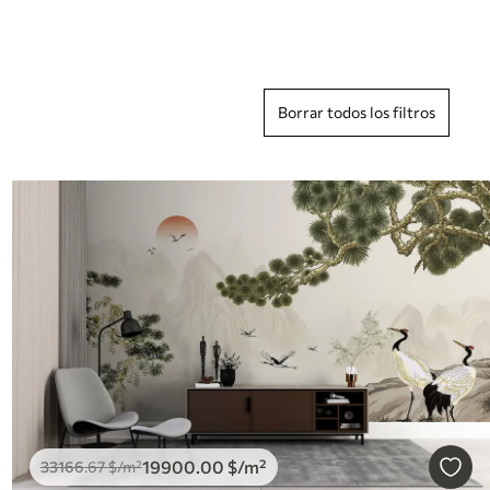
Borrar todos los filtros
19900
.00
$
/m²
33166
.67
$
/m²