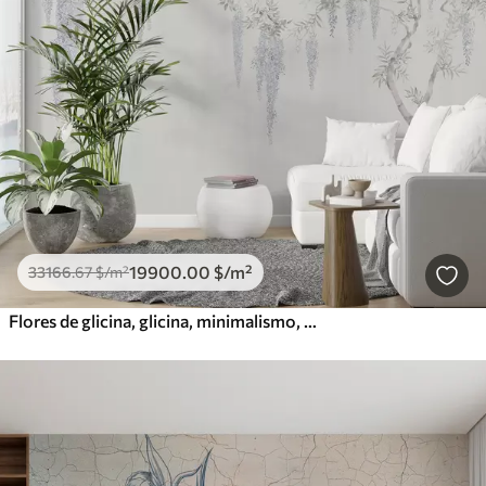
19900
.00
$
/m²
33166
.67
$
/m²
Flores de glicina, glicina, minimalismo, monocromo, loft y estilo japonés