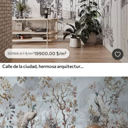
19900
.00
$
/m²
33166
.67
$
/m²
Calle de la ciudad, hermosa arquitectura, edificios, Mediterráneo, dibujo lineal, color beige