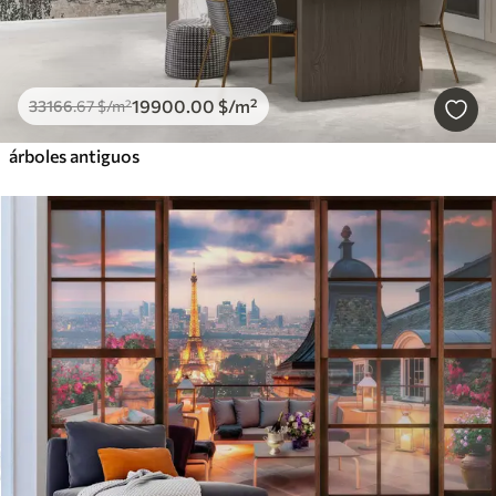
19900
.00
$
/m²
33166
.67
$
/m²
árboles antiguos