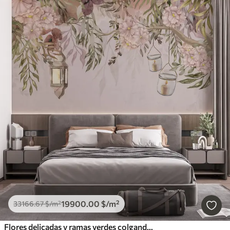
19900
.00
$
/m²
33166
.67
$
/m²
Flores delicadas y ramas verdes colgando hacia abajo