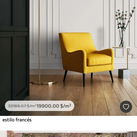
19900
.00
$
/m²
33166
.67
$
/m²
estilo francés