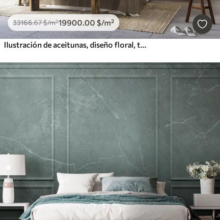
19900
.00
$
/m²
33166
.67
$
/m²
Ilustración de aceitunas, diseño floral, tropical, acuarela, hojas grandes, colores beige