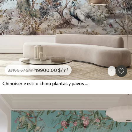
19900
.00
$
/m²
33166
.67
$
/m²
1
Chinoiserie estilo chino plantas y pavos reales