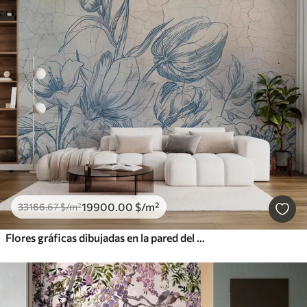
19900
.00
$
/m²
33166
.67
$
/m²
Flores gráficas dibujadas en la pared del loft