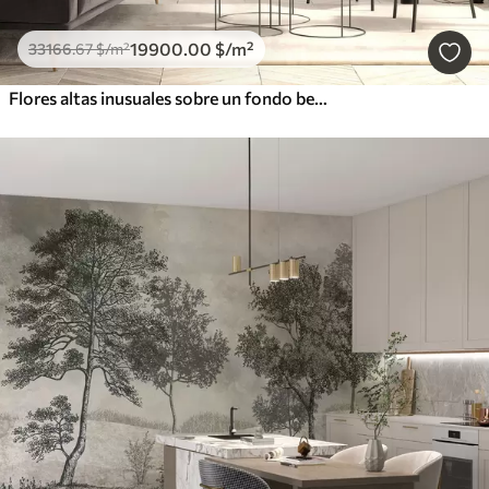
19900
.00
$
/m²
33166
.67
$
/m²
Flores altas inusuales sobre un fondo beige