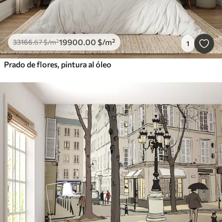
19900
.00
$
/m²
33166
.67
$
/m²
1
Prado de flores, pintura al óleo