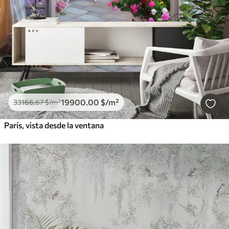
19900
.00
$
/m²
33166
.67
$
/m²
París, vista desde la ventana