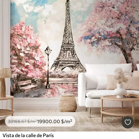
19900
.00
$
/m²
33166
.67
$
/m²
Vista de la calle de París