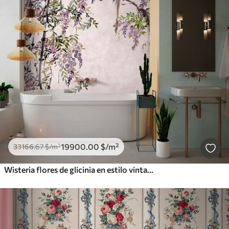
19900
.00
$
/m²
33166
.67
$
/m²
Wisteria flores de glicinia en estilo vintage