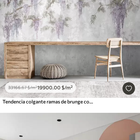
19900
.00
$
/m²
33166
.67
$
/m²
Tendencia colgante ramas de brunge con colores morados