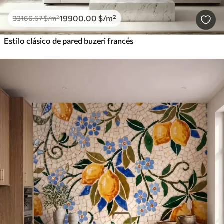
19900
.00
$
/m²
33166
.67
$
/m²
Estilo clásico de pared buzeri francés