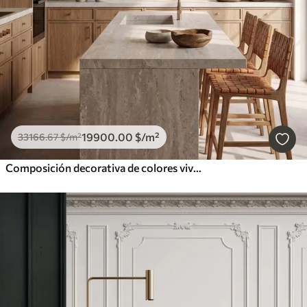
19900
.00
$
/m²
33166
.67
$
/m²
Composición decorativa de colores vivos, al estilo de un mosaico cerámico, con jugosos limones, flores, hojas y ramas