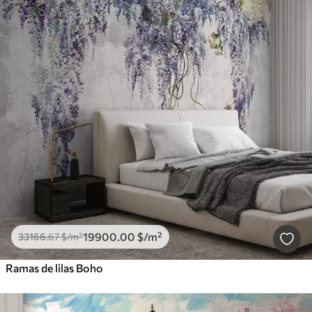
19900
.00
$
/m²
33166
.67
$
/m²
Ramas de lilas Boho