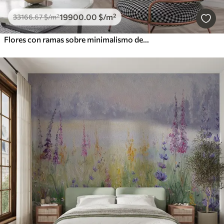
19900
.00
$
/m²
33166
.67
$
/m²
Flores con ramas sobre minimalismo de fondo de hormigón grunge