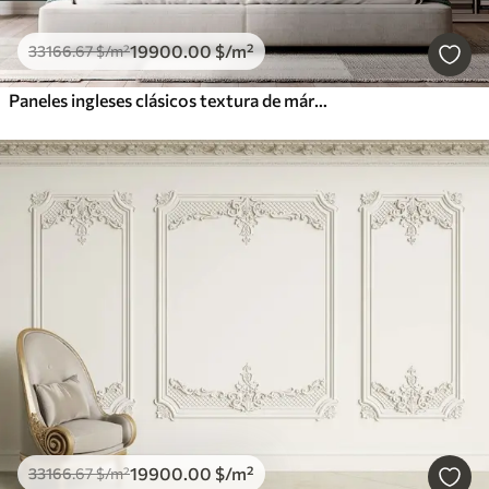
19900
.00
$
/m²
33166
.67
$
/m²
Paneles ingleses clásicos textura de mármol Boiserie
19900
.00
$
/m²
33166
.67
$
/m²