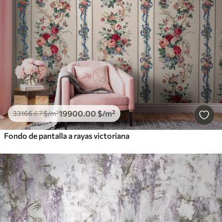
19900
.00
$
/m²
33166
.67
$
/m²
Fondo de pantalla a rayas victoriana