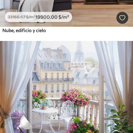
19900
.00
$
/m²
33166
.67
$
/m²
Nube, edificio y cielo