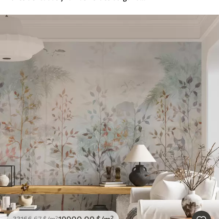
19900
.00
$
/m²
33166
.67
$
/m²