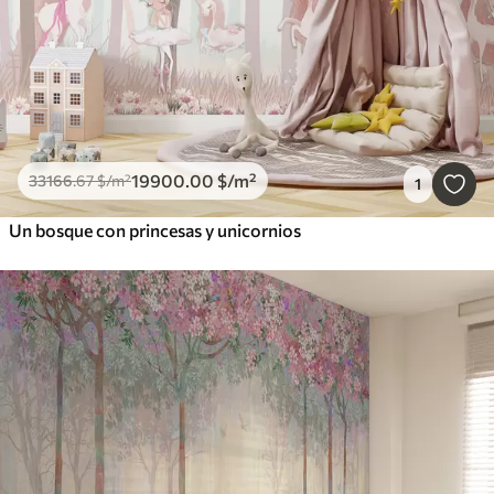
19900
.00
$
/m²
33166
.67
$
/m²
1
Un bosque con princesas y unicornios