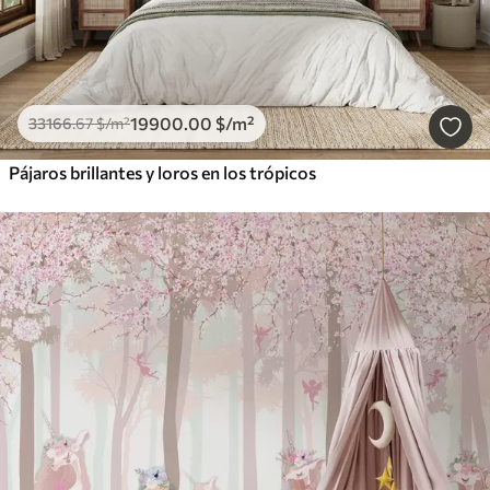
19900
.00
$
/m²
33166
.67
$
/m²
Pájaros brillantes y loros en los trópicos