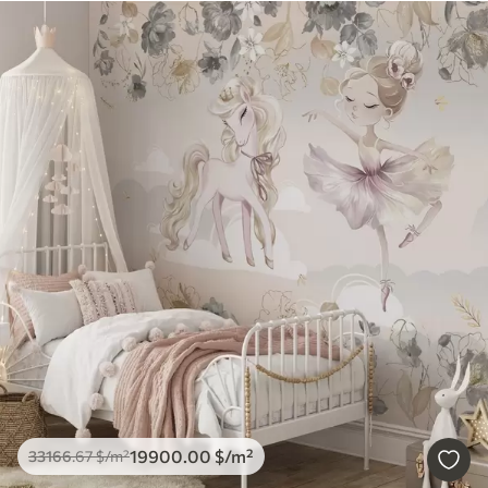
19900
.00
$
/m²
33166
.67
$
/m²