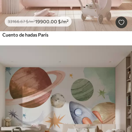
19900
.00
$
/m²
33166
.67
$
/m²
Cuento de hadas París