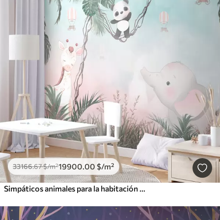
19900
.00
$
/m²
33166
.67
$
/m²
Simpáticos animales para la habitación de los niños