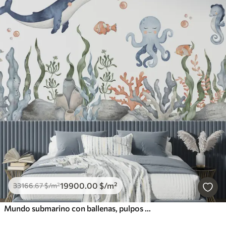
19900
.00
$
/m²
33166
.67
$
/m²
Mundo submarino con ballenas, pulpos y tortugas