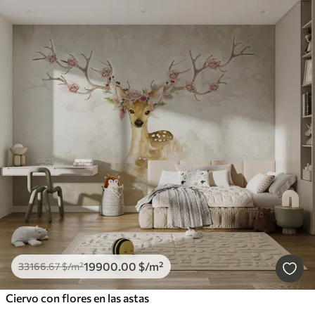
19900
.00
$
/m²
33166
.67
$
/m²
Ciervo con flores en las astas