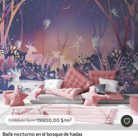
19900
.00
$
/m²
33166
.67
$
/m²
Baile nocturno en el bosque de hadas