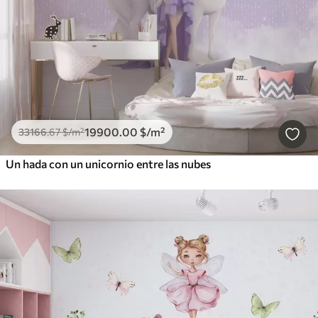
19900
.00
$
/m²
33166
.67
$
/m²
Un hada con un unicornio entre las nubes