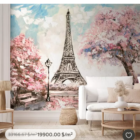
19900
.00
$
/m²
33166
.67
$
/m²