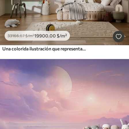
19900
.00
$
/m²
33166
.67
$
/m²
Una colorida ilustración que representa varios planetas y acuarela espacial