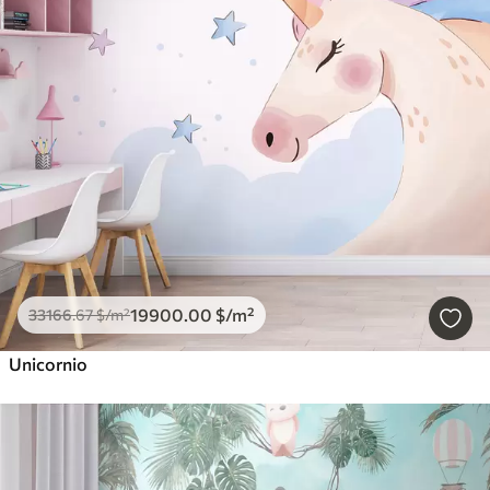
19900
.00
$
/m²
33166
.67
$
/m²
Unicornio