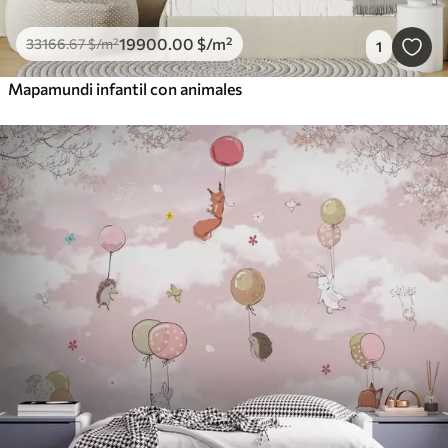
19900
.00
$
/m²
33166
.67
$
/m²
1
Mapamundi infantil con animales