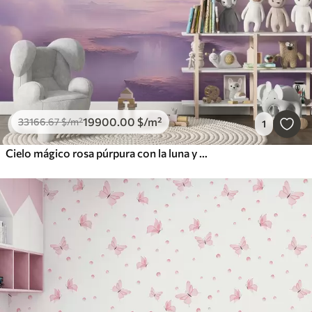
19900
.00
$
/m²
33166
.67
$
/m²
1
Cielo mágico rosa púrpura con la luna y las nubes