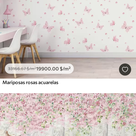
19900
.00
$
/m²
33166
.67
$
/m²
Mariposas rosas acuarelas