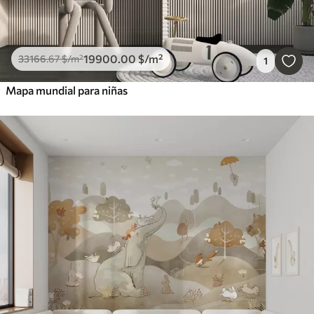
19900
.00
$
/m²
33166
.67
$
/m²
1
Mapa mundial para niñas