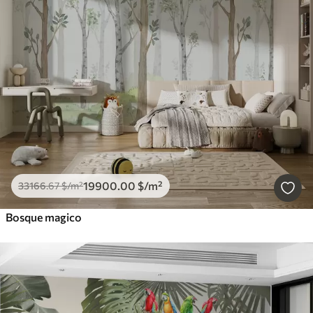
19900
.00
$
/m²
33166
.67
$
/m²
Bosque magico