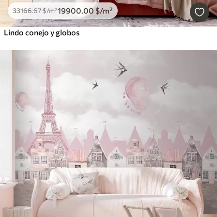
19900
.00
$
/m²
33166
.67
$
/m²
Lindo conejo y globos