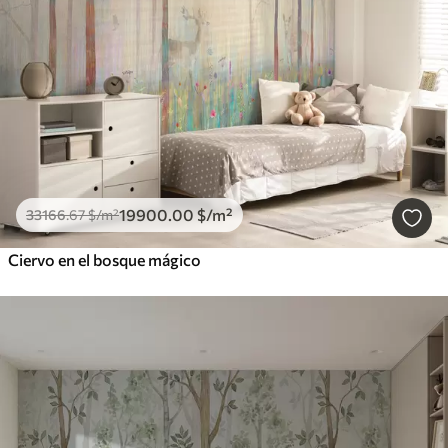
19900
.00
$
/m²
33166
.67
$
/m²
Ciervo en el bosque mágico