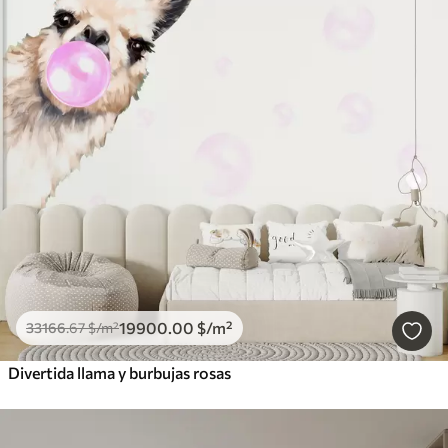
19900
.00
$
/m²
33166
.67
$
/m²
Divertida llama y burbujas rosas