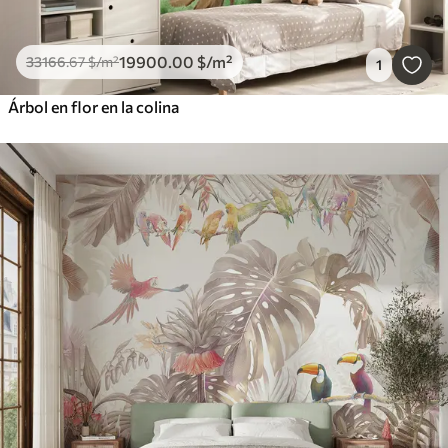
19900
.00
$
/m²
33166
.67
$
/m²
1
Árbol en flor en la colina