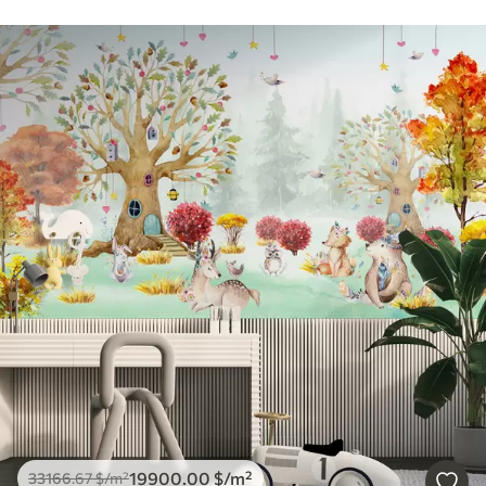
19900
.00
$
/m²
33166
.67
$
/m²