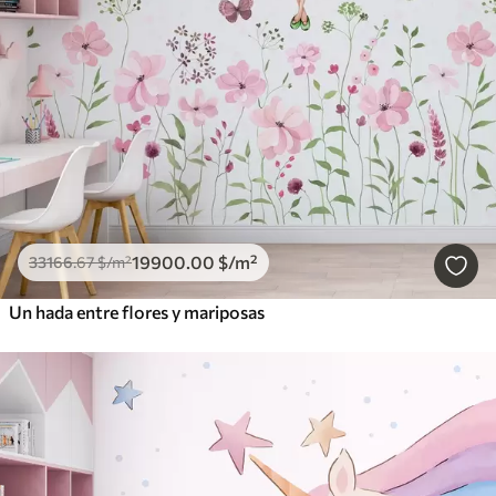
19900
.00
$
/m²
33166
.67
$
/m²
Un hada entre flores y mariposas