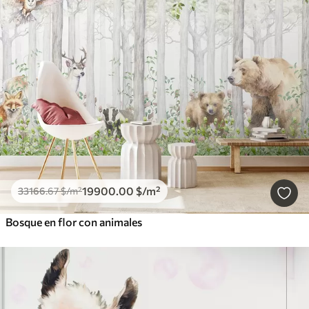
19900
.00
$
/m²
33166
.67
$
/m²
Bosque en flor con animales