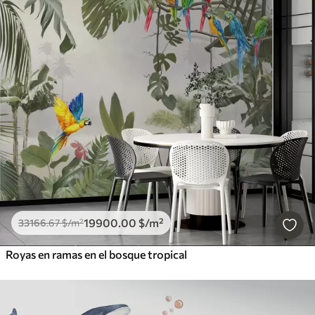
19900
.00
$
/m²
33166
.67
$
/m²
Royas en ramas en el bosque tropical