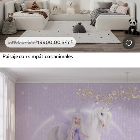
19900
.00
$
/m²
33166
.67
$
/m²
Paisaje con simpáticos animales