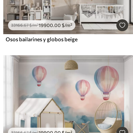
19900
.00
$
/m²
33166
.67
$
/m²
Osos bailarines y globos beige
19900
.00
$
/m²
33166
.67
$
/m²