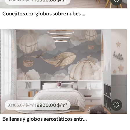
Conejitos con globos sobre nubes entre picos montañosos
19900
.00
$
/m²
33166
.67
$
/m²
Ballenas y globos aerostáticos entre suaves nubes