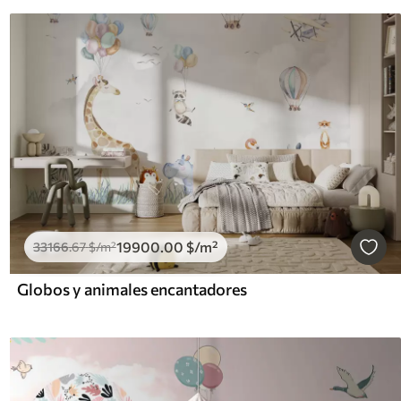
19900
.00
$
/m²
33166
.67
$
/m²
Globos y animales encantadores