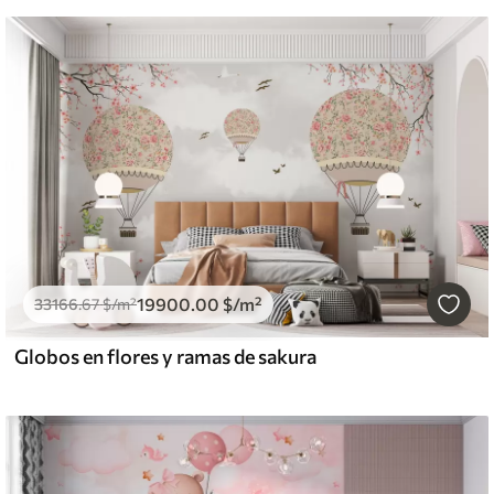
19900
.00
$
/m²
33166
.67
$
/m²
Globos en flores y ramas de sakura