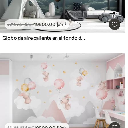
19900
.00
$
/m²
33166
.67
$
/m²
Globo de aire caliente en el fondo del cielo nocturno
19900
.00
$
/m²
33166
.67
$
/m²