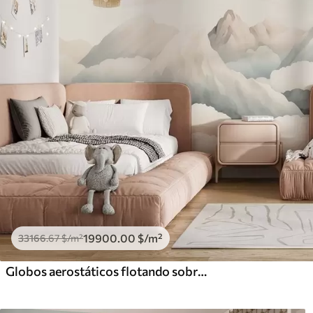
19900
.00
$
/m²
33166
.67
$
/m²
Globos aerostáticos flotando sobre las montañas en tonos pastel neutros y suaves