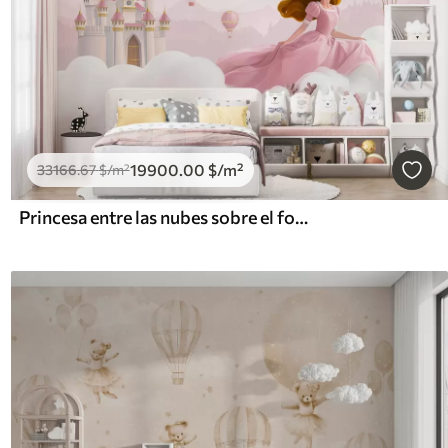
19900
.00
$
/m²
33166
.67
$
/m²
Princesa entre las nubes sobre el fondo del paisaje con el castillo