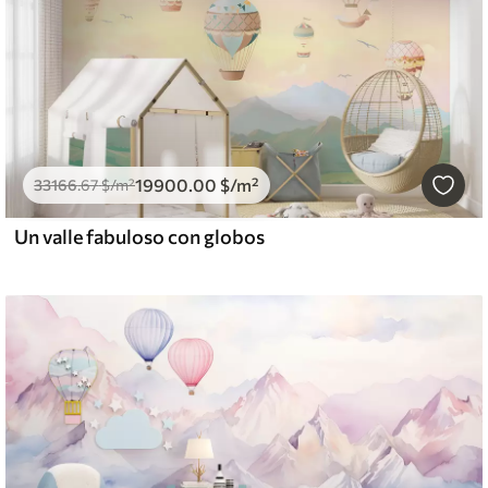
19900
.00
$
/m²
33166
.67
$
/m²
Un valle fabuloso con globos