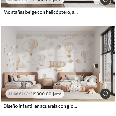
Montañas beige con helicóptero, avión y animales
19900
.00
$
/m²
33166
.67
$
/m²
Diseño infantil en acuarela con globos