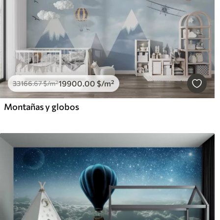
19900
.00
$
/m²
33166
.67
$
/m²
Montañas y globos