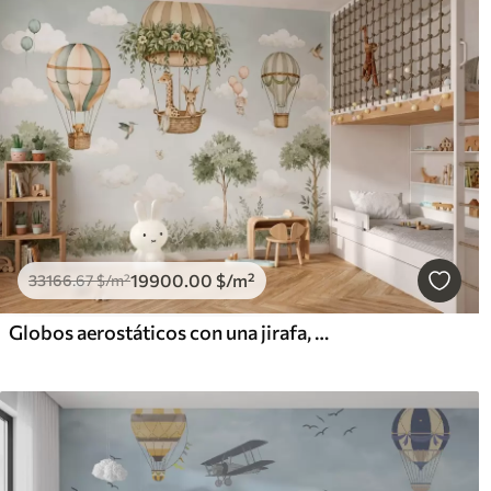
19900
.00
$
/m²
33166
.67
$
/m²
Globos aerostáticos con una jirafa, un canguro, un oso y otros animales entre las nubes y los árboles