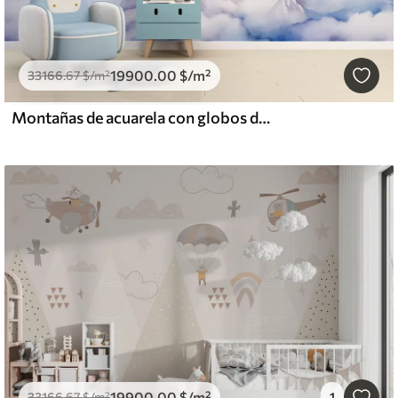
19900
.00
$
/m²
33166
.67
$
/m²
Montañas de acuarela con globos de aire, etéreo
19900
.00
$
/m²
33166
.67
$
/m²
1