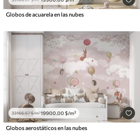
Globos de acuarela en las nubes
19900
.00
$
/m²
33166
.67
$
/m²
Globos aerostáticos en las nubes