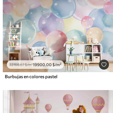
19900
.00
$
/m²
33166
.67
$
/m²
Burbujas en colores pastel