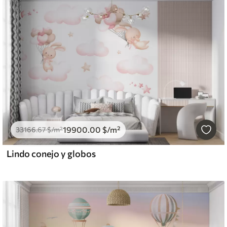
19900
.00
$
/m²
33166
.67
$
/m²
Lindo conejo y globos