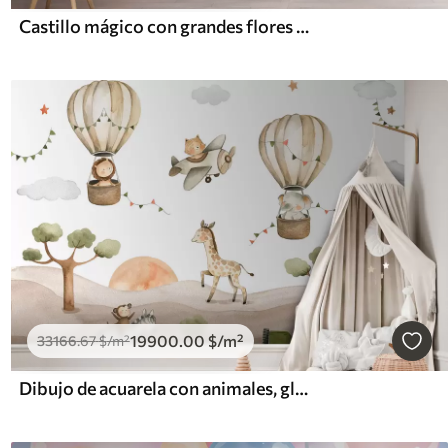
Castillo mágico con grandes flores y árboles
19900
.00
$
/m²
33166
.67
$
/m²
Dibujo de acuarela con animales, globos, avión y coche