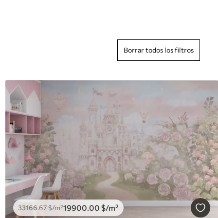
Borrar todos los filtros
19900
.00
$
/m²
33166
.67
$
/m²