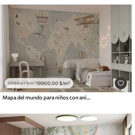
19900
.00
$
/m²
33166
.67
$
/m²
Mapa del mundo para niños con animales, aviones y globos aerostáticos. En inglés. Color beige.