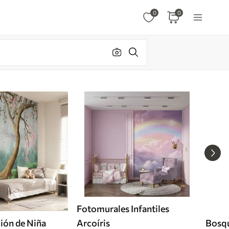
0
0
Fotomurales Infantiles
ión de Niña
Arcoíris
Bosq