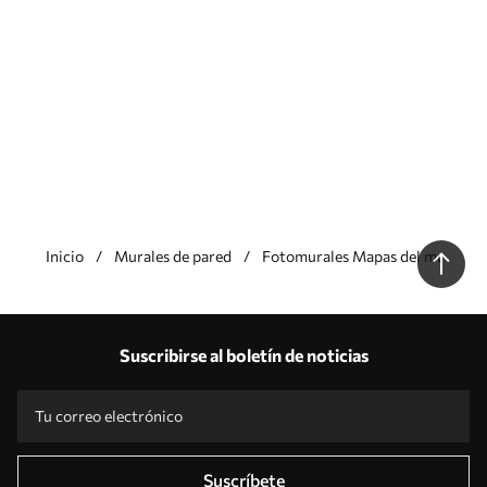
Inicio
Murales de pared
Fotomurales Mapas del mundo
Nuestras ventajas
Respuestas:
1
Suscribirse al boletín de noticias
Producción según tallas individuales
Participa en las promociones navideñas de 2025 y consigue un descuento
Edición fotográfica profesional gratuita
Códigos promocionales con descuentos por pedido
Suscríbete