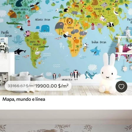
19900
.00
$
/m²
33166
.67
$
/m²
Mapa, mundo e línea