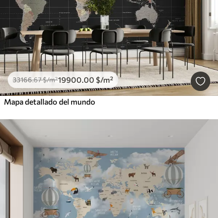
19900
.00
$
/m²
33166
.67
$
/m²
Mapa detallado del mundo