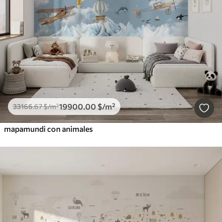
19900
.00
$
/m²
33166
.67
$
/m²
mapamundi con animales