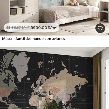
19900
.00
$
/m²
33166
.67
$
/m²
Mapa infantil del mundo con aviones