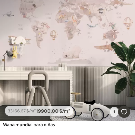
19900
.00
$
/m²
33166
.67
$
/m²
1
Mapa mundial para niñas