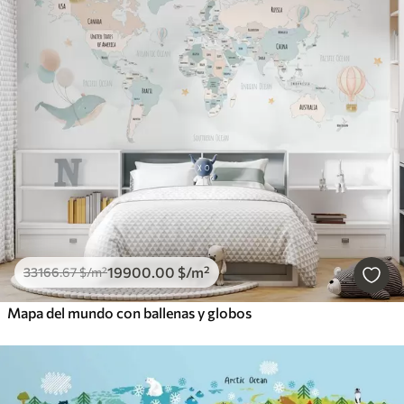
19900
.00
$
/m²
33166
.67
$
/m²
Mapa del mundo con ballenas y globos