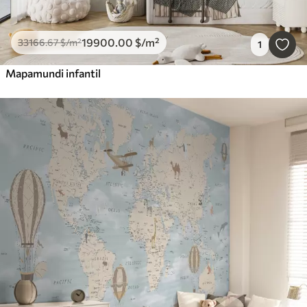
19900
.00
$
/m²
33166
.67
$
/m²
1
Mapamundi infantil