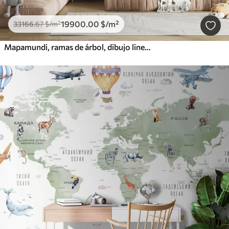
19900
.00
$
/m²
33166
.67
$
/m²
Mapamundi, ramas de árbol, dibujo lineal, minimalismo, naturaleza, beige