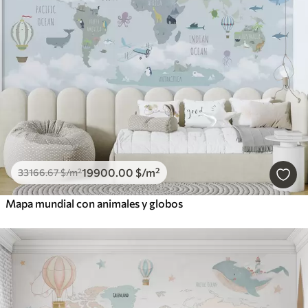
19900
.00
$
/m²
33166
.67
$
/m²
Mapa mundial con animales y globos