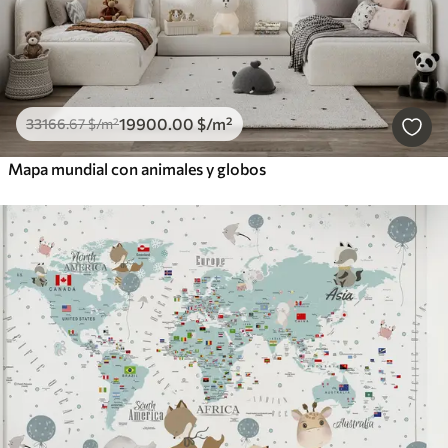
19900
.00
$
/m²
33166
.67
$
/m²
Mapa mundial con animales y globos