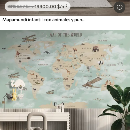
19900
.00
$
/m²
33166
.67
$
/m²
Mapamundi infantil con animales y puntos de referencia