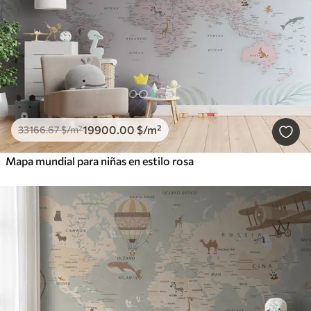
19900
.00
$
/m²
33166
.67
$
/m²
Mapa mundial para niñas en estilo rosa