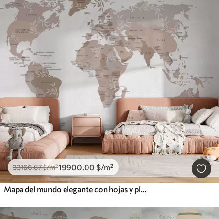
19900
.00
$
/m²
33166
.67
$
/m²
Mapa del mundo elegante con hojas y plantas