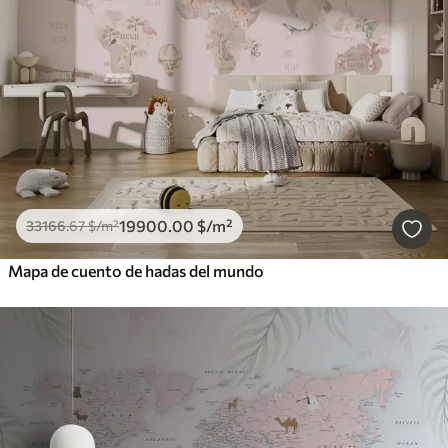
19900
.00
$
/m²
33166
.67
$
/m²
Mapa de cuento de hadas del mundo