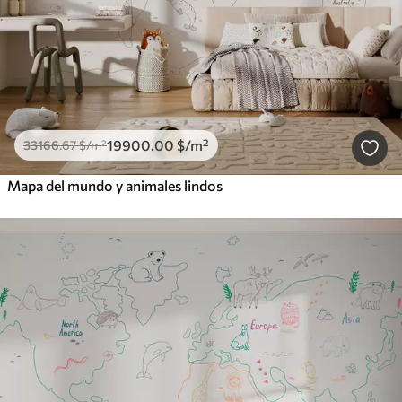
19900
.00
$
/m²
33166
.67
$
/m²
Mapa del mundo y animales lindos