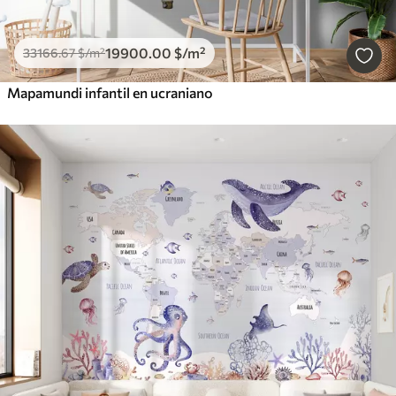
19900
.00
$
/m²
33166
.67
$
/m²
Mapamundi infantil en ucraniano