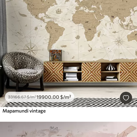
19900
.00
$
/m²
33166
.67
$
/m²
Mapamundi vintage