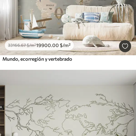
19900
.00
$
/m²
33166
.67
$
/m²
Mundo, ecorregión y vertebrado