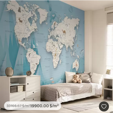
19900
.00
$
/m²
33166
.67
$
/m²