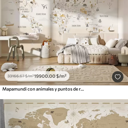
19900
.00
$
/m²
33166
.67
$
/m²
Mapamundi con animales y puntos de referencia