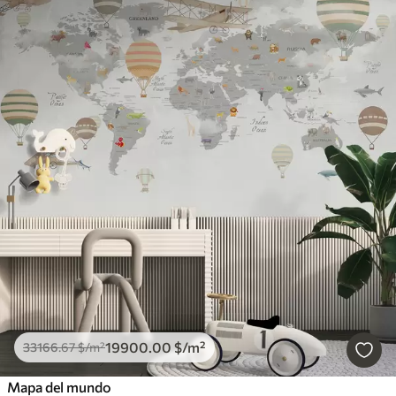
19900
.00
$
/m²
33166
.67
$
/m²
Mapa del mundo