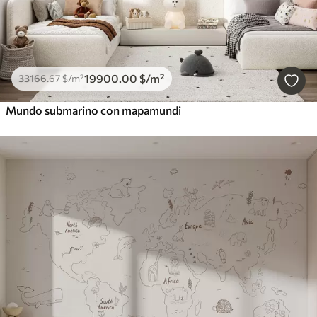
19900
.00
$
/m²
33166
.67
$
/m²
Mundo submarino con mapamundi