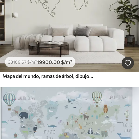
19900
.00
$
/m²
33166
.67
$
/m²
Mapa del mundo, ramas de árbol, dibujo lineal, minimalismo, naturaleza, verde