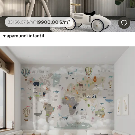
19900
.00
$
/m²
33166
.67
$
/m²
mapamundi infantil