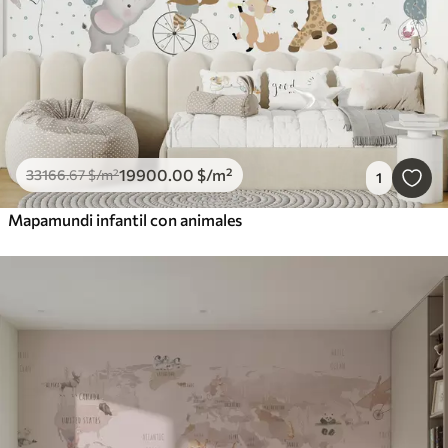
19900
.00
$
/m²
33166
.67
$
/m²
1
Mapamundi infantil con animales