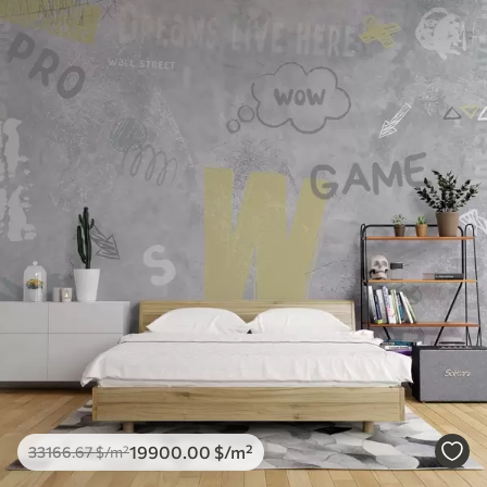
19900
.00
$
/m²
33166
.67
$
/m²