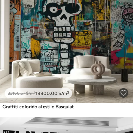
19900
.00
$
/m²
33166
.67
$
/m²
Graffiti colorido al estilo Basquiat