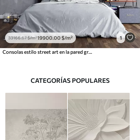
19900
.00
$
/m²
1
33166
.67
$
/m²
Consolas estilo street art en la pared grunge
CATEGORÍAS POPULARES