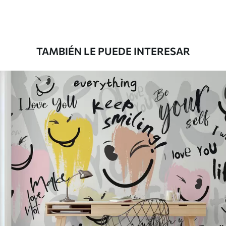
Premium
39833
.33
23900
.00
$
/m²
TAMBIÉN LE PUEDE INTERESAR
Vinilo Premium
43816
.67
26290
.00
$
/m²