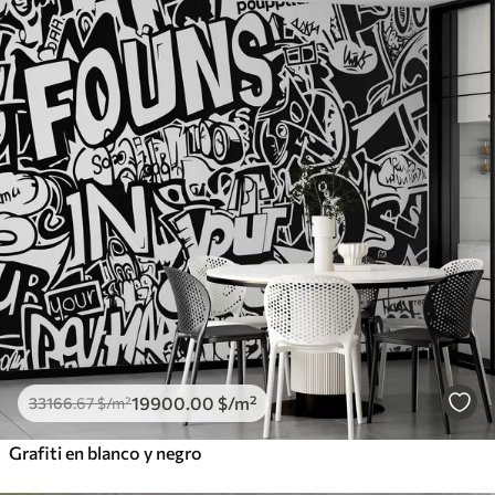
19900
.00
$
/m²
33166
.67
$
/m²
Grafiti en blanco y negro