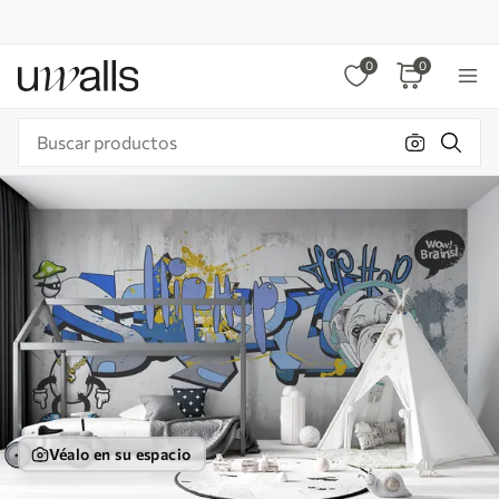
0
0
Véalo en su espacio