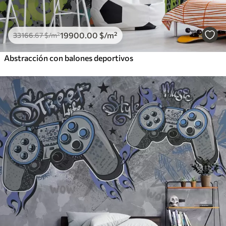
19900
.00
$
/m²
33166
.67
$
/m²
Abstracción con balones deportivos