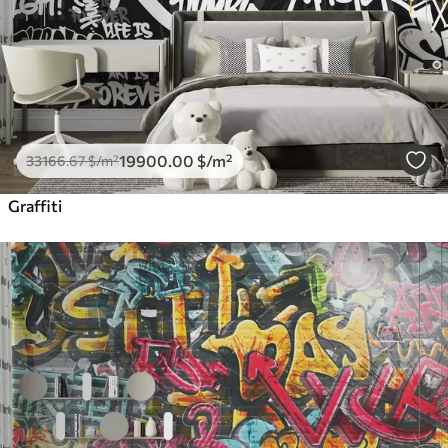
19900
.00
$
/m²
33166
.67
$
/m²
Graffiti