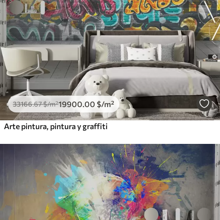
19900
.00
$
/m²
33166
.67
$
/m²
Arte pintura, pintura y graffiti