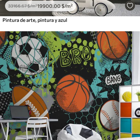
19900
.00
$
/m²
33166
.67
$
/m²
Pintura de arte, pintura y azul