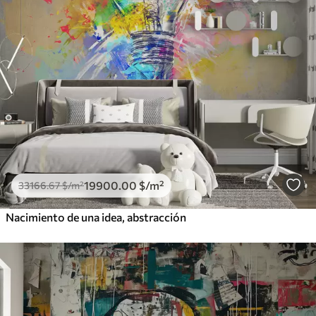
19900
.00
$
/m²
33166
.67
$
/m²
Nacimiento de una idea, abstracción