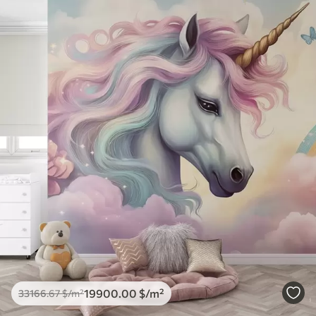
19900
.00
$
/m²
33166
.67
$
/m²