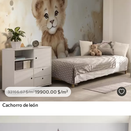
19900
.00
$
/m²
33166
.67
$
/m²
Cachorro de león