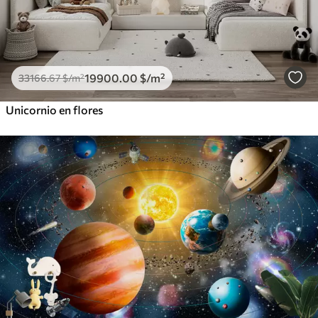
19900
.00
$
/m²
33166
.67
$
/m²
Unicornio en flores