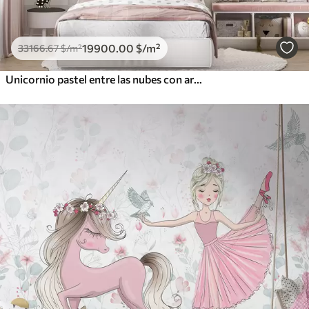
19900
.00
$
/m²
33166
.67
$
/m²
Unicornio pastel entre las nubes con arcoíris y rosas