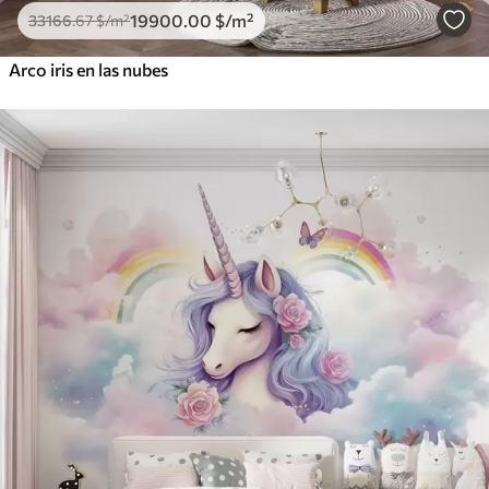
19900
.00
$
/m²
33166
.67
$
/m²
Arco iris en las nubes