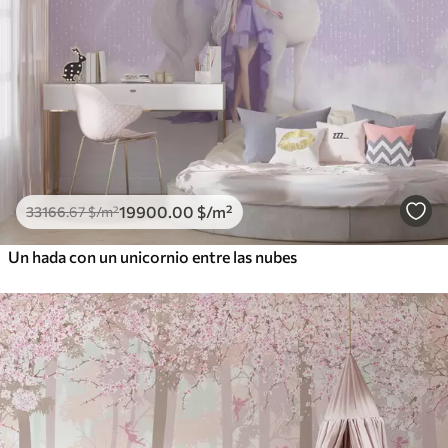
19900
.00
$
/m²
33166
.67
$
/m²
Un hada con un unicornio entre las nubes