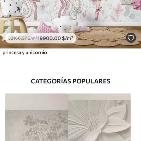
19900
.00
$
/m²
33166
.67
$
/m²
princesa y unicornio
CATEGORÍAS POPULARES