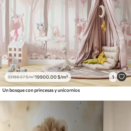
19900
.00
$
/m²
1
33166
.67
$
/m²
Un bosque con princesas y unicornios