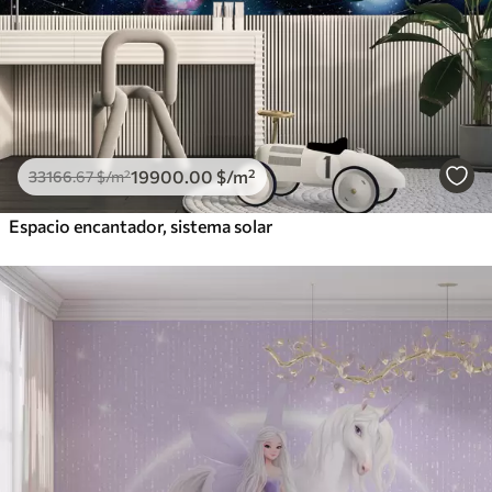
19900
.00
$
/m²
33166
.67
$
/m²
Espacio encantador, sistema solar