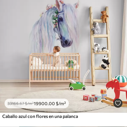
19900
.00
$
/m²
33166
.67
$
/m²
Caballo azul con flores en una palanca