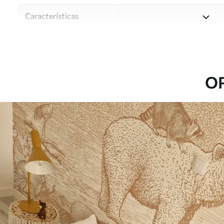
Características
Material
Elija entre tres materiales d
habitaciones y presupuestos
o durante el proceso de per
O
Autor
Estudio de diseño Uwalls
Número de artículo
u95425
Superficie
Semimate.
Producción
Impreso bajo pedido y entre
Adicionalmente
Disponible con recubrimient
Limpieza
Se puede limpiar suavemente
con recubrimiento de barniz