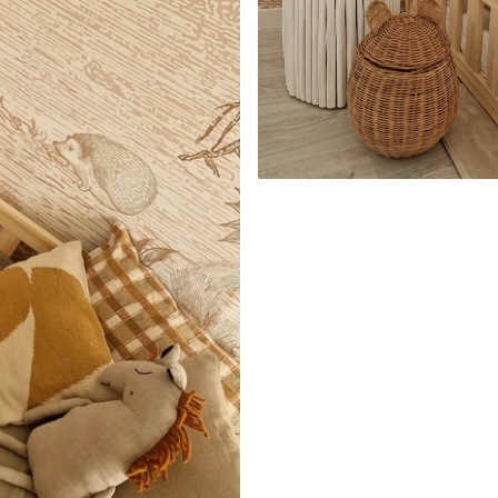
cación sin juntas.
licación con solapamiento.
Vinilo Premium
43816
.67
m²
26290
.00
$
/m²