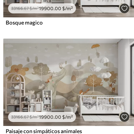
19900
.00
$
/m²
33166
.67
$
/m²
Bosque magico
19900
.00
$
/m²
33166
.67
$
/m²
Paisaje con simpáticos animales