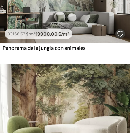
19900
.00
$
/m²
33166
.67
$
/m²
Panorama de la jungla con animales