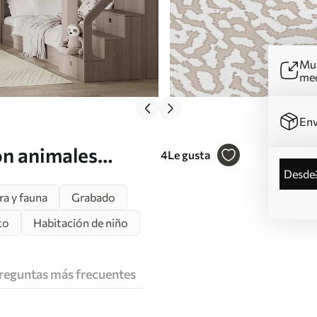
Mur
me
Env
on animales
4
Le gusta
desde
ra y fauna
Grabado
to
Habitación de niño
reguntas más frecuentes