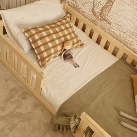
Método de aplicación
Hasta 360 cm de altura: apli
Más de 360 cm de altura: ap
Materiales disponibles
Estándar
Premium
33166
.67
39833
.33
19900
.00
$
/m²
23900
.00
$
/