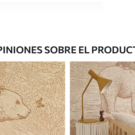
e alta calidad, cada uno de ellos adecuado para
 diferentes. Más información a continuación
sonalización.
PINIONES SOBRE EL PRODUC
gado en rollos de hasta 50 cm de ancho.
o de barniz y/o adhesivo para empapelar.
 con una esponja suave. Los murales de pared
 pueden limpiarse con agua.