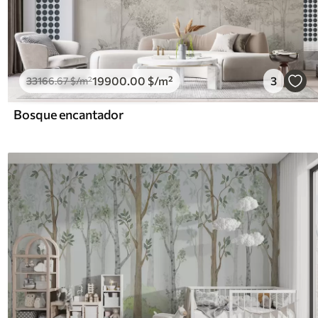
19900
.00
$
/m²
3
33166
.67
$
/m²
Bosque encantador