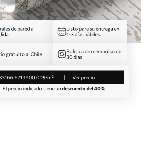
ales de pared a
Listo para su entrega en
dida
1-3 días hábiles.
Política de reembolso de
ío gratuito al Chile
30 días
33166
.67
19900
.00
$
/m²
Ver precio
El precio indicado tiene un
descuento del 40%