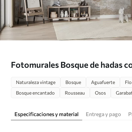
Fotomurales Bosque de hadas c
adorables Nr. u95425
Naturaleza vintage
Bosque
Aguafuerte
Flo
Bosque encantado
Rousseau
Osos
Garaba
Especificaciones y material
Entrega y pago
P