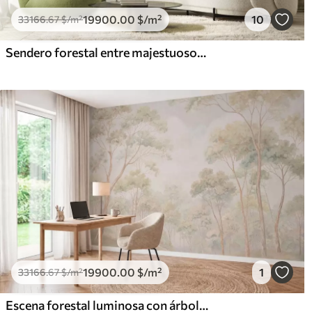
19900
.00
$
/m²
10
33166
.67
$
/m²
Sendero forestal entre majestuosos árboles en estilo acuarela
19900
.00
$
/m²
1
33166
.67
$
/m²
Escena forestal luminosa con árboles altos