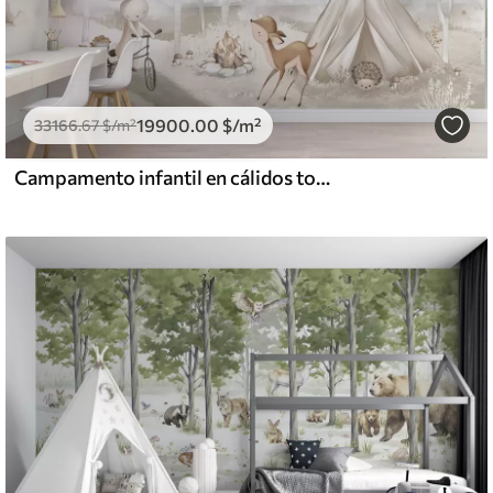
19900
.00
$
/m²
33166
.67
$
/m²
Campamento infantil en cálidos tonos beige, con tienda de campaña y animales del bosque