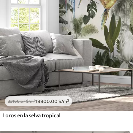
19900
.00
$
/m²
33166
.67
$
/m²
Loros en la selva tropical