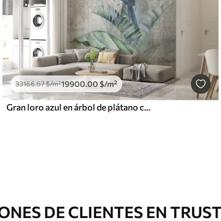
19900
.00
$
/m²
33166
.67
$
/m²
Gran loro azul en árbol de plátano con textura de hormigón grunge
ONES DE CLIENTES EN TRUS