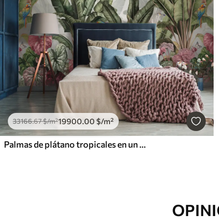
19900
.00
$
/m²
33166
.67
$
/m²
Palmas de plátano tropicales en un paisaje con guacamayos y mariposas en estilo vintage
OPINI