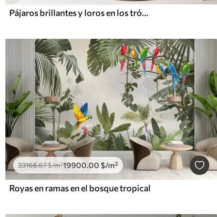
Pájaros brillantes y loros en los trópicos
19900
.00
$
/m²
33166
.67
$
/m²
Royas en ramas en el bosque tropical