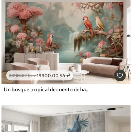
19900
.00
$
/m²
33166
.67
$
/m²
Un bosque tropical de cuento de hadas con loros, árboles en flor con flores rosas y una cascada.