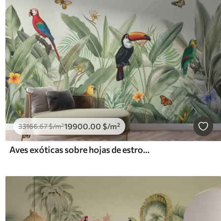
19900
.00
$
/m²
33166
.67
$
/m²
Aves exóticas sobre hojas de estropio gris