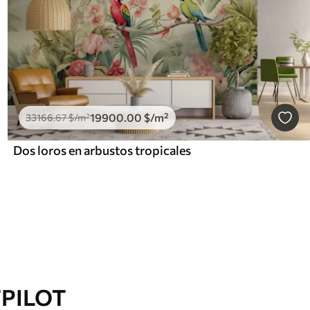
19900
.00
$
/m²
33166
.67
$
/m²
Dos loros en arbustos tropicales
TPILOT