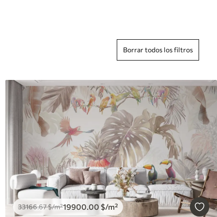
Borrar todos los filtros
19900
.00
$
/m²
33166
.67
$
/m²