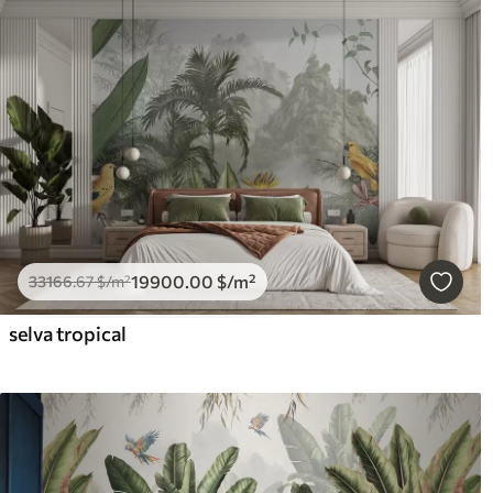
19900
.00
$
/m²
33166
.67
$
/m²
selva tropical