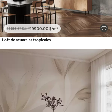
19900
.00
$
/m²
33166
.67
$
/m²
Loft de acuarelas tropicales