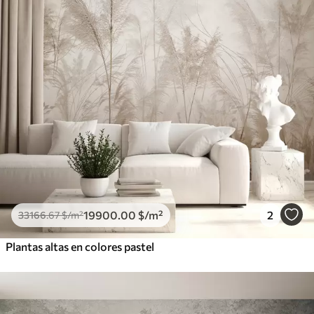
19900
.00
$
/m²
2
33166
.67
$
/m²
Plantas altas en colores pastel