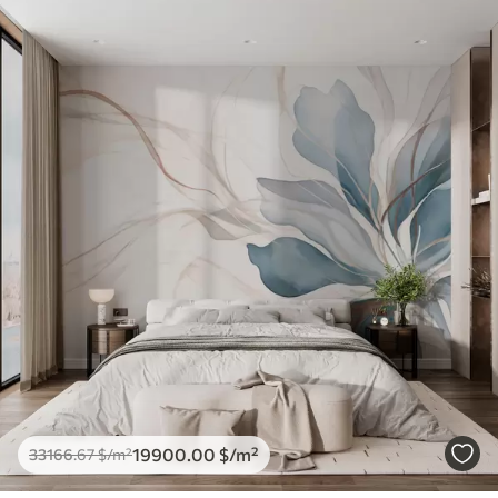
19900
.00
$
/m²
33166
.67
$
/m²