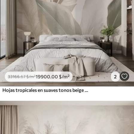
19900
.00
$
/m²
2
33166
.67
$
/m²
Hojas tropicales en suaves tonos beige y verde, con efecto acuarela y suaves transiciones de color