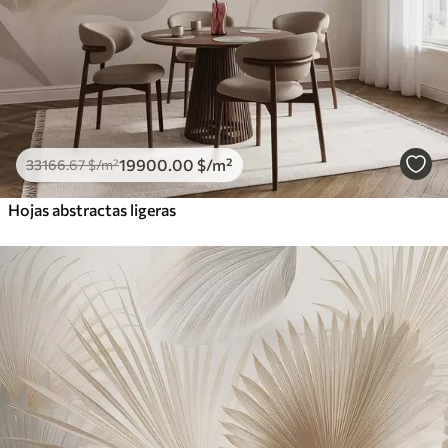
19900
.00
$
/m²
33166
.67
$
/m²
Hojas abstractas ligeras