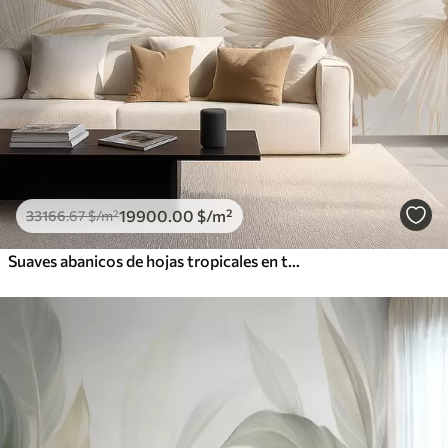
19900
.00
$
/m²
33166
.67
$
/m²
Suaves abanicos de hojas tropicales en tonos beige claro y azulados