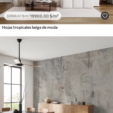
19900
.00
$
/m²
33166
.67
$
/m²
Hojas tropicales beige de moda