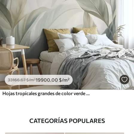
19900
.00
$
/m²
33166
.67
$
/m²
Hojas tropicales grandes de color verde pálido con tonos suaves y pasteles, obra de arte con textura
CATEGORÍAS POPULARES