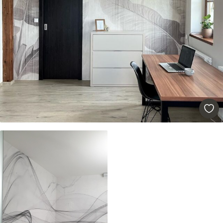
solapamiento.
Materiales disponibles
Estándar
33166
.67
19900
.00
$
/m²
Premium
39833
.33
23900
.00
$
/m²
Vinilo Premium
43816
.67
26290
.00
$
/m²