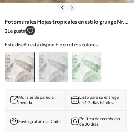
Fotomurales Hojas tropicales en estilo grunge Nr.
u00299
2
Le gusta
Este diseño está disponible en otros colores:
Murales de pared a
Listo para su entrega
medida
en 1-3 días hábiles.
Política de reembolso
Envío gratuito al Chile
de 30 días