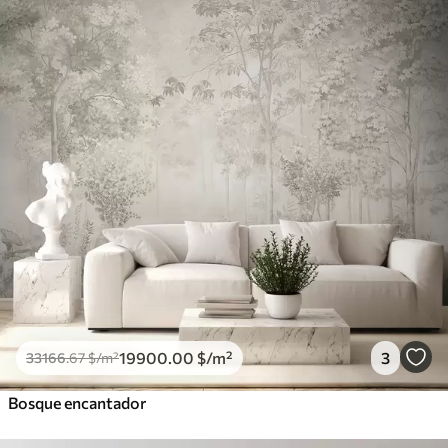
19900
.00
$
/m²
3
33166
.67
$
/m²
Bosque encantador