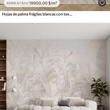
19900
.00
$
/m²
33166
.67
$
/m²
Hojas de palma frágiles blancas con textura grunge