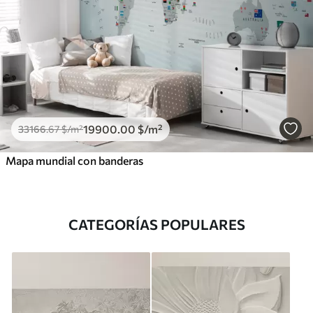
19900
.00
$
/m²
33166
.67
$
/m²
Mapa mundial con banderas
CATEGORÍAS POPULARES