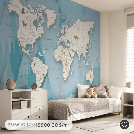
19900
.00
$
/m²
33166
.67
$
/m²