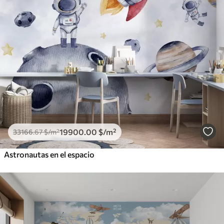
19900
.00
$
/m²
33166
.67
$
/m²
Astronautas en el espacio