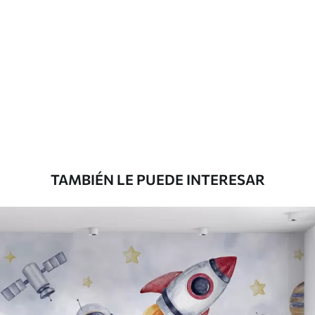
Materiales disponibles
Estándar
33166
.67
19900
.00
$
/m²
Premium
39833
.33
23900
.00
$
/m²
TAMBIÉN LE PUEDE INTERESAR
Vinilo Premium
43816
.67
26290
.00
$
/m²