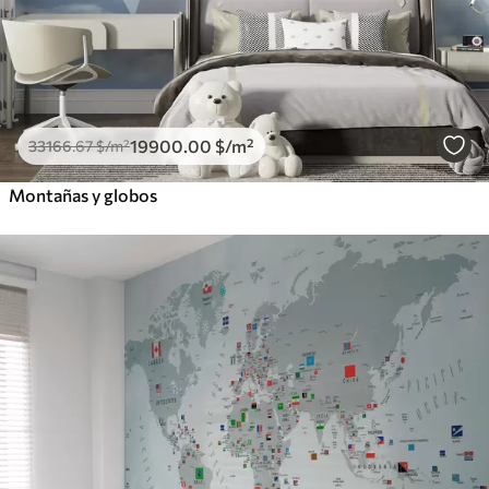
19900
.00
$
/m²
33166
.67
$
/m²
Montañas y globos