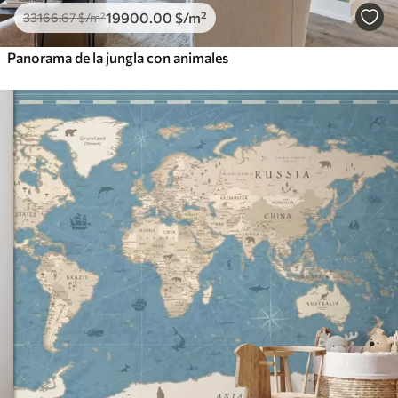
19900
.00
$
/m²
33166
.67
$
/m²
Panorama de la jungla con animales