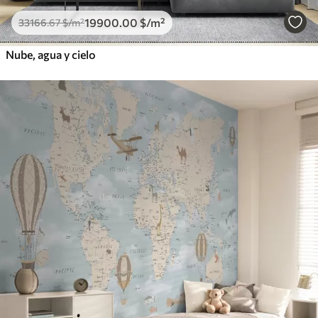
19900
.00
$
/m²
33166
.67
$
/m²
Nube, agua y cielo