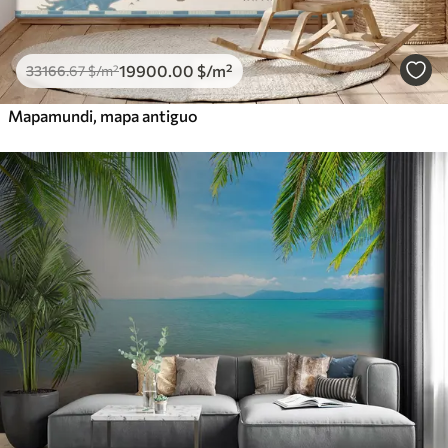
19900
.00
$
/m²
33166
.67
$
/m²
Mapamundi, mapa antiguo