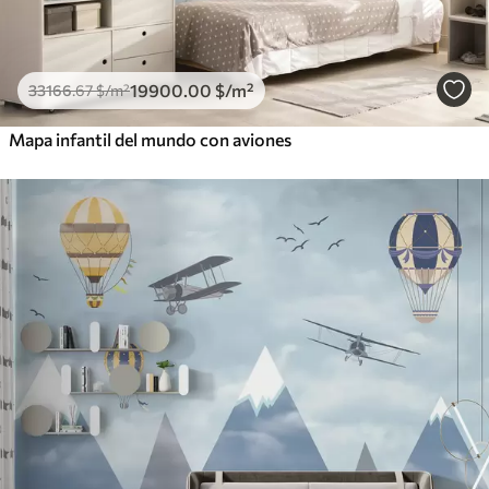
19900
.00
$
/m²
33166
.67
$
/m²
Mapa infantil del mundo con aviones