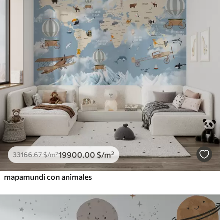
19900
.00
$
/m²
33166
.67
$
/m²
mapamundi con animales