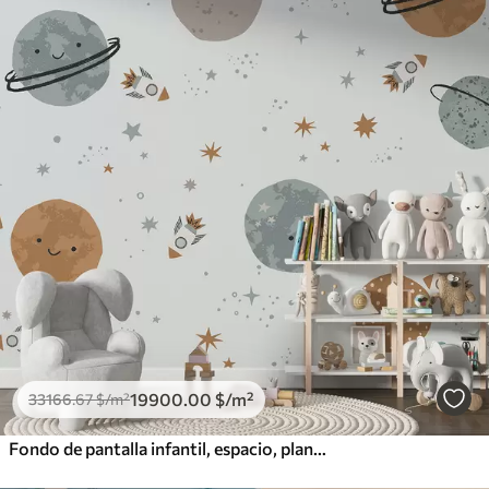
19900
.00
$
/m²
33166
.67
$
/m²
Fondo de pantalla infantil, espacio, planetas