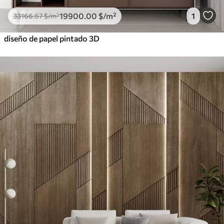
19900
.00
$
/m²
1
33166
.67
$
/m²
diseño de papel pintado 3D