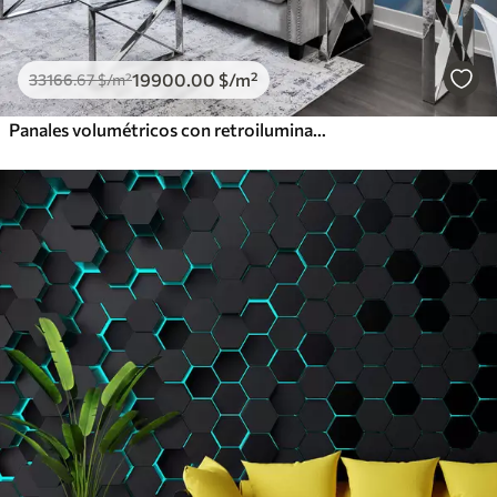
19900
.00
$
/m²
33166
.67
$
/m²
Panales volumétricos con retroiluminación