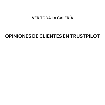
y/o adhesivo para empapelar.
Limpieza
Se puede limpiar suavemente con una
esponja suave. Los murales de pared con
VER TODA LA GALERÍA
recubrimiento de barniz pueden
limpiarse con agua.
OPINIONES DE CLIENTES EN TRUSTPILOT
Método de
Hasta 360 cm de altura: aplicación sin
aplicación
juntas.
Más de 360 cm de altura: aplicación con
solapamiento.
Materiales disponibles
Estándar
33166
.67
19900
.00
$
/m²
Premium