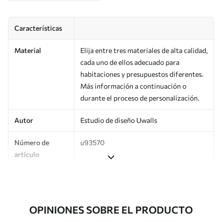
Características
Material
Elija entre tres materiales de alta calidad,
cada uno de ellos adecuado para
habitaciones y presupuestos diferentes.
Más información a continuación o
durante el proceso de personalización.
Autor
Estudio de diseño Uwalls
Número de
u93570
artículo
Producción
Impreso bajo pedido y entregado en
rollos de hasta 50 cm de ancho.
OPINIONES SOBRE EL PRODUCTO
Adicionalmente
Disponible con recubrimiento de barniz