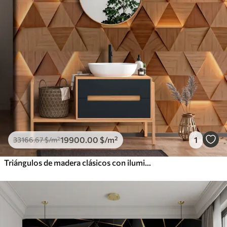
19900
.00
$
/m²
1
33166
.67
$
/m²
Triángulos de madera clásicos con iluminación 3D