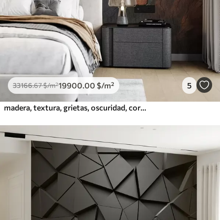
19900
.00
$
/m²
5
33166
.67
$
/m²
madera, textura, grietas, oscuridad, corteza, superficie