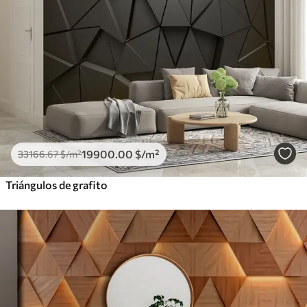
19900
.00
$
/m²
33166
.67
$
/m²
Triángulos de grafito