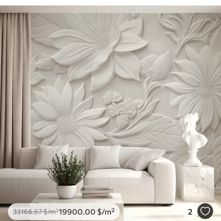
19900
.00
$
/m²
2
33166
.67
$
/m²