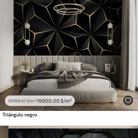
19900
.00
$
/m²
33166
.67
$
/m²
Triángulo negro