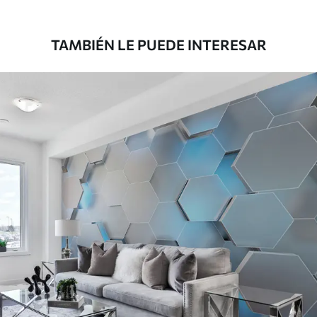
39833
.33
23900
.00
$
/m²
TAMBIÉN LE PUEDE INTERESAR
Vinilo Premium
43816
.67
26290
.00
$
/m²