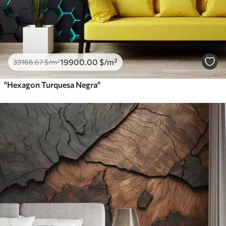
19900
.00
$
/m²
33166
.67
$
/m²
"Hexagon Turquesa Negra"