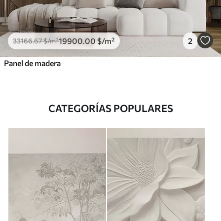
19900
.00
$
/m²
2
33166
.67
$
/m²
Panel de madera
CATEGORÍAS POPULARES