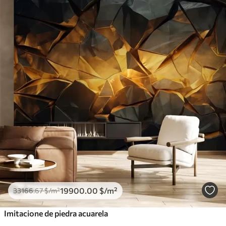
19900
.00
$
/m²
33166
.67
$
/m²
Imitacione de piedra acuarela