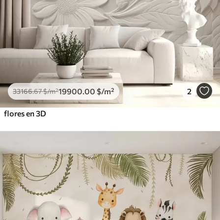
19900
.00
$
/m²
2
33166
.67
$
/m²
flores en 3D