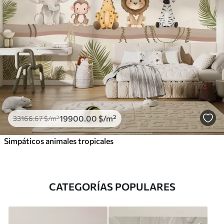
19900
.00
$
/m²
33166
.67
$
/m²
Simpáticos animales tropicales
CATEGORÍAS POPULARES