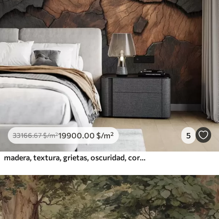
19900
.00
$
/m²
5
33166
.67
$
/m²
madera, textura, grietas, oscuridad, corteza, superficie