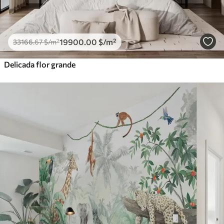
19900
.00
$
/m²
33166
.67
$
/m²
Delicada flor grande