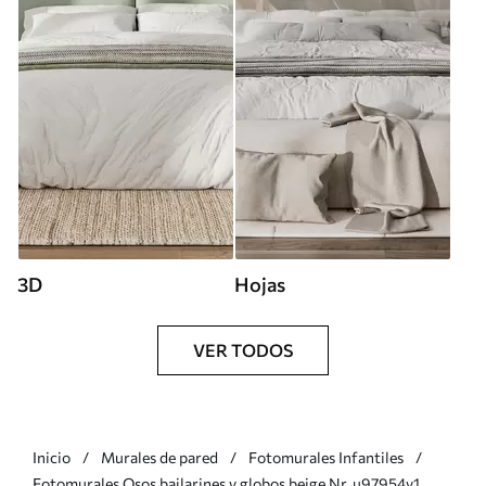
3D
Hojas
VER TODOS
Inicio
Murales de pared
Fotomurales Infantiles
Fotomurales Osos bailarines y globos beige Nr. u97954v1