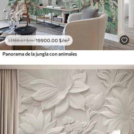
19900
.00
$
/m²
33166
.67
$
/m²
Panorama de la jungla con animales