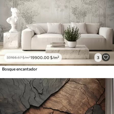
19900
.00
$
/m²
3
33166
.67
$
/m²
Bosque encantador