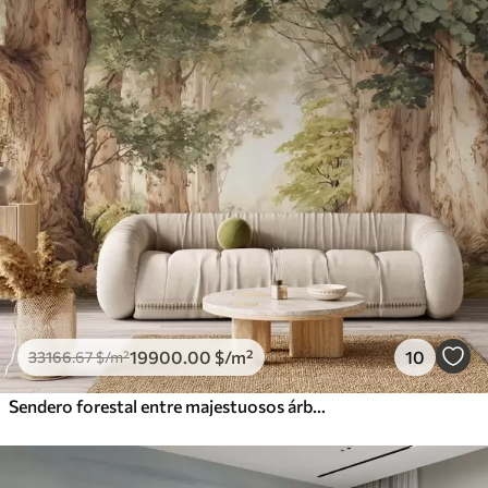
19900
.00
$
/m²
10
33166
.67
$
/m²
Sendero forestal entre majestuosos árboles en estilo acuarela