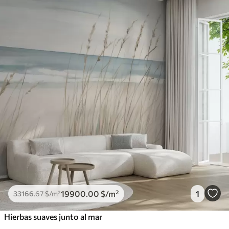
19900
.00
$
/m²
1
33166
.67
$
/m²
Hierbas suaves junto al mar