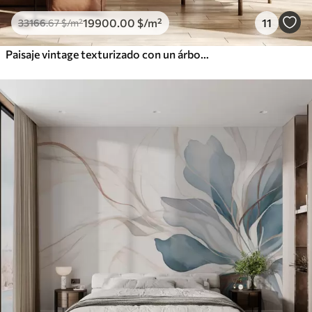
19900
.00
$
/m²
11
33166
.67
$
/m²
Paisaje vintage texturizado con un árbol cerca de un río y un cielo nublado, arte de la naturaleza en tonos sepia