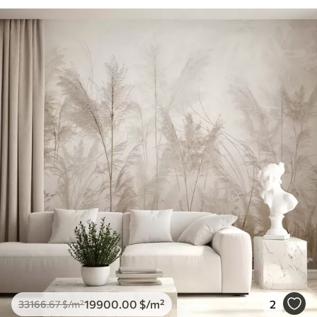
19900
.00
$
/m²
2
33166
.67
$
/m²