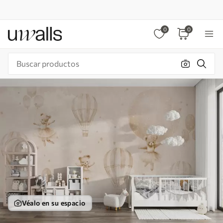
0
0
Véalo en su espacio