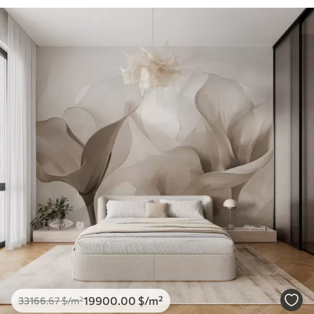
19900
.00
$
/m²
33166
.67
$
/m²