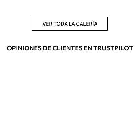
y/o adhesivo para empapelar.
Limpieza
Se puede limpiar suavemente con una
esponja suave. Los murales de pared con
VER TODA LA GALERÍA
recubrimiento de barniz pueden
limpiarse con agua.
OPINIONES DE CLIENTES EN TRUSTPILOT
Método de
Hasta 360 cm de altura: aplicación sin
aplicación
juntas.
Más de 360 cm de altura: aplicación con
solapamiento.
Materiales disponibles
Estándar
33166
.67
19900
.00
$
/m²
Premium