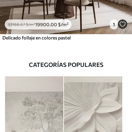
19900
.00
$
/m²
1
33166
.67
$
/m²
Delicado follaje en colores pastel
CATEGORÍAS POPULARES