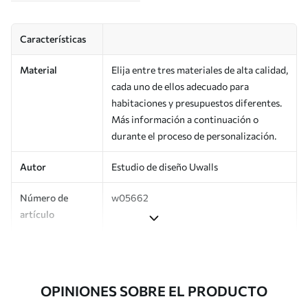
Características
Material
Elija entre tres materiales de alta calidad,
cada uno de ellos adecuado para
habitaciones y presupuestos diferentes.
Más información a continuación o
durante el proceso de personalización.
Autor
Estudio de diseño Uwalls
Número de
w05662
artículo
Producción
Impreso bajo pedido y entregado en
rollos de hasta 50 cm de ancho.
OPINIONES SOBRE EL PRODUCTO
Adicionalmente
Disponible con recubrimiento de barniz