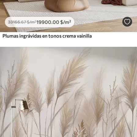
19900
.00
$
/m²
33166
.67
$
/m²
Plumas ingrávidas en tonos crema vainilla