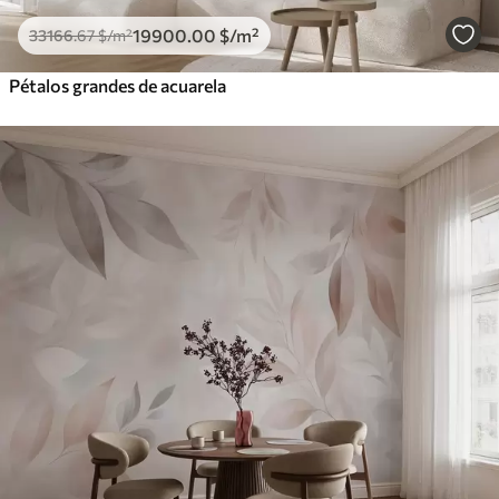
19900
.00
$
/m²
33166
.67
$
/m²
Pétalos grandes de acuarela