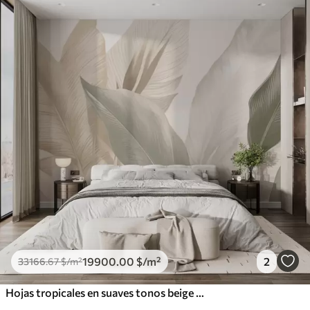
19900
.00
$
/m²
2
33166
.67
$
/m²
Hojas tropicales en suaves tonos beige y verde, con efecto acuarela y suaves transiciones de color