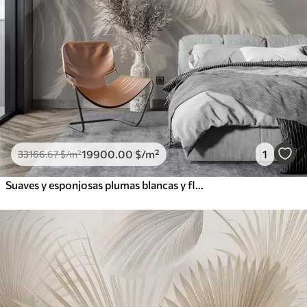
19900
.00
$
/m²
1
33166
.67
$
/m²
Suaves y esponjosas plumas blancas y flores secas sobre un fondo neutro beige pastel