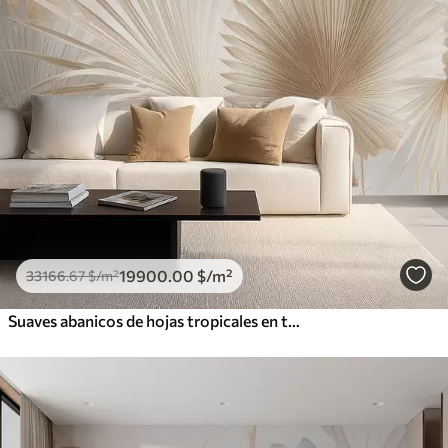
19900
.00
$
/m²
33166
.67
$
/m²
Suaves abanicos de hojas tropicales en tonos beige claro y azulados