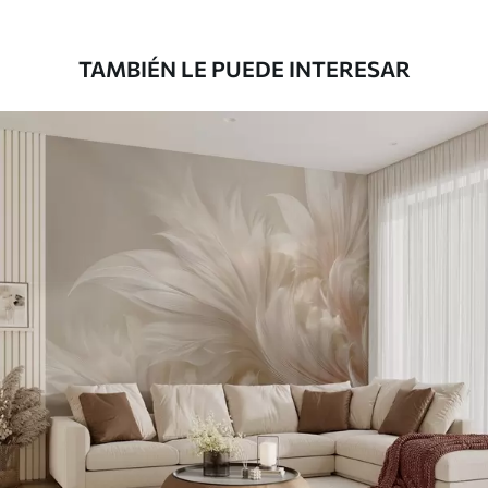
39833
.33
23900
.00
$
/m²
TAMBIÉN LE PUEDE INTERESAR
Vinilo Premium
43816
.67
26290
.00
$
/m²