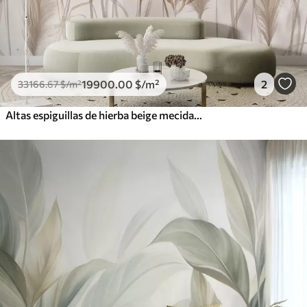
19900
.00
$
/m²
2
33166
.67
$
/m²
Altas espiguillas de hierba beige mecidas por el viento sobre un fondo suave y claro