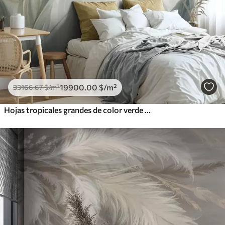
19900
.00
$
/m²
33166
.67
$
/m²
Hojas tropicales grandes de color verde pálido con tonos suaves y pasteles, obra de arte con textura