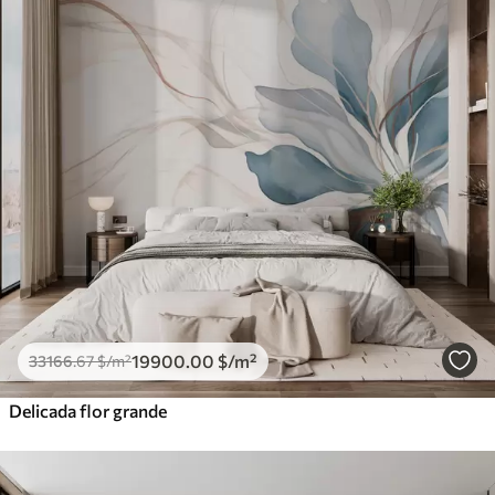
19900
.00
$
/m²
33166
.67
$
/m²
Delicada flor grande