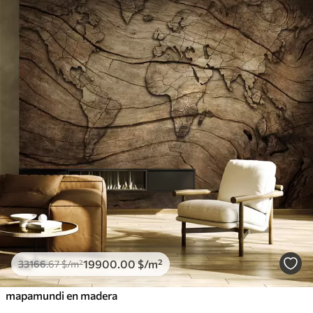
19900
.00
$
/m²
33166
.67
$
/m²
mapamundi en madera