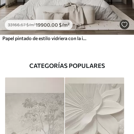
19900
.00
$
/m²
33166
.67
$
/m²
Papel pintado de estilo vidriera con la imagen de una sirena mágica
CATEGORÍAS POPULARES