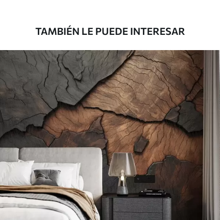
39833
.33
23900
.00
$
/m²
TAMBIÉN LE PUEDE INTERESAR
Vinilo Premium
43816
.67
26290
.00
$
/m²