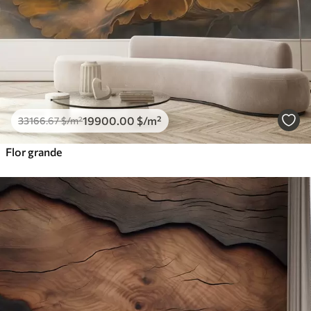
19900
.00
$
/m²
33166
.67
$
/m²
Flor grande