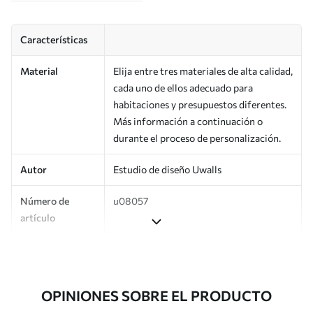
Características
Material
Elija entre tres materiales de alta calidad,
cada uno de ellos adecuado para
habitaciones y presupuestos diferentes.
Más información a continuación o
durante el proceso de personalización.
Autor
Estudio de diseño Uwalls
Número de
u08057
artículo
Producción
Impreso bajo pedido y entregado en
rollos de hasta 50 cm de ancho.
OPINIONES SOBRE EL PRODUCTO
Adicionalmente
Disponible con recubrimiento de barniz