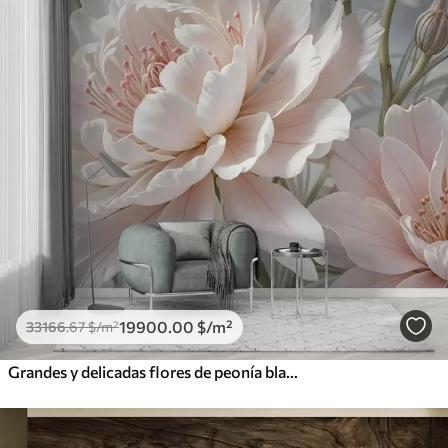
19900
.00
$
/m²
33166
.67
$
/m²
Grandes y delicadas flores de peonía blancas y rosas con pétalos suaves y esponjosos sobre un fondo gris difuminado