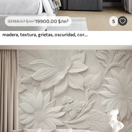
19900
.00
$
/m²
5
33166
.67
$
/m²
madera, textura, grietas, oscuridad, corteza, superficie