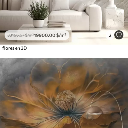
19900
.00
$
/m²
2
33166
.67
$
/m²
flores en 3D