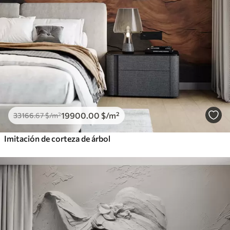
19900
.00
$
/m²
33166
.67
$
/m²
Imitación de corteza de árbol