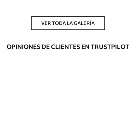
y/o adhesivo para empapelar.
Limpieza
Se puede limpiar suavemente con una
esponja suave. Los murales de pared con
VER TODA LA GALERÍA
recubrimiento de barniz pueden
limpiarse con agua.
OPINIONES DE CLIENTES EN TRUSTPILOT
Método de
Hasta 360 cm de altura: aplicación sin
aplicación
juntas.
Más de 360 cm de altura: aplicación con
solapamiento.
Materiales disponibles
Estándar
33166
.67
19900
.00
$
/m²
Premium