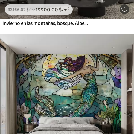
19900
.00
$
/m²
33166
.67
$
/m²
Invierno en las montañas, bosque, Alpes, dibujo a lápiz, paisajes de naturaleza