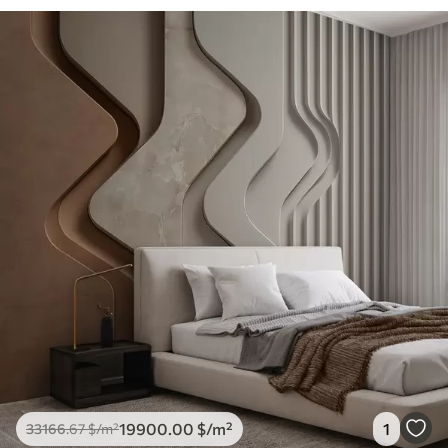
19900
.00
$
/m²
1
33166
.67
$
/m²