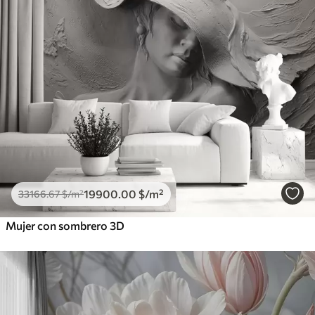
19900
.00
$
/m²
33166
.67
$
/m²
Mujer con sombrero 3D