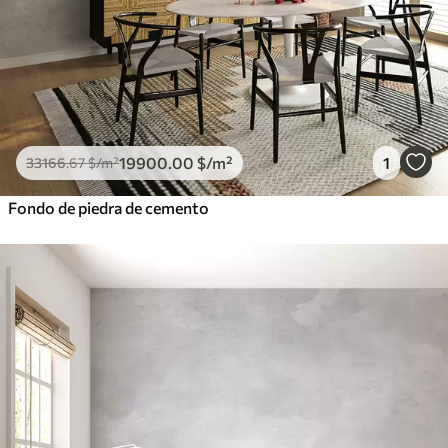
19900
.00
$
/m²
1
33166
.67
$
/m²
Fondo de piedra de cemento