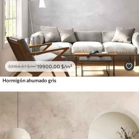
19900
.00
$
/m²
33166
.67
$
/m²
Hormigón ahumado gris