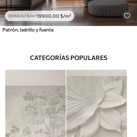
19900
.00
$
/m²
33166
.67
$
/m²
Patrón, ladrillo y fuente
CATEGORÍAS POPULARES