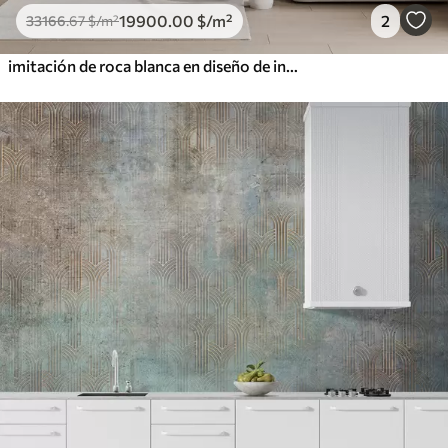
19900
.00
$
/m²
2
33166
.67
$
/m²
imitación de roca blanca en diseño de interiores