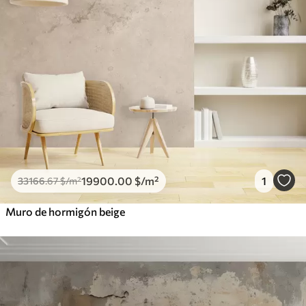
19900
.00
$
/m²
1
33166
.67
$
/m²
Muro de hormigón beige