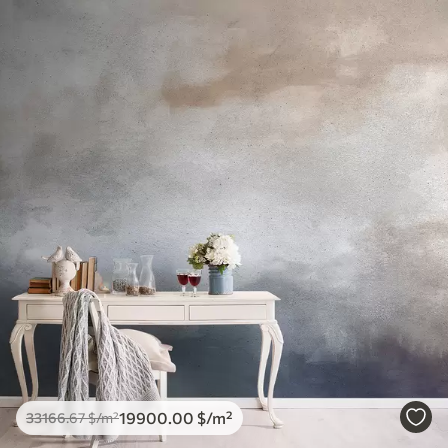
19900
.00
$
/m²
33166
.67
$
/m²