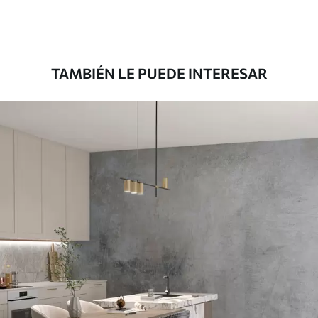
Premium
39833
.33
23900
.00
$
/m²
TAMBIÉN LE PUEDE INTERESAR
Vinilo Premium
43816
.67
26290
.00
$
/m²