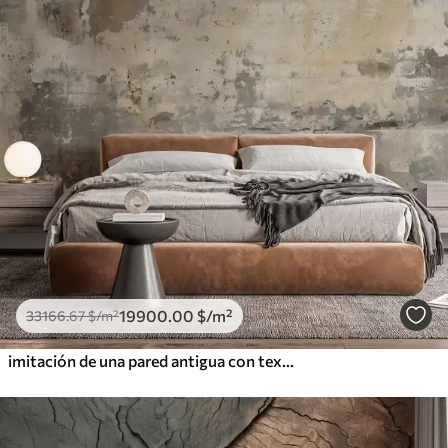
19900
.00
$
/m²
33166
.67
$
/m²
imitación de una pared antigua con textura