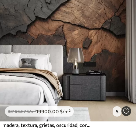
19900
.00
$
/m²
5
33166
.67
$
/m²
madera, textura, grietas, oscuridad, corteza, superficie