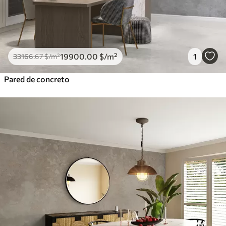
19900
.00
$
/m²
1
33166
.67
$
/m²
Pared de concreto