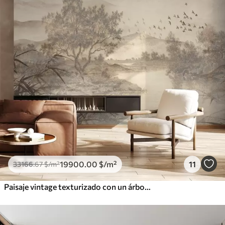
19900
.00
$
/m²
11
33166
.67
$
/m²
Paisaje vintage texturizado con un árbol cerca de un río y un cielo nublado, arte de la naturaleza en tonos sepia