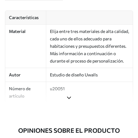
Características
Material
Elija entre tres materiales de alta calidad,
cada uno de ellos adecuado para
habitaciones y presupuestos diferentes.
Más información a continuación o
durante el proceso de personalización.
Autor
Estudio de diseño Uwalls
Número de
u20051
artículo
Producción
Impreso bajo pedido y entregado en
rollos de hasta 50 cm de ancho.
OPINIONES SOBRE EL PRODUCTO
Adicionalmente
Disponible con recubrimiento de barniz