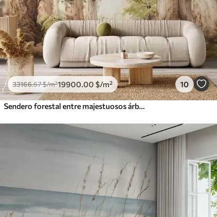
19900
.00
$
/m²
10
33166
.67
$
/m²
Sendero forestal entre majestuosos árboles en estilo acuarela