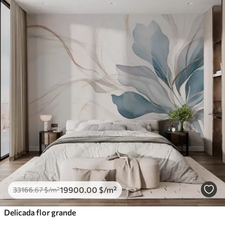
19900
.00
$
/m²
33166
.67
$
/m²
Delicada flor grande