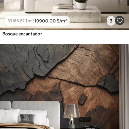
19900
.00
$
/m²
3
33166
.67
$
/m²
Bosque encantador