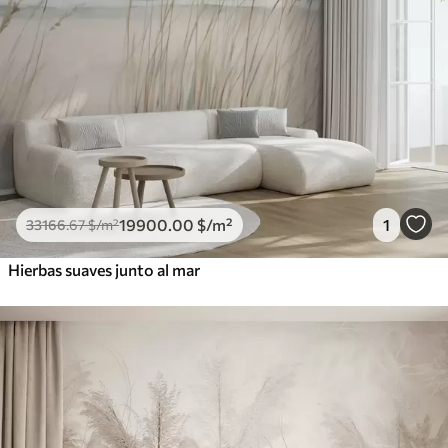
19900
.00
$
/m²
1
33166
.67
$
/m²
Hierbas suaves junto al mar