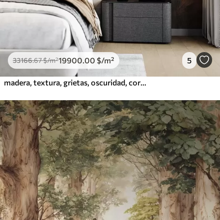
19900
.00
$
/m²
5
33166
.67
$
/m²
madera, textura, grietas, oscuridad, corteza, superficie