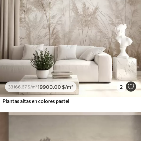
19900
.00
$
/m²
2
33166
.67
$
/m²
Plantas altas en colores pastel