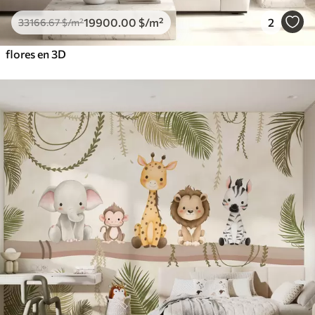
19900
.00
$
/m²
2
33166
.67
$
/m²
flores en 3D