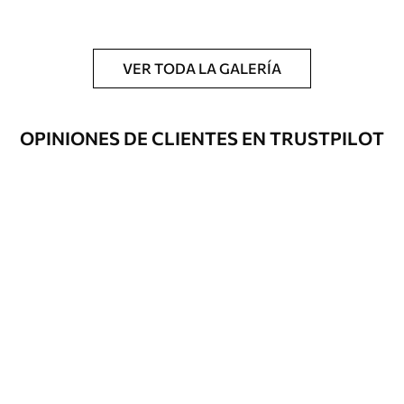
y/o adhesivo para empapelar.
Limpieza
Se puede limpiar suavemente con una
esponja suave. Los murales de pared con
VER TODA LA GALERÍA
recubrimiento de barniz pueden
limpiarse con agua.
OPINIONES DE CLIENTES EN TRUSTPILOT
Método de
Hasta 360 cm de altura: aplicación sin
aplicación
juntas.
Más de 360 cm de altura: aplicación con
solapamiento.
Materiales disponibles
Estándar
33166
.67
19900
.00
$
/m²
Premium