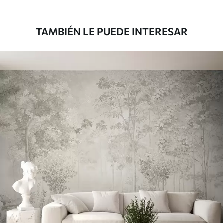
39833
.33
23900
.00
$
/m²
TAMBIÉN LE PUEDE INTERESAR
Vinilo Premium
43816
.67
26290
.00
$
/m²