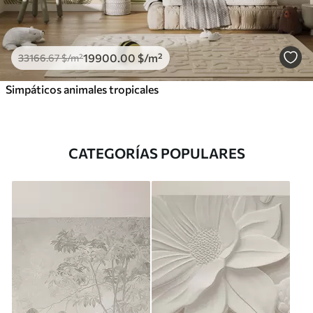
19900
.00
$
/m²
33166
.67
$
/m²
Simpáticos animales tropicales
CATEGORÍAS POPULARES