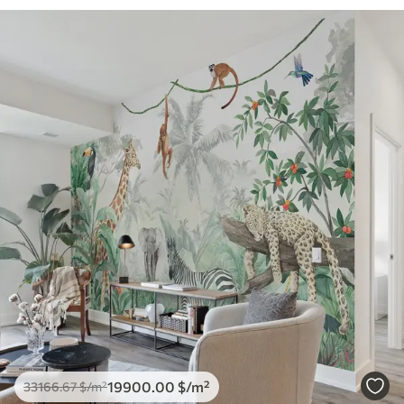
19900
.00
$
/m²
33166
.67
$
/m²