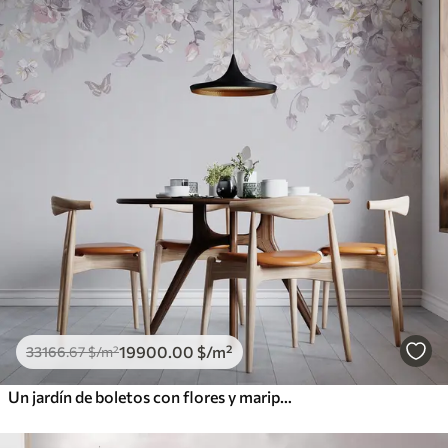
19900
.00
$
/m²
33166
.67
$
/m²
Un jardín de boletos con flores y mariposas