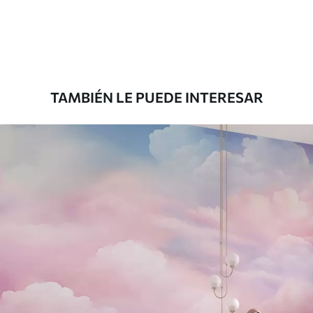
33166
.67
19900
.00
$
/m²
Premium
39833
.33
23900
.00
$
/m²
TAMBIÉN LE PUEDE INTERESAR
Vinilo Premium
43816
.67
26290
.00
$
/m²