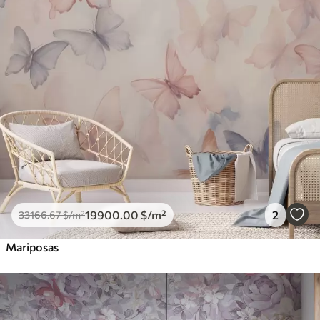
19900
.00
$
/m²
2
33166
.67
$
/m²
Mariposas