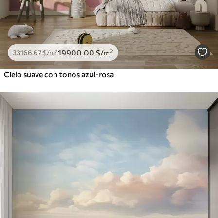
19900
.00
$
/m²
33166
.67
$
/m²
Cielo suave con tonos azul-rosa