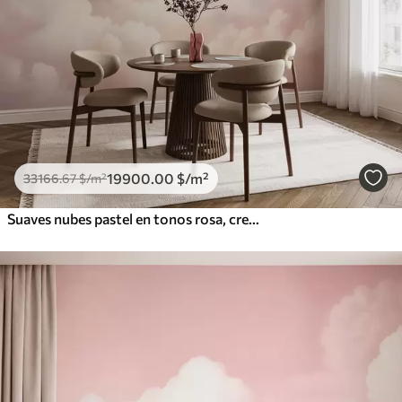
19900
.00
$
/m²
33166
.67
$
/m²
Suaves nubes pastel en tonos rosa, crema y azul