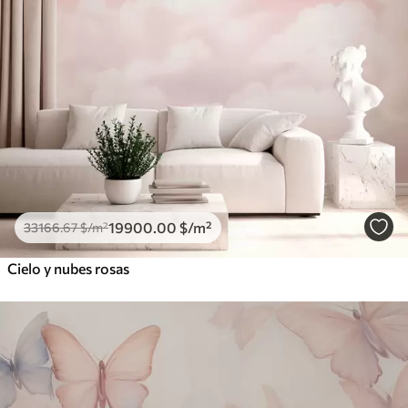
19900
.00
$
/m²
33166
.67
$
/m²
Cielo y nubes rosas