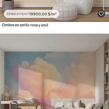
19900
.00
$
/m²
33166
.67
$
/m²
Ombre en estilo rosa y azul