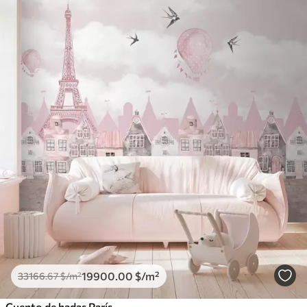
19900
.00
$
/m²
33166
.67
$
/m²
Cuento de hadas París