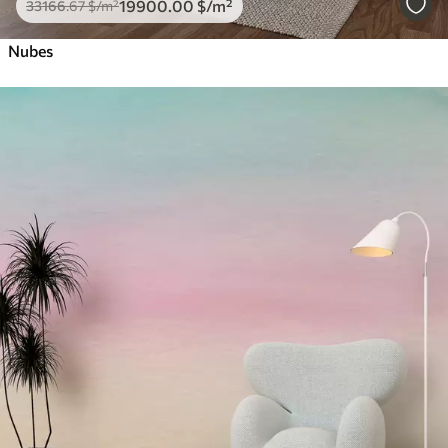
19900
.00
$
/m²
33166
.67
$
/m²
Nubes