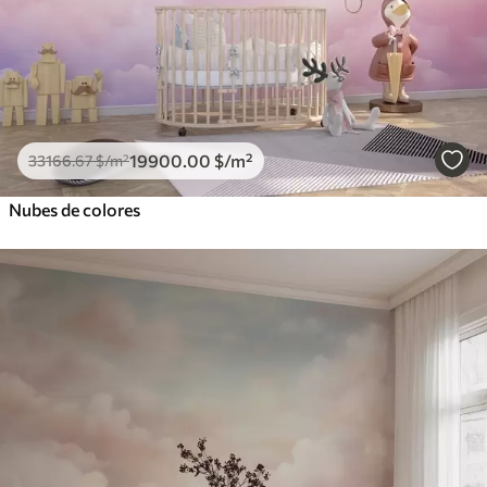
19900
.00
$
/m²
33166
.67
$
/m²
Nubes de colores