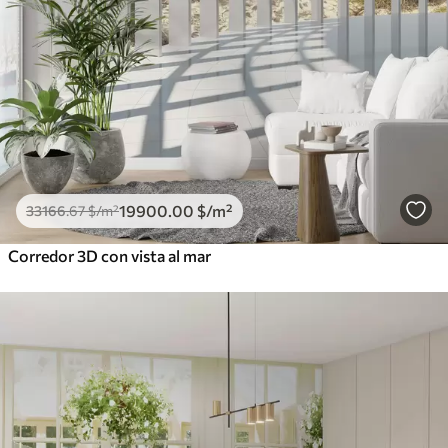
19900
.00
$
/m²
33166
.67
$
/m²
Corredor 3D con vista al mar