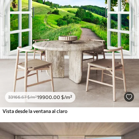
19900
.00
$
/m²
33166
.67
$
/m²
Vista desde la ventana al claro