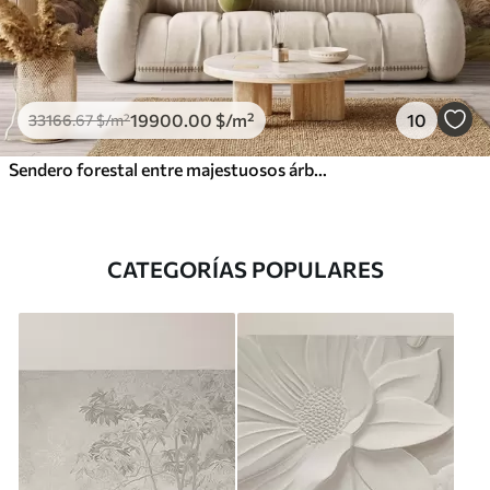
19900
.00
$
/m²
10
33166
.67
$
/m²
Sendero forestal entre majestuosos árboles en estilo acuarela
CATEGORÍAS POPULARES