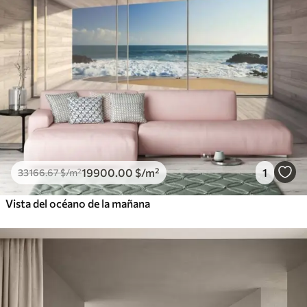
19900
.00
$
/m²
1
33166
.67
$
/m²
Vista del océano de la mañana