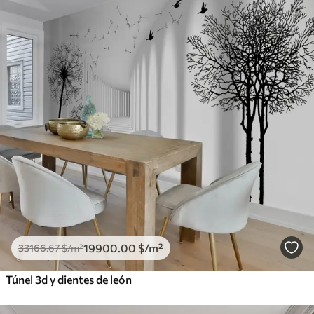
19900
.00
$
/m²
33166
.67
$
/m²
Túnel 3d y dientes de león