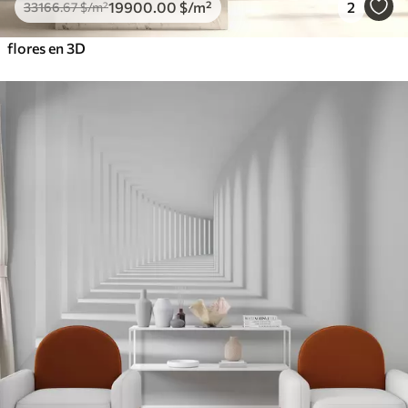
19900
.00
$
/m²
2
33166
.67
$
/m²
flores en 3D