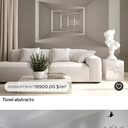
19900
.00
$
/m²
33166
.67
$
/m²
Túnel abstracto