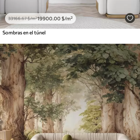
19900
.00
$
/m²
33166
.67
$
/m²
Sombras en el túnel