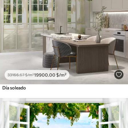
19900
.00
$
/m²
33166
.67
$
/m²
Día soleado