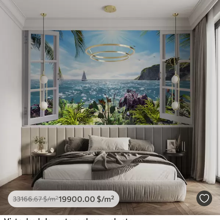
19900
.00
$
/m²
33166
.67
$
/m²