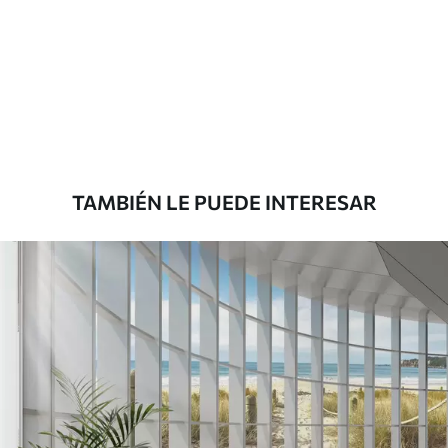
Estándar
33166
.67
19900
.00
$
/m²
Premium
39833
.33
23900
.00
$
/m²
TAMBIÉN LE PUEDE INTERESAR
Vinilo Premium
43816
.67
26290
.00
$
/m²