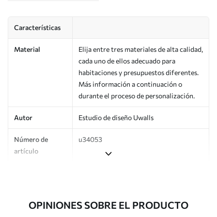
Características
Material
Elija entre tres materiales de alta calidad,
cada uno de ellos adecuado para
habitaciones y presupuestos diferentes.
Más información a continuación o
durante el proceso de personalización.
Autor
Estudio de diseño Uwalls
Número de
u34053
artículo
Superficie
Semimate.
Producción
Impreso bajo pedido y entregado en
OPINIONES SOBRE EL PRODUCTO
rollos de hasta 50 cm de ancho.