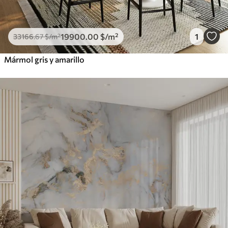
19900
.00
$
/m²
1
33166
.67
$
/m²
Mármol gris y amarillo