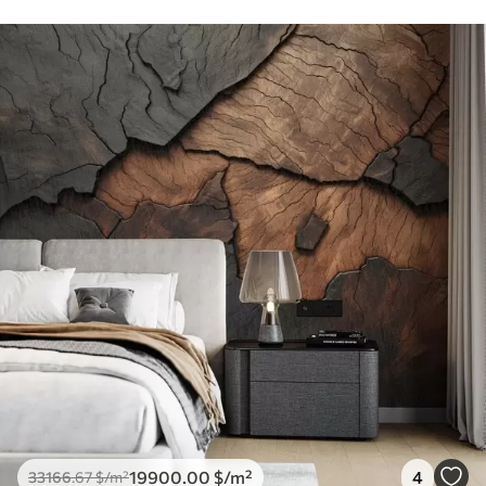
19900
.00
$
/m²
4
33166
.67
$
/m²