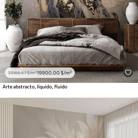
19900
.00
$
/m²
33166
.67
$
/m²
Arte abstracto, líquido, fluido