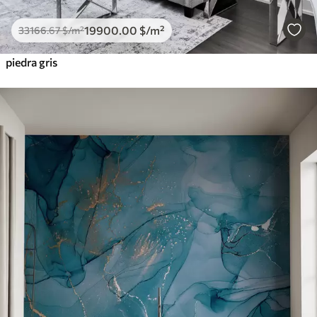
19900
.00
$
/m²
33166
.67
$
/m²
piedra gris