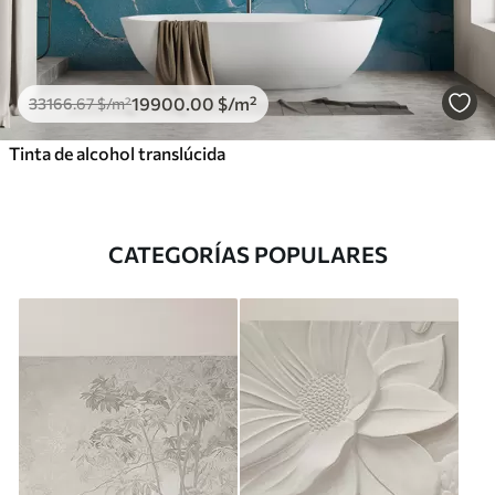
19900
.00
$
/m²
33166
.67
$
/m²
Tinta de alcohol translúcida
CATEGORÍAS POPULARES