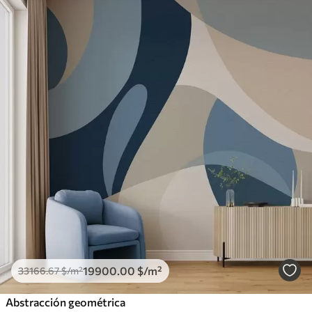
19900
.00
$
/m²
33166
.67
$
/m²
Abstracción geométrica