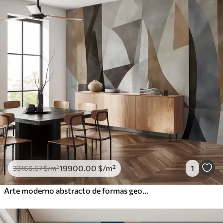
19900
.00
$
/m²
1
33166
.67
$
/m²
Arte moderno abstracto de formas geométricas texturadas en tonos marrones, grises y beige