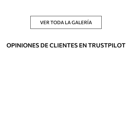
Adicionalmente
Disponible con recubrimiento de barniz
y/o adhesivo para empapelar.
VER TODA LA GALERÍA
Limpieza
Se puede limpiar suavemente con una
esponja suave. Los murales de pared con
recubrimiento de barniz pueden
OPINIONES DE CLIENTES EN TRUSTPILOT
limpiarse con agua.
Método de
Hasta 360 cm de altura: aplicación sin
aplicación
juntas.
Más de 360 cm de altura: aplicación con
solapamiento.
Materiales disponibles
Estándar
33166
.67
19900
.00
$
/m²