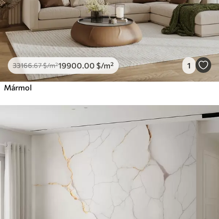
19900
.00
$
/m²
1
33166
.67
$
/m²
Mármol