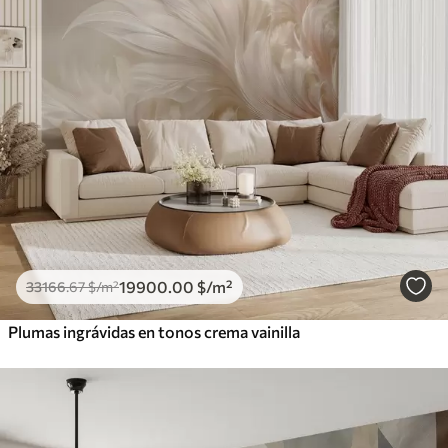
19900
.00
$
/m²
33166
.67
$
/m²
Plumas ingrávidas en tonos crema vainilla