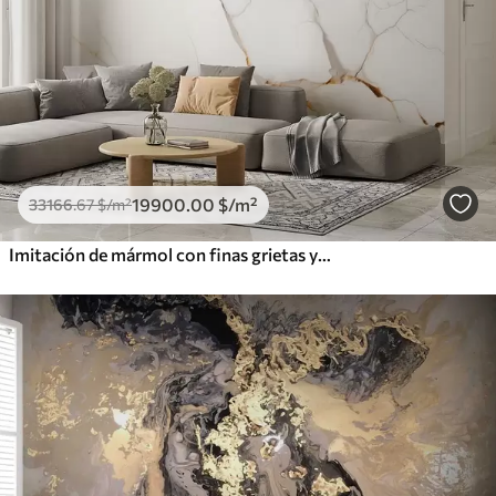
19900
.00
$
/m²
33166
.67
$
/m²
Imitación de mármol con finas grietas y vetas amarillas