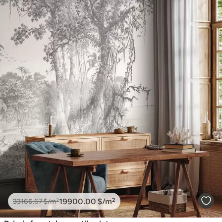
19900
.00
$
/m²
33166
.67
$
/m²