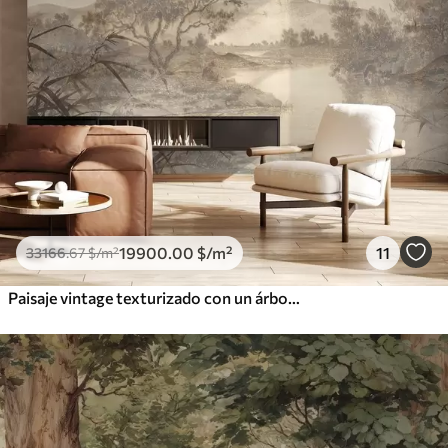
19900
.00
$
/m²
11
33166
.67
$
/m²
Paisaje vintage texturizado con un árbol cerca de un río y un cielo nublado, arte de la naturaleza en tonos sepia