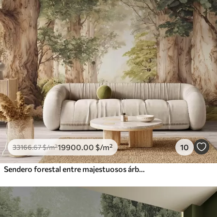
19900
.00
$
/m²
10
33166
.67
$
/m²
Sendero forestal entre majestuosos árboles en estilo acuarela