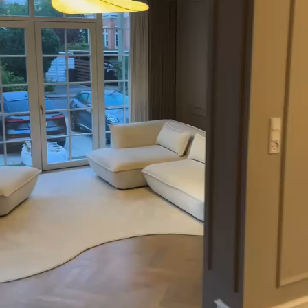
solapamiento.
Materiales disponibles
Estándar
33166
.67
19900
.00
$
/m²
Premium
39833
.33
23900
.00
$
/m²
Vinilo Premium
43816
.67
26290
.00
$
/m²