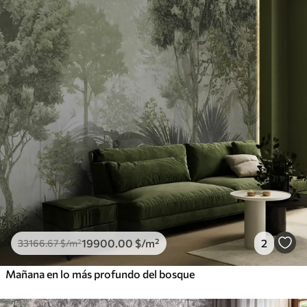
19900
.00
$
/m²
2
33166
.67
$
/m²
Mañana en lo más profundo del bosque