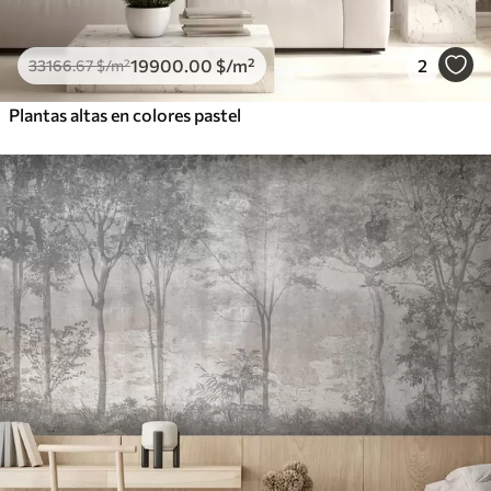
19900
.00
$
/m²
2
33166
.67
$
/m²
Plantas altas en colores pastel