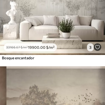
19900
.00
$
/m²
3
33166
.67
$
/m²
Bosque encantador