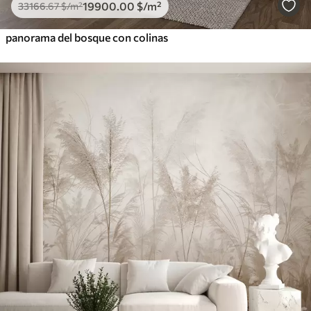
19900
.00
$
/m²
33166
.67
$
/m²
panorama del bosque con colinas