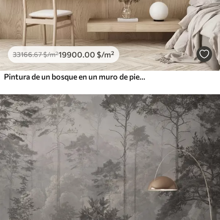
19900
.00
$
/m²
33166
.67
$
/m²
Pintura de un bosque en un muro de piedra