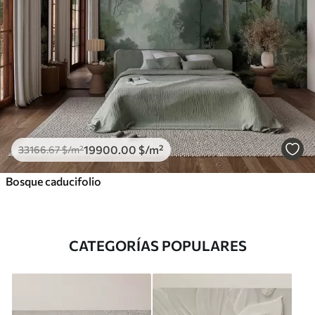
19900
.00
$
/m²
33166
.67
$
/m²
Bosque caducifolio
CATEGORÍAS POPULARES