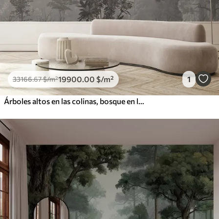
19900
.00
$
/m²
1
33166
.67
$
/m²
Árboles altos en las colinas, bosque en la niebla