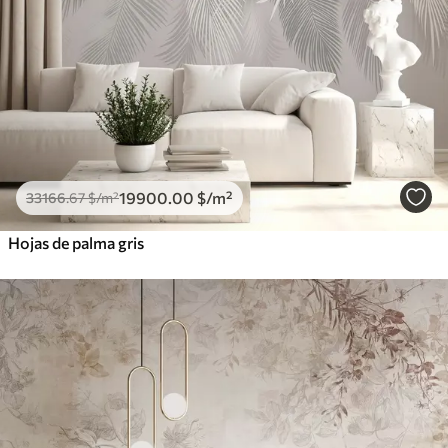
19900
.00
$
/m²
33166
.67
$
/m²
Hojas de palma gris