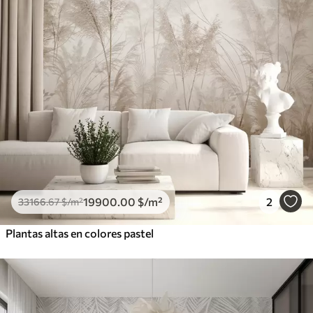
19900
.00
$
/m²
2
33166
.67
$
/m²
Plantas altas en colores pastel