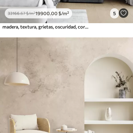
19900
.00
$
/m²
5
33166
.67
$
/m²
madera, textura, grietas, oscuridad, corteza, superficie