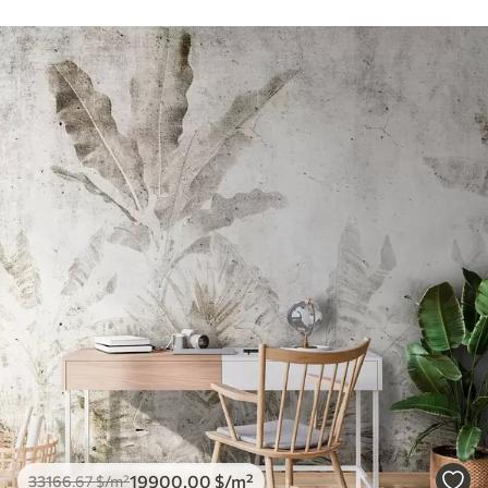
19900
.00
$
/m²
33166
.67
$
/m²