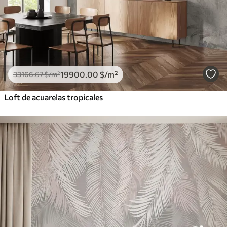
19900
.00
$
/m²
33166
.67
$
/m²
Loft de acuarelas tropicales