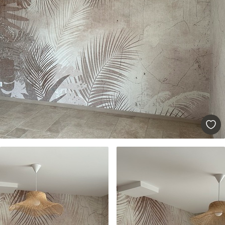
solapamiento.
Materiales disponibles
Estándar
33166
.67
19900
.00
$
/m²
Premium
39833
.33
23900
.00
$
/m²
Vinilo Premium
43816
.67
26290
.00
$
/m²