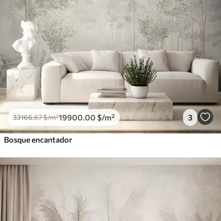
19900
.00
$
/m²
3
33166
.67
$
/m²
Bosque encantador