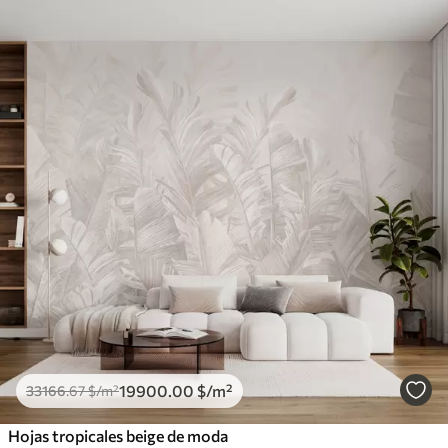
19900
.00
$
/m²
33166
.67
$
/m²
Hojas tropicales beige de moda