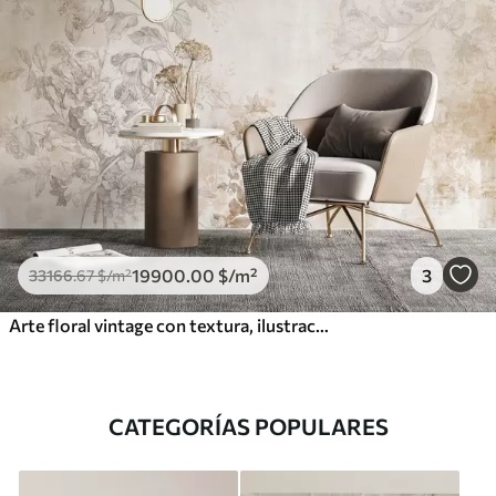
19900
.00
$
/m²
3
33166
.67
$
/m²
Arte floral vintage con textura, ilustraciones de delicadas flores y hojas de jardín en estilo dibujo, suaves tonos pastel beige y sepia
CATEGORÍAS POPULARES