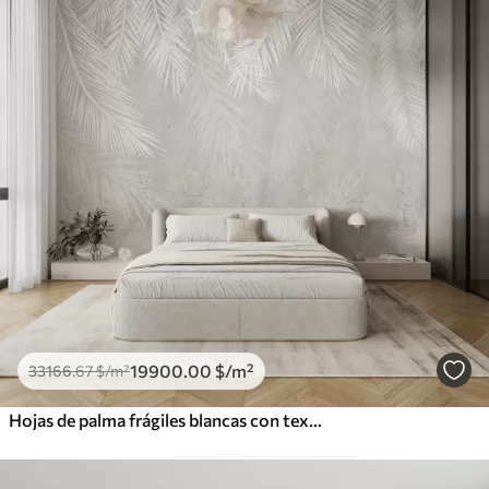
19900
.00
$
/m²
33166
.67
$
/m²
Hojas de palma frágiles blancas con textura grunge