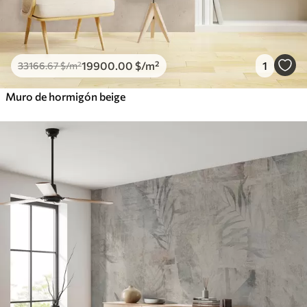
19900
.00
$
/m²
1
33166
.67
$
/m²
Muro de hormigón beige