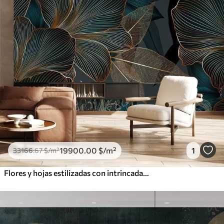
19900
.00
$
/m²
1
33166
.67
$
/m²
Flores y hojas estilizadas con intrincadas líneas en tonos verde azulado y amarillo sobre fondo oscuro