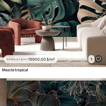
19900
.00
$
/m²
1
33166
.67
$
/m²
Mezcla tropical