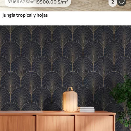
19900
.00
$
/m²
2
33166
.67
$
/m²
Jungla tropical y hojas