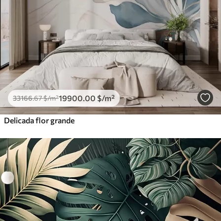
19900
.00
$
/m²
33166
.67
$
/m²
Delicada flor grande