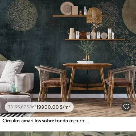
19900
.00
$
/m²
33166
.67
$
/m²
Círculos amarillos sobre fondo oscuro envejecido