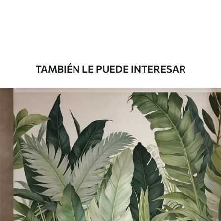
33166
.67
19900
.00
$
/m²
Premium
39833
.33
23900
.00
$
/m²
TAMBIÉN LE PUEDE INTERESAR
Vinilo Premium
43816
.67
26290
.00
$
/m²