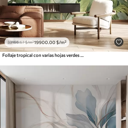
19900
.00
$
/m²
33166
.67
$
/m²
Follaje tropical con varias hojas verdes grandes, incluidas hojas de plátano, hojas de palmera y otras especies de plantas exóticas