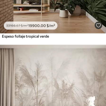
19900
.00
$
/m²
33166
.67
$
/m²
Espeso follaje tropical verde