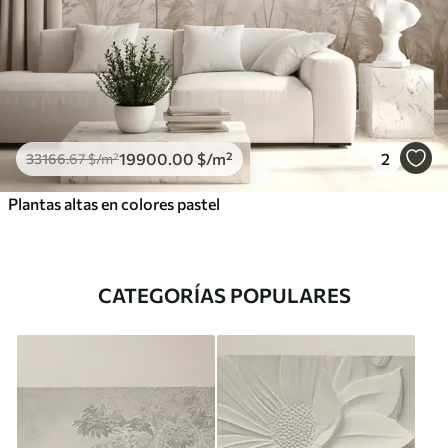
19900
.00
$
/m²
2
33166
.67
$
/m²
Plantas altas en colores pastel
CATEGORÍAS POPULARES