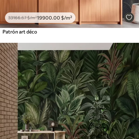
19900
.00
$
/m²
33166
.67
$
/m²
Patrón art déco