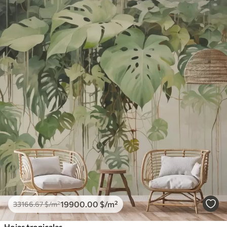
19900
.00
$
/m²
33166
.67
$
/m²
Hojas tropicales