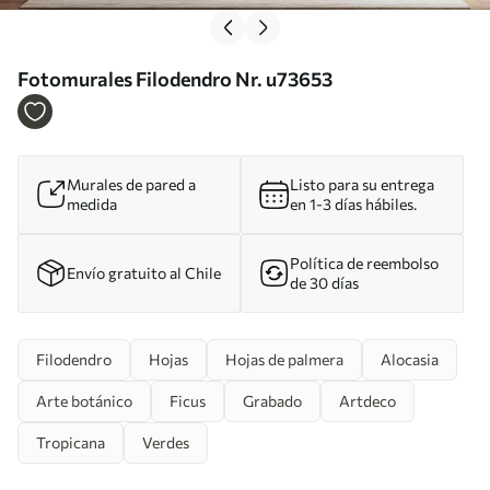
Fotomurales Filodendro Nr. u73653
Murales de pared a
Listo para su entrega
medida
en 1-3 días hábiles.
Política de reembolso
Envío gratuito al Chile
de 30 días
Filodendro
Hojas
Hojas de palmera
Alocasia
Arte botánico
Ficus
Grabado
Artdeco
Tropicana
Verdes