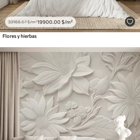
19900
.00
$
/m²
33166
.67
$
/m²
Flores y hierbas