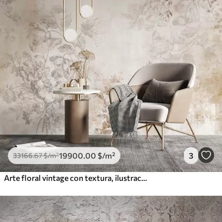
19900
.00
$
/m²
3
33166
.67
$
/m²
Arte floral vintage con textura, ilustraciones de delicadas flores y hojas de jardín en estilo dibujo, suaves tonos pastel beige y sepia