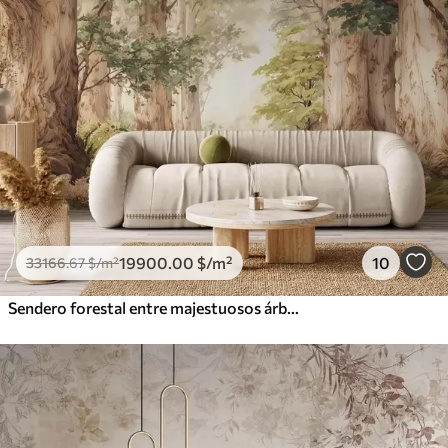
19900
.00
$
/m²
10
33166
.67
$
/m²
Sendero forestal entre majestuosos árboles en estilo acuarela