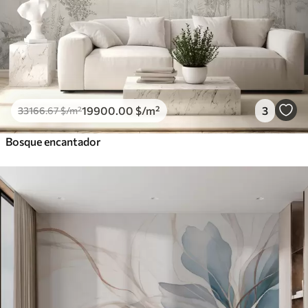
19900
.00
$
/m²
3
33166
.67
$
/m²
Bosque encantador