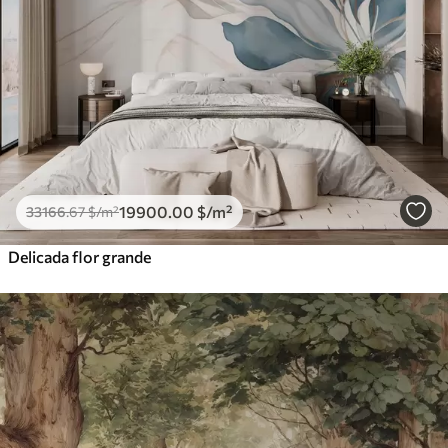
19900
.00
$
/m²
33166
.67
$
/m²
Delicada flor grande