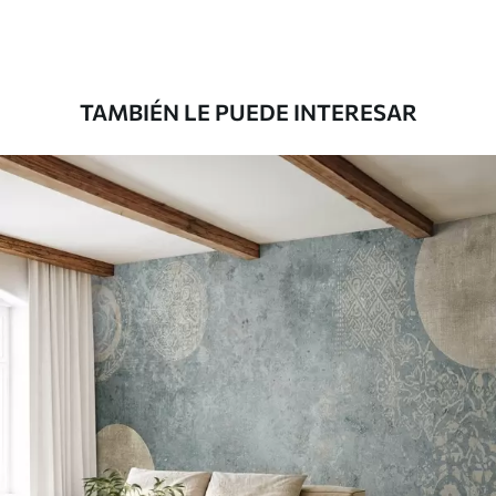
Premium
39833
.33
23900
.00
$
/m²
TAMBIÉN LE PUEDE INTERESAR
Vinilo Premium
43816
.67
26290
.00
$
/m²