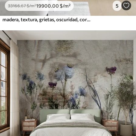
19900
.00
$
/m²
5
33166
.67
$
/m²
madera, textura, grietas, oscuridad, corteza, superficie