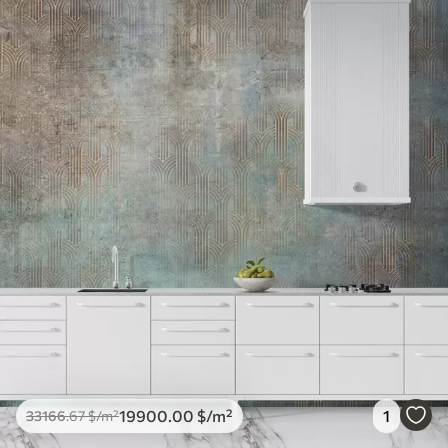
19900
.00
$
/m²
1
33166
.67
$
/m²