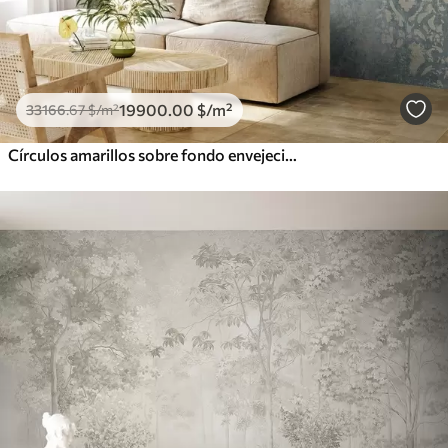
19900
.00
$
/m²
33166
.67
$
/m²
Círculos amarillos sobre fondo envejecido