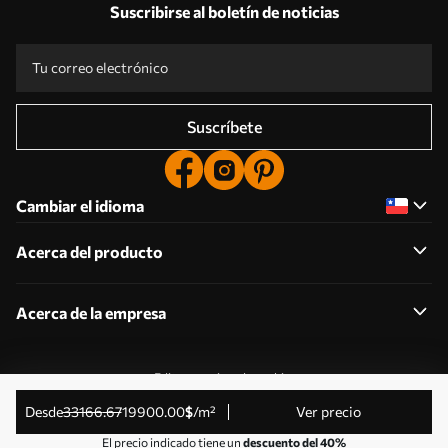
Suscribirse al boletín de noticias
Suscríbete
Cambiar el idioma
Acerca del producto
Acerca de la empresa
Editar permisos de cookies
© 2011-2026 Uwalls . Todos los derechos reservados.
desde
33166
.67
19900
.00
$
/m²
Ver precio
Gestionado por KLW Sp. z o.o. CIF: PL9223057591.
El precio indicado tiene un
descuento del 40%