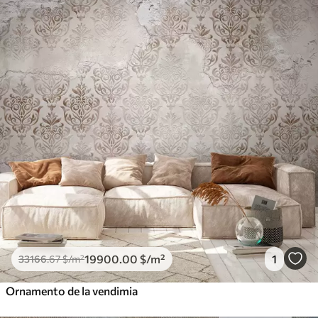
19900
.00
$
/m²
1
33166
.67
$
/m²
Ornamento de la vendimia