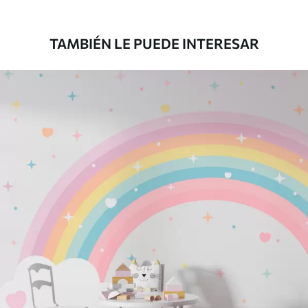
39833
.33
23900
.00
$
/m²
TAMBIÉN LE PUEDE INTERESAR
Vinilo Premium
43816
.67
26290
.00
$
/m²