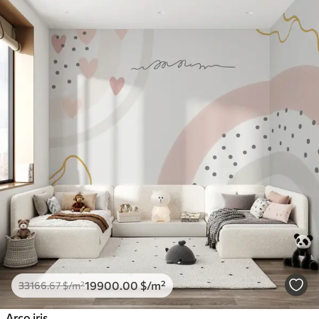
19900
.00
$
/m²
33166
.67
$
/m²
Arco iris