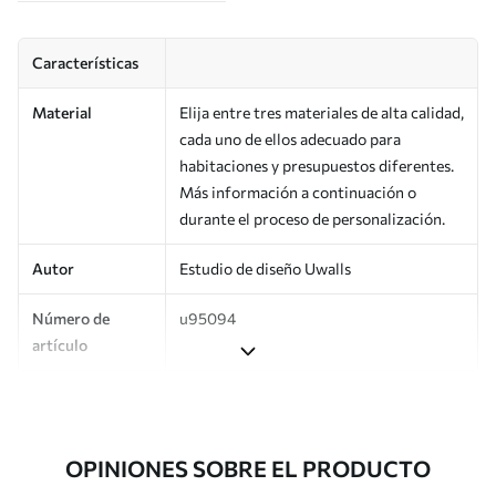
Características
Material
Elija entre tres materiales de alta calidad,
cada uno de ellos adecuado para
habitaciones y presupuestos diferentes.
Más información a continuación o
durante el proceso de personalización.
Autor
Estudio de diseño Uwalls
Número de
u95094
artículo
Producción
Impreso bajo pedido y entregado en
rollos de hasta 50 cm de ancho.
OPINIONES SOBRE EL PRODUCTO
Adicionalmente
Disponible con recubrimiento de barniz