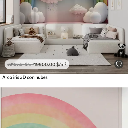
19900
.00
$
/m²
33166
.67
$
/m²
Arco iris 3D con nubes