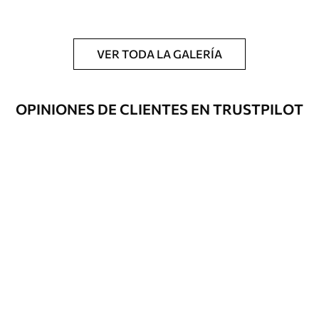
y/o adhesivo para empapelar.
Limpieza
Se puede limpiar suavemente con una
esponja suave. Los murales de pared con
VER TODA LA GALERÍA
recubrimiento de barniz pueden
limpiarse con agua.
OPINIONES DE CLIENTES EN TRUSTPILOT
Método de
Hasta 360 cm de altura: aplicación sin
aplicación
juntas.
Más de 360 cm de altura: aplicación con
solapamiento.
Materiales disponibles
Estándar
33166
.67
19900
.00
$
/m²
Premium