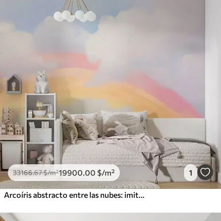
19900
.00
$
/m²
1
33166
.67
$
/m²
Arcoíris abstracto entre las nubes: imitación de una pintura