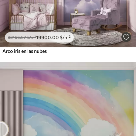
19900
.00
$
/m²
33166
.67
$
/m²
Arco iris en las nubes