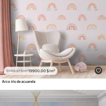
19900
.00
$
/m²
33166
.67
$
/m²
Arco iris de acuarela