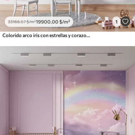
19900
.00
$
/m²
1
33166
.67
$
/m²
Colorido arco iris con estrellas y corazones al estilo escandinavo