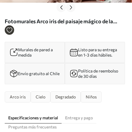
Fotomurales Arco iris del paisaje mágico de la
fantasía en el cielo Nr. u95094
Murales de pared a
Listo para su entrega
medida
en 1-3 días hábiles.
Política de reembolso
Envío gratuito al Chile
de 30 días
Arco iris
Cielo
Degradado
Niños
Especificaciones y material
Entrega y pago
Preguntas más frecuentes