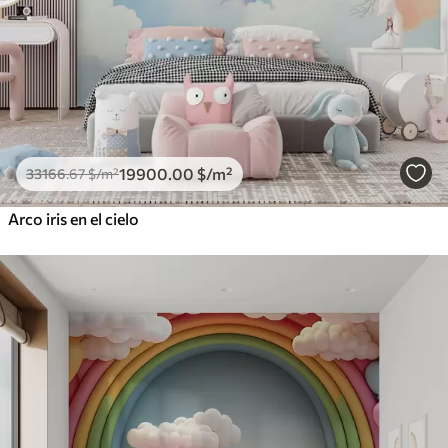
19900
.00
$
/m²
33166
.67
$
/m²
Arco iris en el cielo