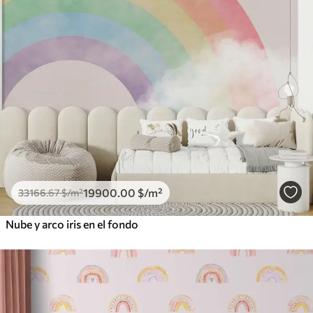
19900
.00
$
/m²
33166
.67
$
/m²
Nube y arco iris en el fondo