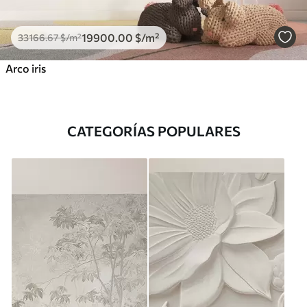
19900
.00
$
/m²
33166
.67
$
/m²
Arco iris
CATEGORÍAS POPULARES