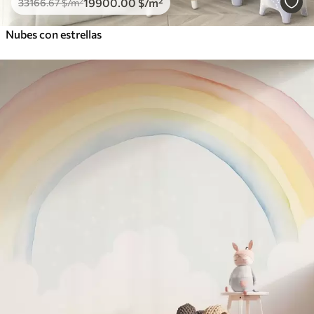
19900
.00
$
/m²
33166
.67
$
/m²
Nubes con estrellas