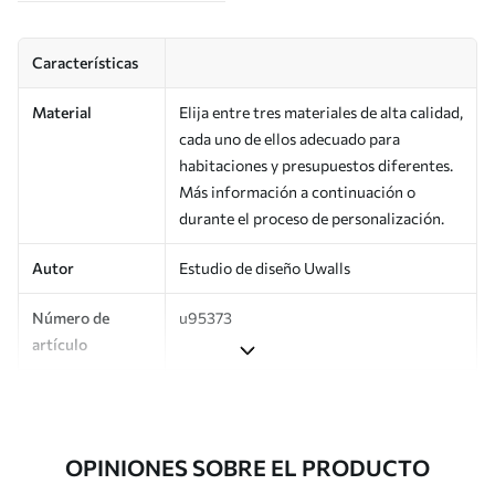
Características
Material
Elija entre tres materiales de alta calidad,
cada uno de ellos adecuado para
habitaciones y presupuestos diferentes.
Más información a continuación o
durante el proceso de personalización.
Autor
Estudio de diseño Uwalls
Número de
u95373
artículo
Producción
Impreso bajo pedido y entregado en
rollos de hasta 50 cm de ancho.
OPINIONES SOBRE EL PRODUCTO
Adicionalmente
Disponible con recubrimiento de barniz