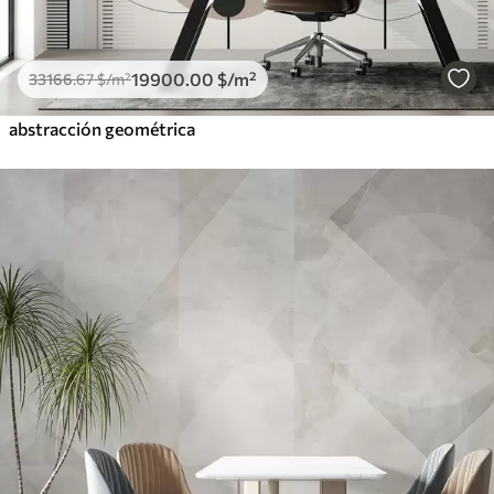
19900
.00
$
/m²
33166
.67
$
/m²
abstracción geométrica