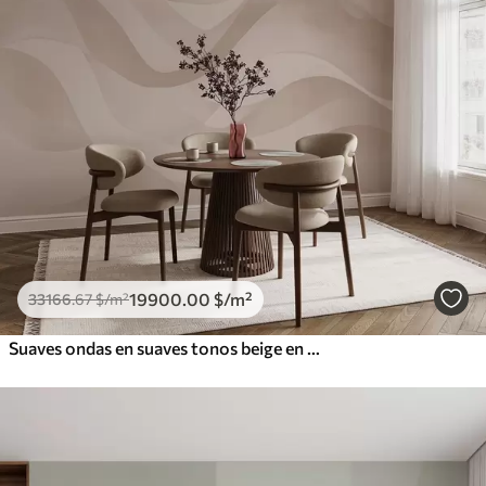
19900
.00
$
/m²
33166
.67
$
/m²
Suaves ondas en suaves tonos beige en estilo acuarela