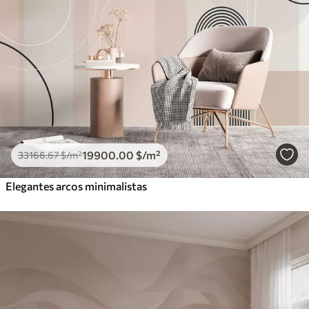
19900
.00
$
/m²
33166
.67
$
/m²
Elegantes arcos minimalistas