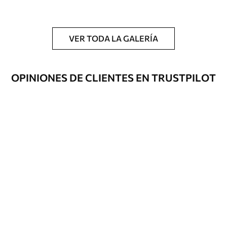
y/o adhesivo para empapelar.
Limpieza
Se puede limpiar suavemente con una
esponja suave. Los murales de pared con
VER TODA LA GALERÍA
recubrimiento de barniz pueden
limpiarse con agua.
OPINIONES DE CLIENTES EN TRUSTPILOT
Método de
Hasta 360 cm de altura: aplicación sin
aplicación
juntas.
Más de 360 cm de altura: aplicación con
solapamiento.
Materiales disponibles
Estándar
33166
.67
19900
.00
$
/m²
Premium