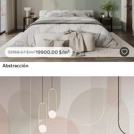
19900
.00
$
/m²
33166
.67
$
/m²
Abstracción