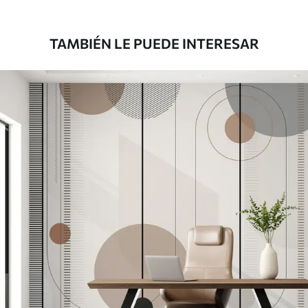
39833
.33
23900
.00
$
/m²
TAMBIÉN LE PUEDE INTERESAR
Vinilo Premium
43816
.67
26290
.00
$
/m²