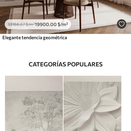
19900
.00
$
/m²
33166
.67
$
/m²
Elegante tendencia geométrica
CATEGORÍAS POPULARES