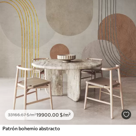
19900
.00
$
/m²
33166
.67
$
/m²
Patrón bohemio abstracto