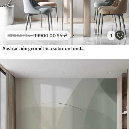
19900
.00
$
/m²
1
33166
.67
$
/m²
Abstracción geométrica sobre un fondo de mármol en colores pastel