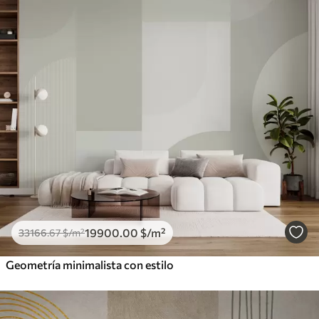
19900
.00
$
/m²
33166
.67
$
/m²
Geometría minimalista con estilo