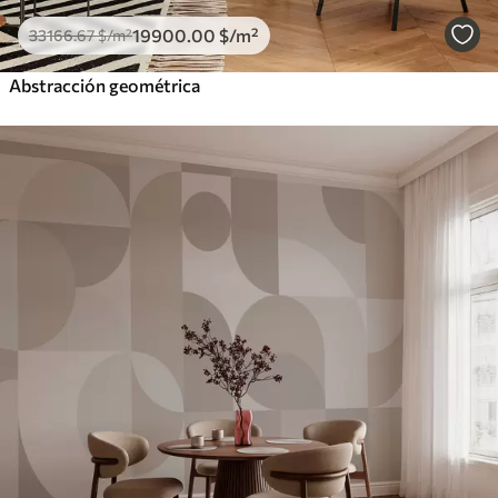
19900
.00
$
/m²
33166
.67
$
/m²
Abstracción geométrica