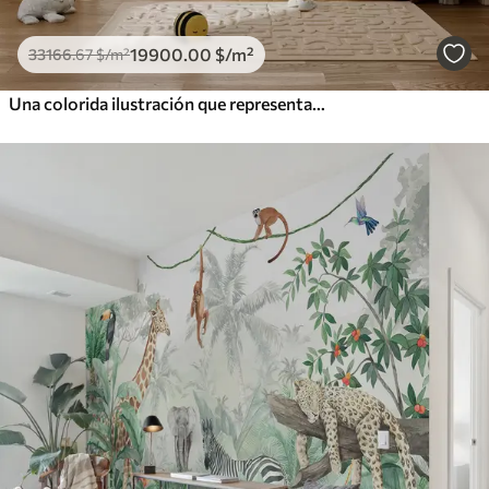
19900
.00
$
/m²
33166
.67
$
/m²
Una colorida ilustración que representa varios planetas y acuarela espacial