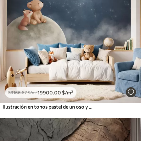
19900
.00
$
/m²
33166
.67
$
/m²
Ilustración en tonos pastel de un oso y un zorro bajo el cielo nocturno