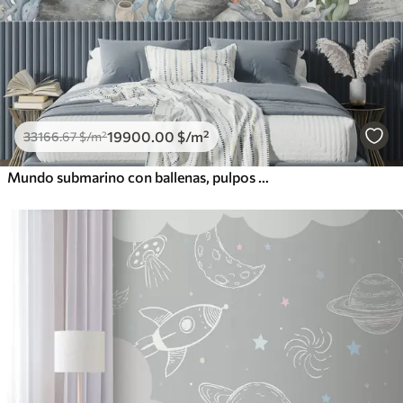
19900
.00
$
/m²
33166
.67
$
/m²
Mundo submarino con ballenas, pulpos y tortugas