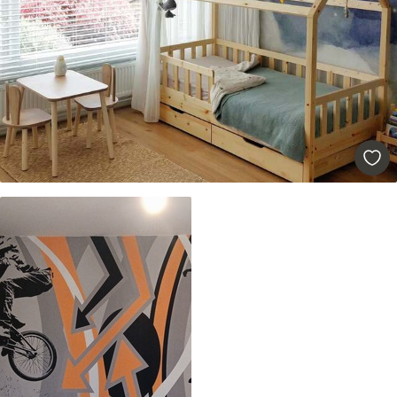
Más de 360 cm de altura: aplicación con
solapamiento.
Materiales disponibles
Estándar
33166
.67
19900
.00
$
/m²
Premium
39833
.33
23900
.00
$
/m²
Vinilo Premium
43816
.67
26290
.00
$
/m²