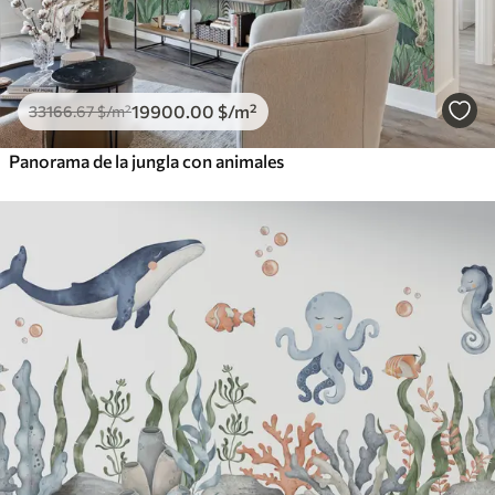
19900
.00
$
/m²
33166
.67
$
/m²
Panorama de la jungla con animales