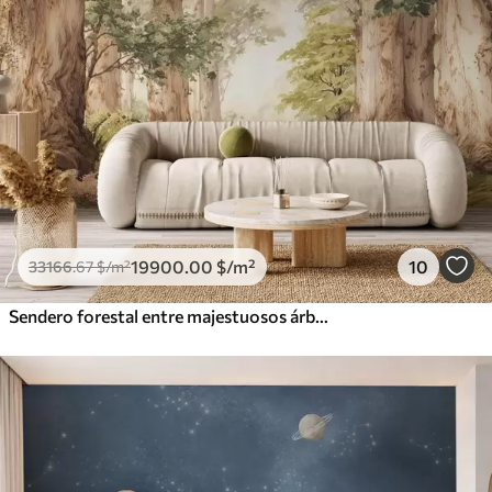
19900
.00
$
/m²
10
33166
.67
$
/m²
Sendero forestal entre majestuosos árboles en estilo acuarela