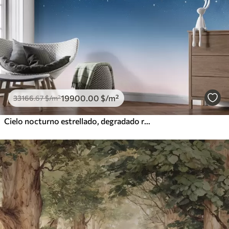
19900
.00
$
/m²
33166
.67
$
/m²
Cielo nocturno estrellado, degradado rosa, cósmico, constelaciones