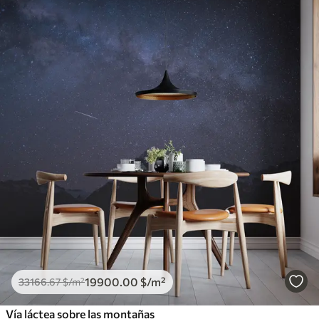
19900
.00
$
/m²
33166
.67
$
/m²
Vía láctea sobre las montañas