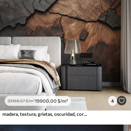
19900
.00
$
/m²
4
33166
.67
$
/m²
madera, textura, grietas, oscuridad, corteza, superficie