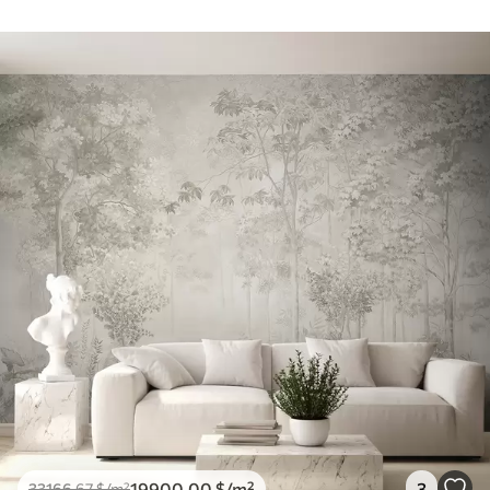
19900
.00
$
/m²
3
33166
.67
$
/m²