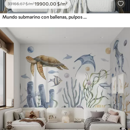
19900
.00
$
/m²
33166
.67
$
/m²
Mundo submarino con ballenas, pulpos y tortugas