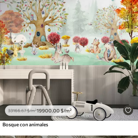
19900
.00
$
/m²
33166
.67
$
/m²
Bosque con animales