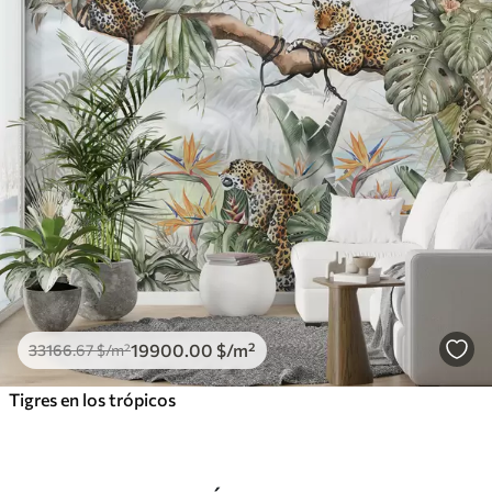
19900
.00
$
/m²
33166
.67
$
/m²
Tigres en los trópicos