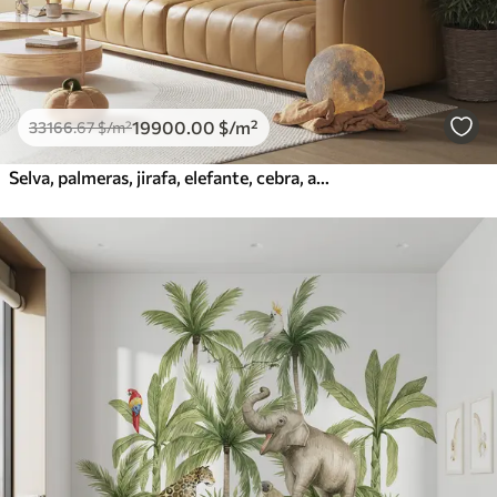
19900
.00
$
/m²
33166
.67
$
/m²
Selva, palmeras, jirafa, elefante, cebra, acuarela, vegetación, platanero, flores