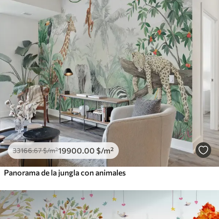
19900
.00
$
/m²
33166
.67
$
/m²
Panorama de la jungla con animales