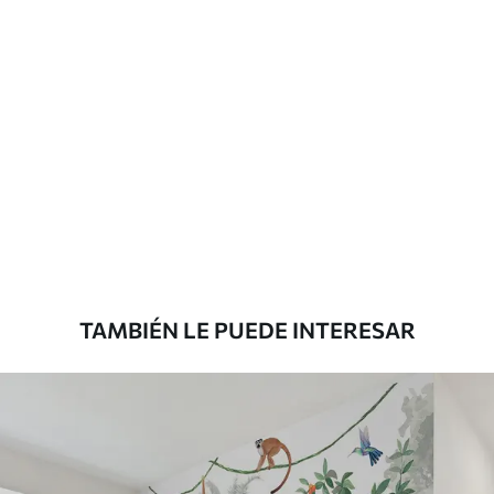
solapamiento.
Materiales disponibles
Estándar
33166
.67
19900
.00
$
/m²
Premium
39833
.33
23900
.00
$
/m²
TAMBIÉN LE PUEDE INTERESAR
Vinilo Premium
43816
.67
26290
.00
$
/m²