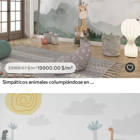
19900
.00
$
/m²
33166
.67
$
/m²
Simpáticos animales columpiándose en una hamaca en el bosque