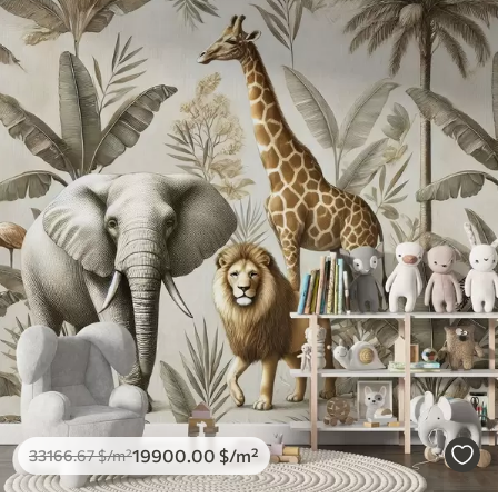
19900
.00
$
/m²
33166
.67
$
/m²