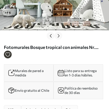
Fotomurales Bosque tropical con animales Nr.
u96255
Murales de pared a
Listo para su entrega
medida
en 1-3 días hábiles.
Política de reembolso
Envío gratuito al Chile
de 30 días