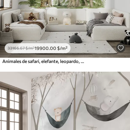
19900
.00
$
/m²
33166
.67
$
/m²
Animales de safari, elefante, leopardo, mono, palmeras, dibujo a lápiz, loros