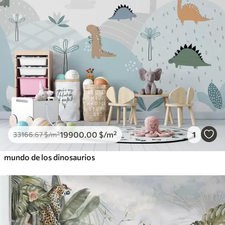
19900
.00
$
/m²
1
33166
.67
$
/m²
mundo de los dinosaurios