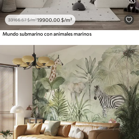
19900
.00
$
/m²
33166
.67
$
/m²
Mundo submarino con animales marinos