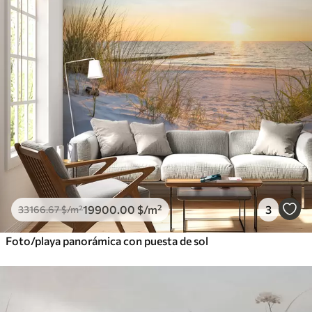
19900
.00
$
/m²
3
33166
.67
$
/m²
Foto/playa panorámica con puesta de sol