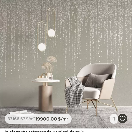
19900
.00
$
/m²
1
33166
.67
$
/m²
Un elegante estampado vertical de guirnaldas punteadas sobre un fondo de textura beige, que crea una sensación de profundidad y movimiento