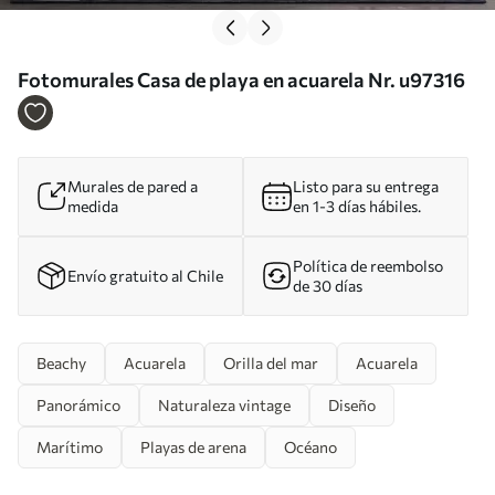
Fotomurales Casa de playa en acuarela Nr. u97316
Murales de pared a
Listo para su entrega
medida
en 1-3 días hábiles.
Política de reembolso
Envío gratuito al Chile
de 30 días
Beachy
Acuarela
Orilla del mar
Acuarela
Panorámico
Naturaleza vintage
Diseño
Marítimo
Playas de arena
Océano