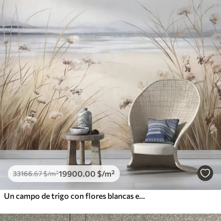
19900
.00
$
/m²
33166
.67
$
/m²
Un campo de trigo con flores blancas en primer plano, una playa y el océano al fondo, colores pastel neutros apagados