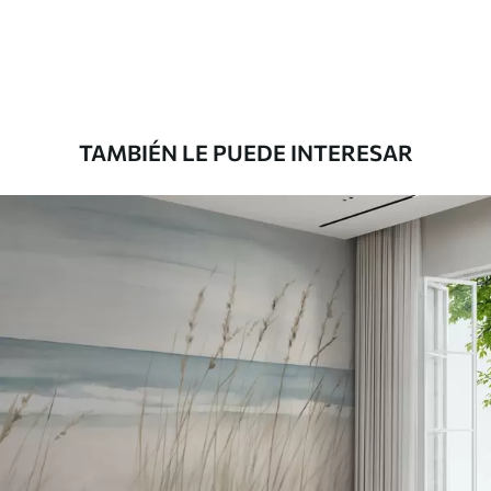
33166
.67
19900
.00
$
/m²
Premium
39833
.33
23900
.00
$
/m²
TAMBIÉN LE PUEDE INTERESAR
Vinilo Premium
43816
.67
26290
.00
$
/m²