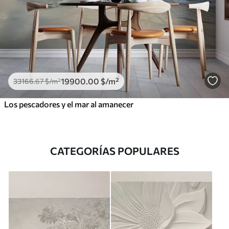
19900
.00
$
/m²
33166
.67
$
/m²
Los pescadores y el mar al amanecer
CATEGORÍAS POPULARES