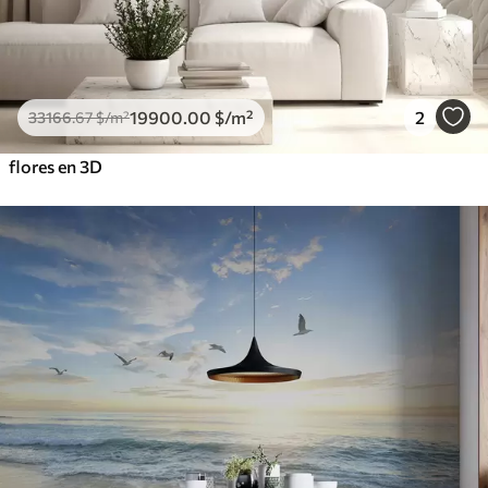
19900
.00
$
/m²
2
33166
.67
$
/m²
flores en 3D