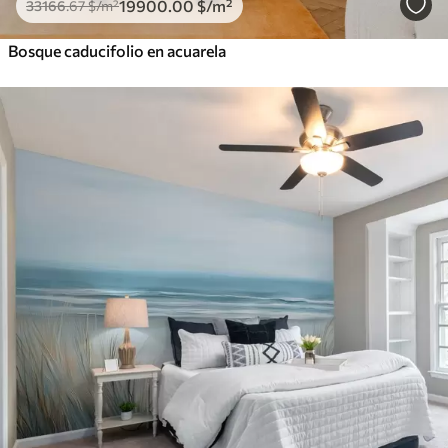
19900
.00
$
/m²
33166
.67
$
/m²
Bosque caducifolio en acuarela