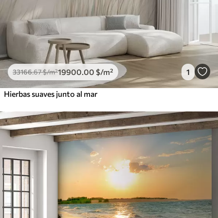
19900
.00
$
/m²
1
33166
.67
$
/m²
Hierbas suaves junto al mar