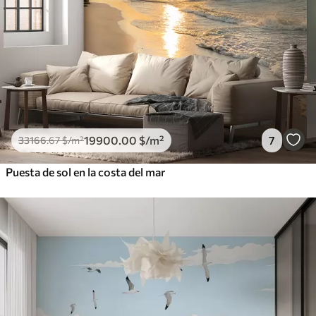
19900
.00
$
/m²
7
33166
.67
$
/m²
Puesta de sol en la costa del mar