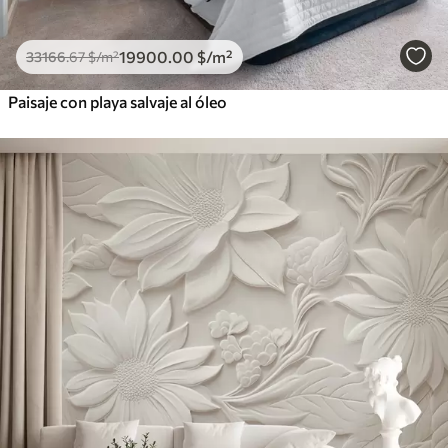
19900
.00
$
/m²
33166
.67
$
/m²
Paisaje con playa salvaje al óleo