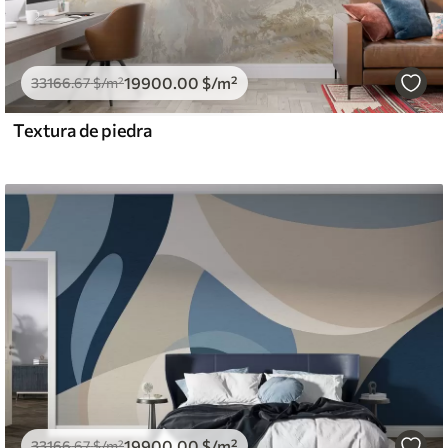
19900
.00
$
/m²
33166
.67
$
/m²
Textura de piedra
19900
.00
$
/m²
33166
.67
$
/m²