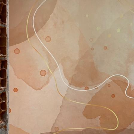
Más de 360 cm de altura: ap
Materiales disponibles
Estándar
Premium
33166
.67
39833
.33
19900
.00
$
/m²
23900
.00
$
/