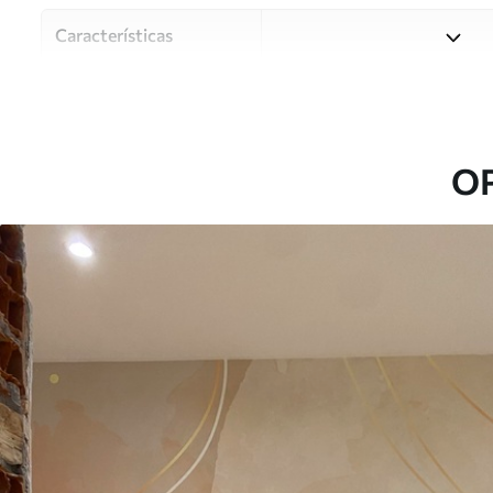
Características
Material
Elija entre tres materiales d
habitaciones y presupuestos
o durante el proceso de per
O
Autor
Estudio de diseño Uwalls
Número de artículo
u97345
Producción
Impreso bajo pedido y entre
Adicionalmente
Disponible con recubrimient
Limpieza
Se puede limpiar suavemente
con recubrimiento de barniz
Método de aplicación
Hasta 360 cm de altura: apli