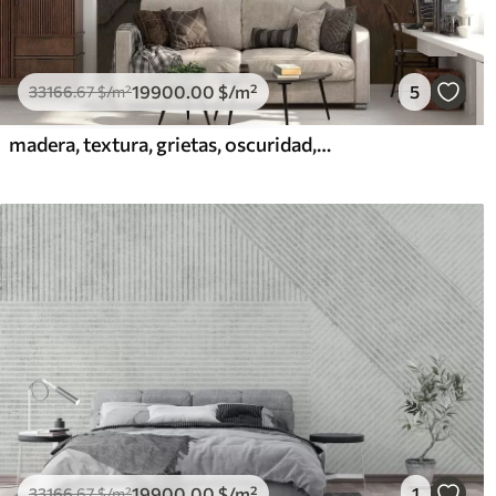
19900
.00
$
/m²
5
33166
.67
$
/m²
madera, textura, grietas, oscuridad, corteza, superficie
19900
.00
$
/m²
1
33166
.67
$
/m²