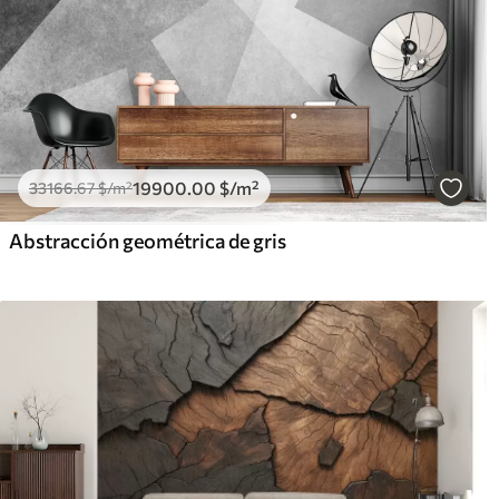
19900
.00
$
/m²
33166
.67
$
/m²
Abstracción geométrica de gris