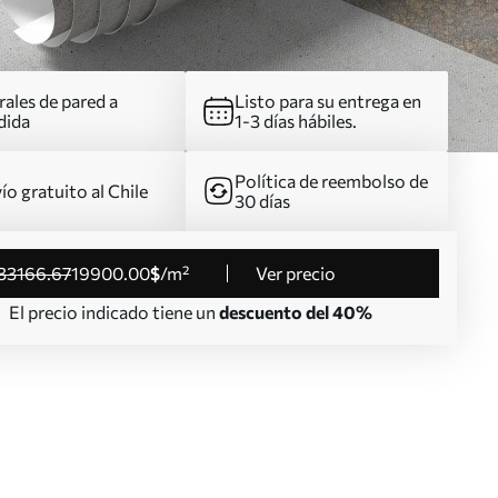
ales de pared a
Listo para su entrega en
dida
1-3 días hábiles.
Política de reembolso de
ío gratuito al Chile
30 días
33166
.67
19900
.00
$
/m²
Ver precio
El precio indicado tiene un
descuento del 40%