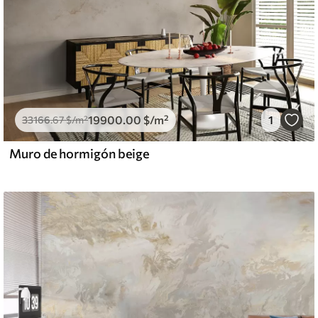
19900
.00
$
/m²
1
33166
.67
$
/m²
Muro de hormigón beige