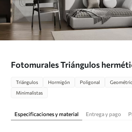
Fotomurales Triángulos hermétic
u97345
Triángulos
Hormigón
Poligonal
Geométri
Minimalistas
Especificaciones y material
Entrega y pago
P