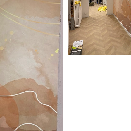
licación con solapamiento.
Vinilo Premium
43816
.67
m²
26290
.00
$
/m²