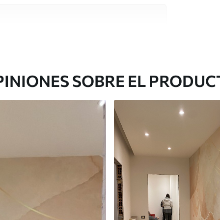
e alta calidad, cada uno de ellos adecuado para
 diferentes. Más información a continuación
sonalización.
PINIONES SOBRE EL PRODUC
gado en rollos de hasta 50 cm de ancho.
o de barniz y/o adhesivo para empapelar.
 con una esponja suave. Los murales de pared
 pueden limpiarse con agua.
cación sin juntas.