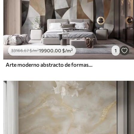
19900
.00
$
/m²
1
33166
.67
$
/m²
Arte moderno abstracto de formas geométricas texturadas en tonos marrones, grises y beige