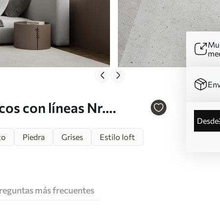
Mur
me
Env
os con líneas Nr.
desde
co
Piedra
Grises
Estilo loft
reguntas más frecuentes