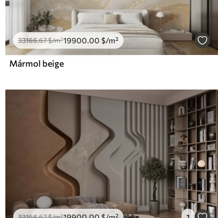
19900
.00
$
/m²
33166
.67
$
/m²
Mármol beige
19900
.00
$
/m²
1
33166
.67
$
/m²