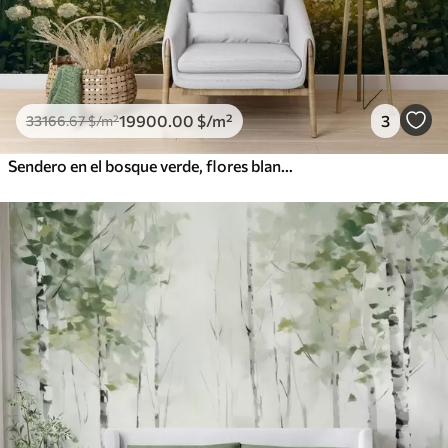
19900
.00
$
/m²
3
33166
.67
$
/m²
Sendero en el bosque verde, flores blancas, luz del sol, dibujo estilo acrílico