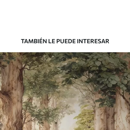
33166
.67
19900
.00
$
/m²
Premium
39833
.33
23900
.00
$
/m²
TAMBIÉN LE PUEDE INTERESAR
Vinilo Premium
43816
.67
26290
.00
$
/m²