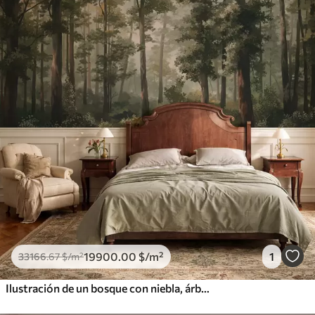
19900
.00
$
/m²
1
33166
.67
$
/m²
Ilustración de un bosque con niebla, árboles altos y un sendero.