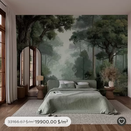
19900
.00
$
/m²
33166
.67
$
/m²