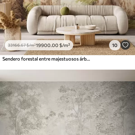
19900
.00
$
/m²
10
33166
.67
$
/m²
Sendero forestal entre majestuosos árboles en estilo acuarela