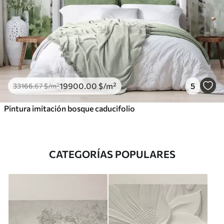
19900
.00
$
/m²
5
33166
.67
$
/m²
Pintura imitación bosque caducifolio
CATEGORÍAS POPULARES