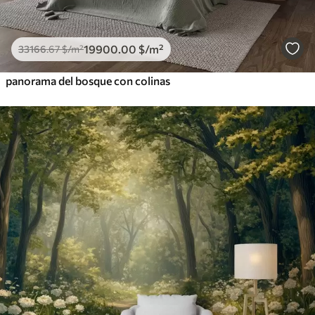
19900
.00
$
/m²
33166
.67
$
/m²
panorama del bosque con colinas