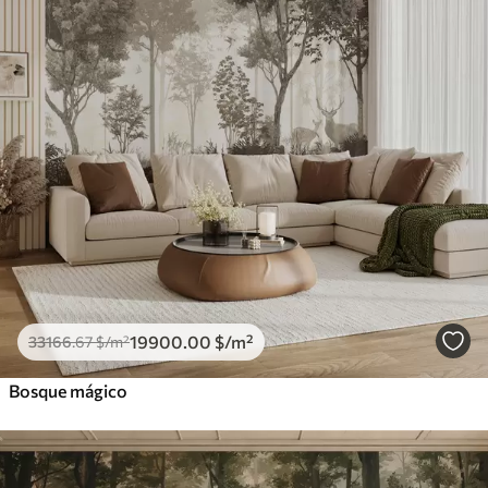
19900
.00
$
/m²
33166
.67
$
/m²
Bosque mágico