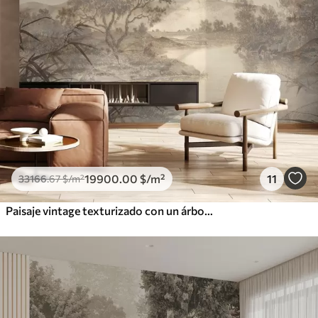
19900
.00
$
/m²
11
33166
.67
$
/m²
Paisaje vintage texturizado con un árbol cerca de un río y un cielo nublado, arte de la naturaleza en tonos sepia