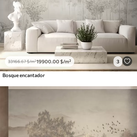
19900
.00
$
/m²
3
33166
.67
$
/m²
Bosque encantador