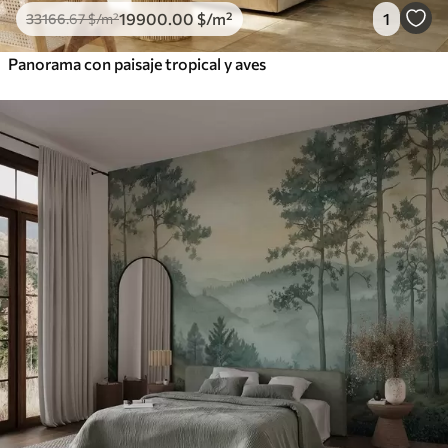
19900
.00
$
/m²
1
33166
.67
$
/m²
Panorama con paisaje tropical y aves