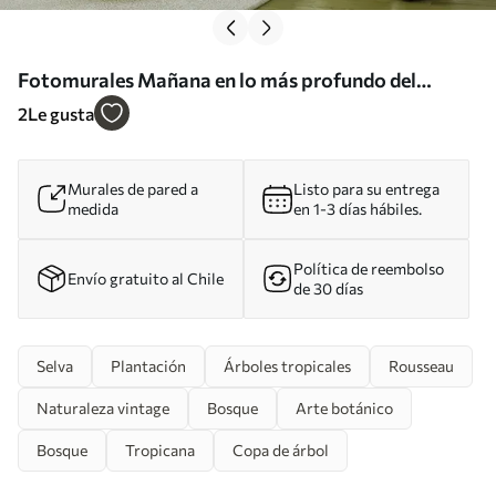
Fotomurales Mañana en lo más profundo del
bosque Nr. u97409
2
Le gusta
Murales de pared a
Listo para su entrega
medida
en 1-3 días hábiles.
Política de reembolso
Envío gratuito al Chile
de 30 días
Selva
Plantación
Árboles tropicales
Rousseau
Naturaleza vintage
Bosque
Arte botánico
Bosque
Tropicana
Copa de árbol