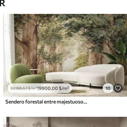
AR
19900
.00
$
/m²
10
33166
.67
$
/m²
Sendero forestal entre majestuosos árboles en estilo acuarela