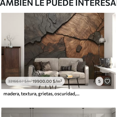
AMBIÉN LE PUEDE INTERES
19900
.00
$
/m²
5
33166
.67
$
/m²
madera, textura, grietas, oscuridad, corteza, superficie