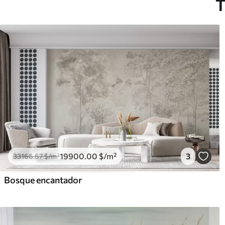
T
19900
.00
$
/m²
3
33166
.67
$
/m²
Bosque encantador