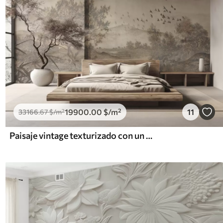
19900
.00
$
/m²
11
33166
.67
$
/m²
Paisaje vintage texturizado con un árbol cerca de un río y un cielo nublado, arte de la naturaleza en tonos sepia