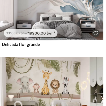
19900
.00
$
/m²
33166
.67
$
/m²
Delicada flor grande