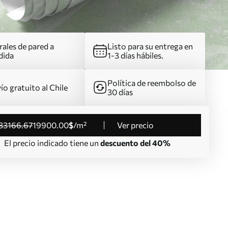
ales de pared a
Listo para su entrega en
dida
1-3 días hábiles.
Política de reembolso de
ío gratuito al Chile
30 días
33166
.67
19900
.00
$
/m²
Ver precio
El precio indicado tiene un
descuento del 40%