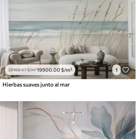
19900
.00
$
/m²
1
33166
.67
$
/m²
Hierbas suaves junto al mar