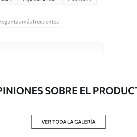
reguntas más frecuentes
e alta calidad, cada uno de ellos adecuado para
 diferentes. Más información a continuación
sonalización.
PINIONES SOBRE EL PRODUC
VER TODA LA GALERÍA
gado en rollos de hasta 50 cm de ancho.