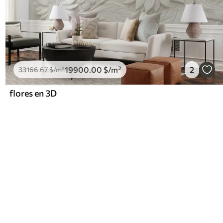
19900
.00
$
/m²
2
33166
.67
$
/m²
flores en 3D