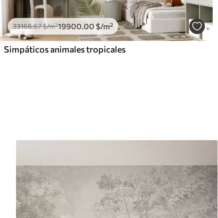
19900
.00
$
/m²
33166
.67
$
/m²
Simpáticos animales tropicales