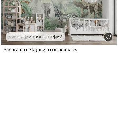
19900
.00
$
/m²
33166
.67
$
/m²
Panorama de la jungla con animales