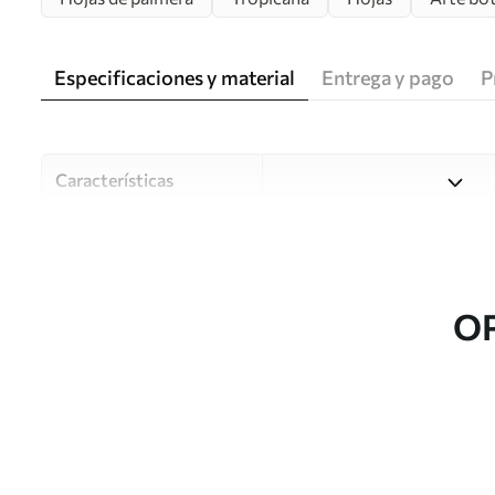
Especificaciones y material
Entrega y pago
P
Características
Material
Elija entre tres materiales d
habitaciones y presupuestos
o durante el proceso de per
O
Autor
Estudio de diseño Uwalls
Número de artículo
u98951v4
Producción
Impreso bajo pedido y entre