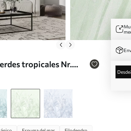
Mur
me
Env
rdes tropicales Nr.
desde
tánico
Espuma del mar
Filodendro