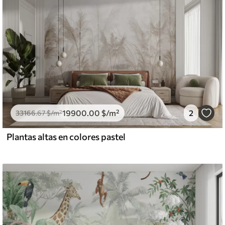
19900
.00
$
/m²
2
33166
.67
$
/m²
Plantas altas en colores pastel