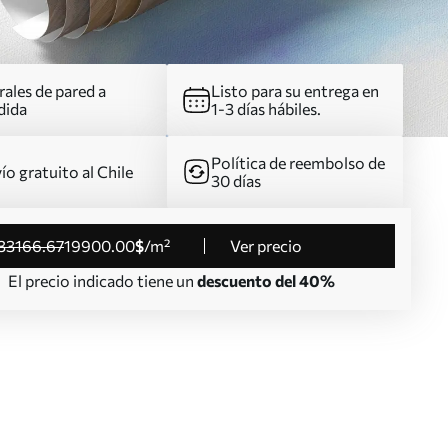
ales de pared a
Listo para su entrega en
dida
1-3 días hábiles.
Política de reembolso de
ío gratuito al Chile
30 días
33166
.67
19900
.00
$
/m²
Ver precio
El precio indicado tiene un
descuento del 40%