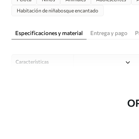
Habitación de niñabosque encantado
Especificaciones y material
Entrega y pago
P
Características
Material
Elija entre tres materiales d
habitaciones y presupuestos
o durante el proceso de per
O
Autor
Estudio de diseño Uwalls
Número de artículo
u98952v1
Producción
Impreso bajo pedido y entre