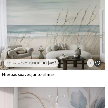
19900
.00
$
/m²
1
33166
.67
$
/m²
Hierbas suaves junto al mar