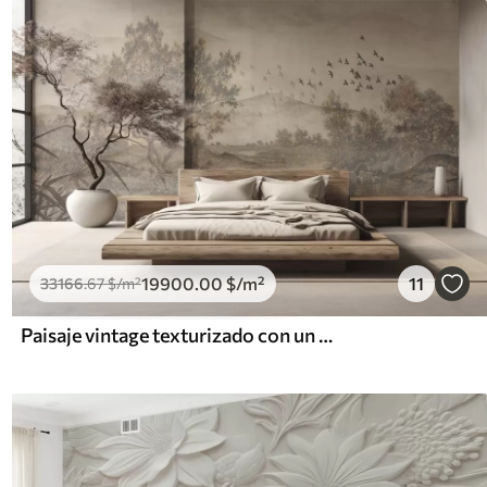
19900
.00
$
/m²
11
33166
.67
$
/m²
Paisaje vintage texturizado con un árbol cerca de un río y un cielo nublado, arte de la naturaleza en tonos sepia