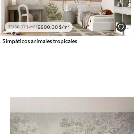
19900
.00
$
/m²
33166
.67
$
/m²
Simpáticos animales tropicales