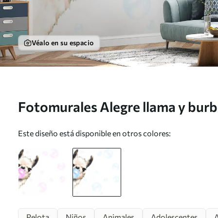
Véalo en su espacio
Fotomurales Alegre llama y burbu
u98952v1
Este diseño está disponible en otros colores:
Pelota
Niños
Animales
Adolescentes
A