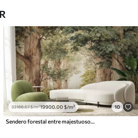
AR
19900
.00
$
/m²
10
33166
.67
$
/m²
Sendero forestal entre majestuosos árboles en estilo acuarela