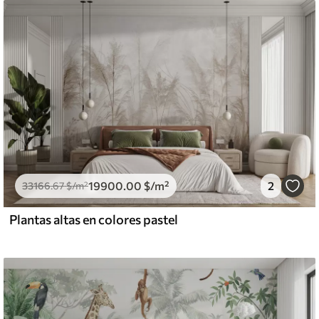
19900
.00
$
/m²
2
33166
.67
$
/m²
Plantas altas en colores pastel