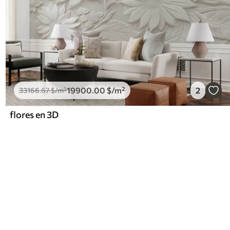
19900
.00
$
/m²
2
33166
.67
$
/m²
flores en 3D