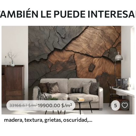
AMBIÉN LE PUEDE INTERES
19900
.00
$
/m²
5
33166
.67
$
/m²
madera, textura, grietas, oscuridad, corteza, superficie