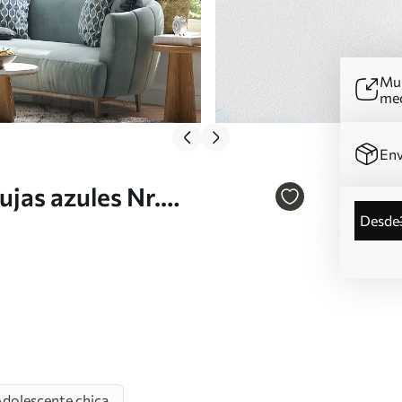
Mur
me
Env
jas azules Nr.
desde
dolescente chica