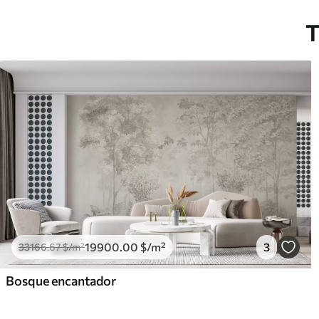
T
19900
.00
$
/m²
3
33166
.67
$
/m²
Bosque encantador