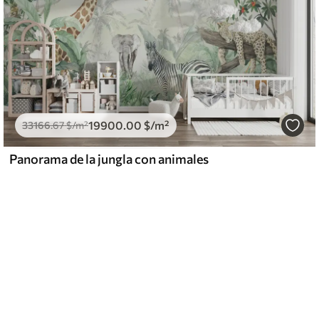
19900
.00
$
/m²
33166
.67
$
/m²
Panorama de la jungla con animales