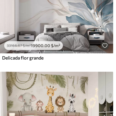
19900
.00
$
/m²
33166
.67
$
/m²
Delicada flor grande