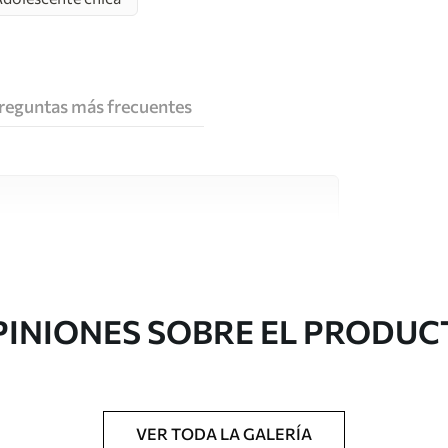
reguntas más frecuentes
e alta calidad, cada uno de ellos adecuado para
 diferentes. Más información a continuación
sonalización.
PINIONES SOBRE EL PRODUC
VER TODA LA GALERÍA
gado en rollos de hasta 50 cm de ancho.