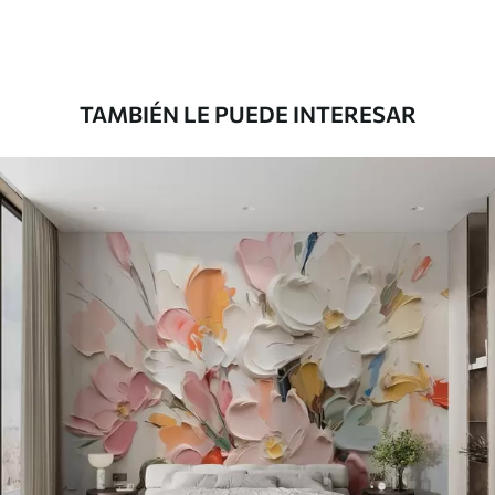
Premium
39833
.33
23900
.00
$
/m²
TAMBIÉN LE PUEDE INTERESAR
Vinilo Premium
43816
.67
26290
.00
$
/m²