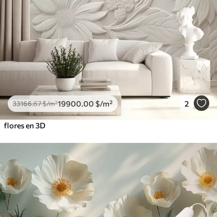
19900
.00
$
/m²
2
33166
.67
$
/m²
flores en 3D