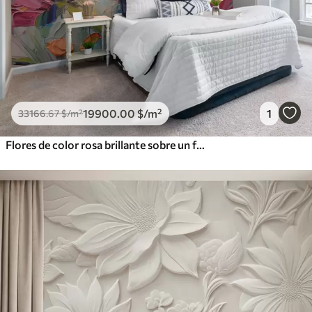
19900
.00
$
/m²
1
33166
.67
$
/m²
Flores de color rosa brillante sobre un fondo gris azulado claro