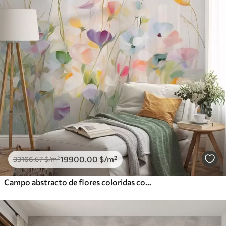
19900
.00
$
/m²
33166
.67
$
/m²
Campo abstracto de flores coloridas con tallos largos y hojas verdes, texturizado, colores pastel y claros