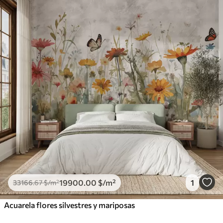
19900
.00
$
/m²
1
33166
.67
$
/m²
Acuarela flores silvestres y mariposas