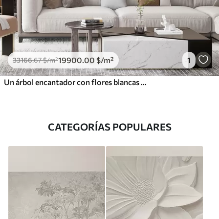
19900
.00
$
/m²
1
33166
.67
$
/m²
Un árbol encantador con flores blancas contra el fondo de nubes en un estilo interesante en delicados colores cálidos
CATEGORÍAS POPULARES