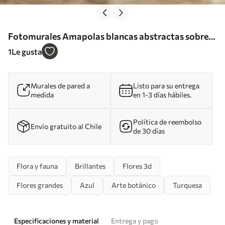
Fotomurales Amapolas blancas abstractas sobre
fondo azul, imitación de pinceladas Nr. w01043
1
Le gusta
Murales de pared a
Listo para su entrega
medida
en 1-3 días hábiles.
Política de reembolso
Envío gratuito al Chile
de 30 días
Flora y fauna
Brillantes
Flores 3d
Flores grandes
Azul
Arte botánico
Turquesa
Especificaciones y material
Entrega y pago