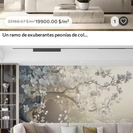
19900
.00
$
/m²
1
33166
.67
$
/m²
Un ramo de exuberantes peonías de colores pastel y otras flores sobre un fondo suave y difuminado