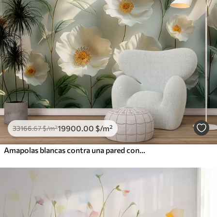
19900
.00
$
/m²
33166
.67
$
/m²
Amapolas blancas contra una pared con luz solar y efecto 3D