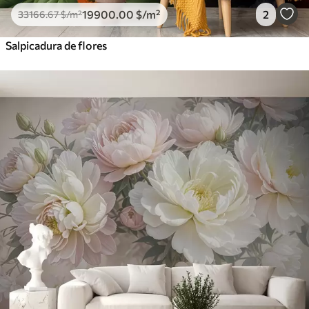
19900
.00
$
/m²
2
33166
.67
$
/m²
Salpicadura de flores