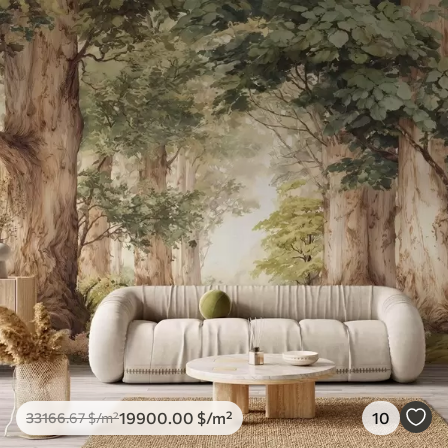
19900
.00
$
/m²
10
33166
.67
$
/m²