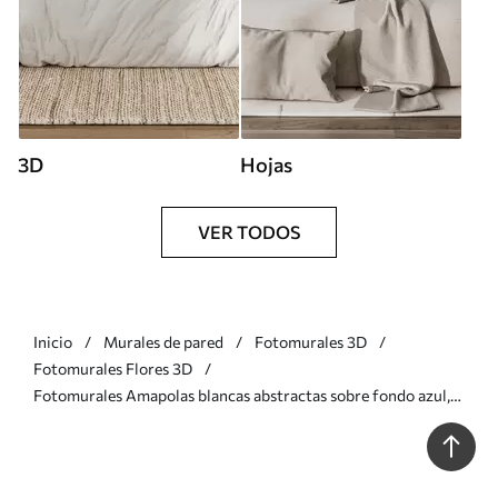
3D
Hojas
VER TODOS
Inicio
Murales de pared
Fotomurales 3D
Fotomurales Flores 3D
Fotomurales Amapolas blancas abstractas sobre fondo azul,
imitación de pinceladas Nr. w01043