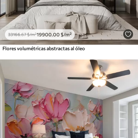
19900
.00
$
/m²
33166
.67
$
/m²
Flores volumétricas abstractas al óleo