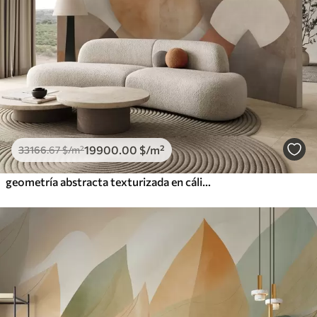
19900
.00
$
/m²
33166
.67
$
/m²
geometría abstracta texturizada en cálidos tonos marrones y ocres