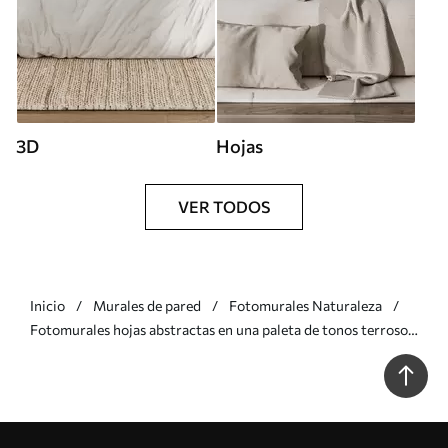
3D
Hojas
VER TODOS
Inicio
Murales de pared
Fotomurales Naturaleza
Fotomurales hojas abstractas en una paleta de tonos terrosos:
beige, terracota y gris oscuro Nr. w02452