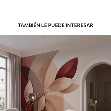
Premium
39833
.33
23900
.00
$
/m²
TAMBIÉN LE PUEDE INTERESAR
Vinilo Premium
43816
.67
26290
.00
$
/m²