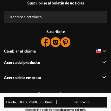
Suscribirse al boletín de noticias
Suscríbete
Cambiar el idioma
Acerca del producto
Acerca de la empresa
Editar permisos de cookies
© 2011-2026 Uwalls . Todos los derechos reservados.
desde
33166
.67
19900
.00
$
/m²
Ver precio
Gestionado por KLW Sp. z o.o. CIF: PL9223057591.
El precio indicado tiene un
descuento del 40%