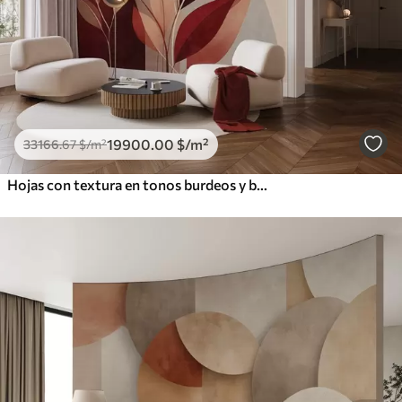
19900
.00
$
/m²
33166
.67
$
/m²
Hojas con textura en tonos burdeos y beige sobre un fondo de formas abstractas, minimalismo y arte moderno