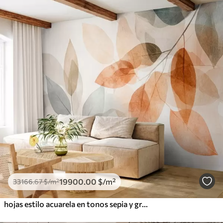
19900
.00
$
/m²
33166
.67
$
/m²
hojas estilo acuarela en tonos sepia y grises