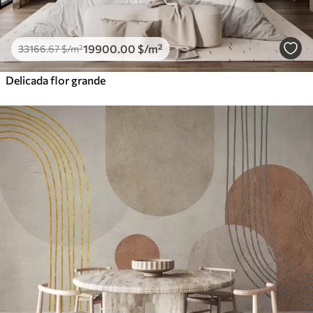
19900
.00
$
/m²
33166
.67
$
/m²
Delicada flor grande