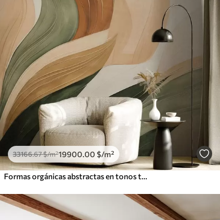
19900
.00
$
/m²
33166
.67
$
/m²
Formas orgánicas abstractas en tonos tierra —verde, marrón y beige— con texturas fluidas