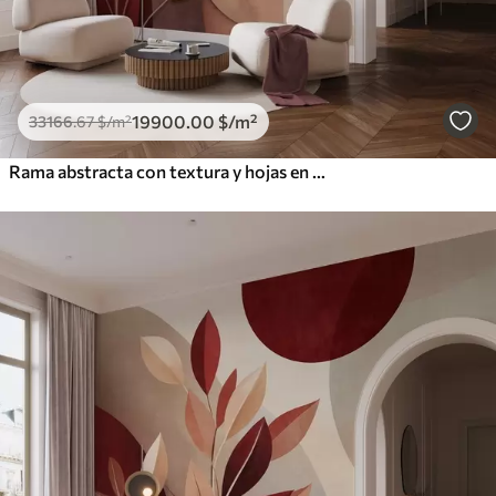
19900
.00
$
/m²
33166
.67
$
/m²
Rama abstracta con textura y hojas en tonos marrones, beige y rojos, sobre un fondo de formas abstractas.