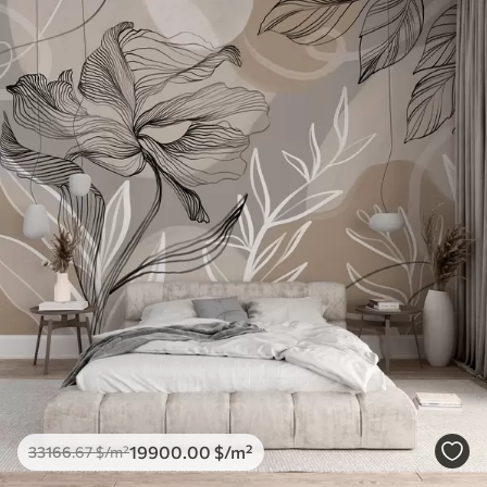
19900
.00
$
/m²
33166
.67
$
/m²