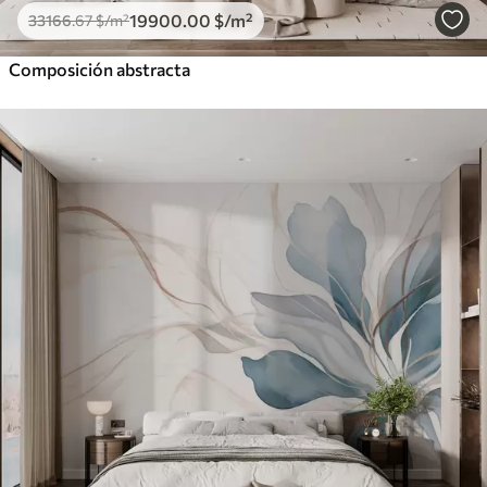
19900
.00
$
/m²
33166
.67
$
/m²
Composición abstracta