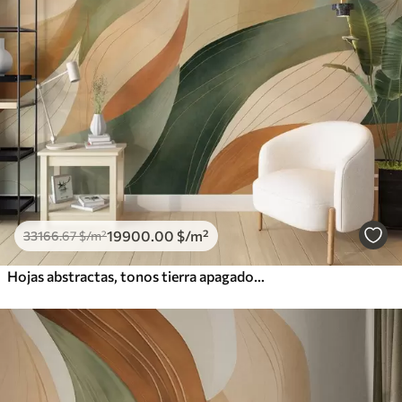
19900
.00
$
/m²
33166
.67
$
/m²
Hojas abstractas, tonos tierra apagados de verde y naranja con delicados detalles lineales, textura suave de acuarela.