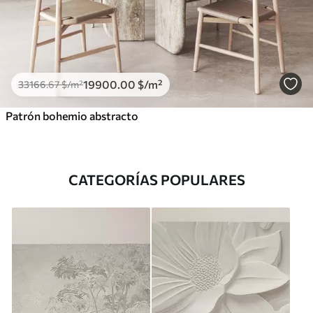
19900
.00
$
/m²
33166
.67
$
/m²
Patrón bohemio abstracto
CATEGORÍAS POPULARES