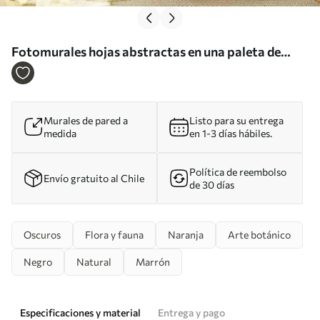
Fotomurales hojas abstractas en una paleta de
tonos terrosos: beige, terracota y gris oscuro Nr.
w02452
Murales de pared a
Listo para su entrega
medida
en 1-3 días hábiles.
Política de reembolso
Envío gratuito al Chile
de 30 días
Oscuros
Flora y fauna
Naranja
Arte botánico
Negro
Natural
Marrón
Especificaciones y material
Entrega y pago